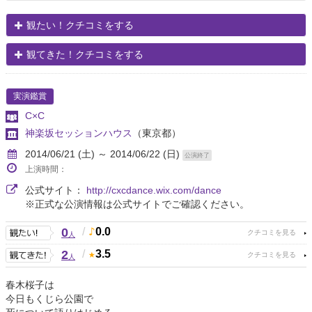
観たい！クチコミをする
観てきた！クチコミをする
実演鑑賞
C×C
神楽坂セッションハウス
（東京都）
2014/06/21 (土) ～ 2014/06/22 (日)
公演終了
上演時間：
公式サイト：
http://cxcdance.wix.com/dance
※正式な公演情報は公式サイトでご確認ください。
0
/
0.0
人
2
/
3.5
人
春木桜子は
今日もくじら公園で