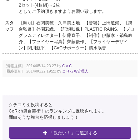
2セット(4枚組)→2枚
としてご予約頂きますようお願い致します。
スタ
【照明】石関美穂・久津美太地、【音響】上田道崇、【舞
ッフ
台監督】外園彩織、【記録映像】PLASTIC RAINS、【プロ
グラムディレクター】伊藤直子、【制作】伊藤孝・鍋島峻
介、【フライヤー写真】齊藤優作、【フライヤーデザイ
ン】関川航平、【C×Cサポーター】清水渓音
[情報提供] 2014/05/14 23:27 by
C × C
[最終更新] 2014/06/22 19:22 by
こりっち管理人
クチコミを投稿すると
CoRich舞台芸術！のランキングに反映されます。
面白そうな舞台を応援しましょう！
「観たい！」に追加する