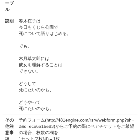
ーブ
ル
説明
春木桜子は
今日もくじら公園で
死について語りはじめる。
でも、
木月草太郎には
彼女を理解することは
できない。
どうして
死にたいのかも、
どうやって
死にたいのかも。
その
予約フォーム(http://481engine.com/rsrv/webform.php?sh=
他注
2&d=ece6a16e83)からご予約の際にペアチケットをご希望
意事
の場合、枚数の欄を
項
1セット(2枚組)→1枚