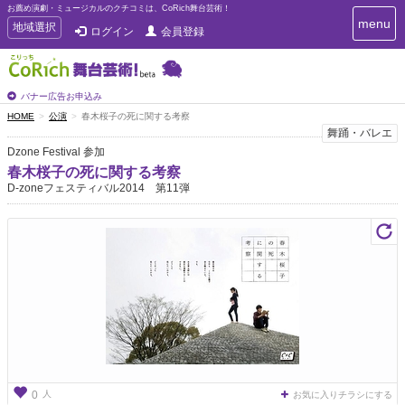
お薦め演劇・ミュージカルのクチコミは、CoRich舞台芸術！
T
menu
T
地域選択
ログイン
会員登録
o
o
g
g
g
g
l
l
バナー広告お申込み
e
e
HOME
公演
春木桜子の死に関する考察
n
n
舞踊・バレエ
a
a
v
Dzone Festival 参加
i
v
春木桜子の死に関する考察
g
i
D-zoneフェスティバル2014 第11弾
a
g
t
a
i
t
o
n
i
o
n
人
0
お気に入りチラシにする