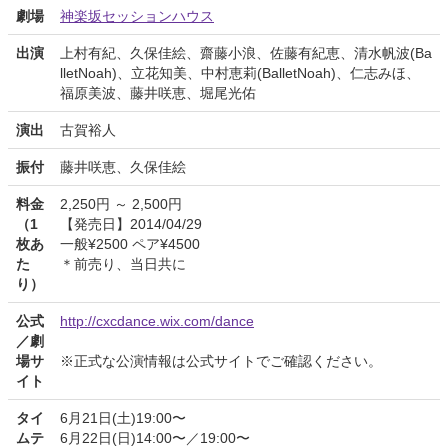
劇場
神楽坂セッションハウス
出演
上村有紀、久保佳絵、齋藤小浪、佐藤有紀恵、清水帆波(Ba
lletNoah)、立花知美、中村恵莉(BalletNoah)、仁志みほ、
福原美波、藤井咲恵、堀尾光佑
演出
古賀裕人
振付
藤井咲恵、久保佳絵
料金
2,250円 ～ 2,500円
（1
【発売日】2014/04/29
枚あ
一般¥2500 ペア¥4500
た
＊前売り、当日共に
り）
公式
http://cxcdance.wix.com/dance
／劇
場サ
※正式な公演情報は公式サイトでご確認ください。
イト
タイ
6月21日(土)19:00〜
ムテ
6月22日(日)14:00〜／19:00〜