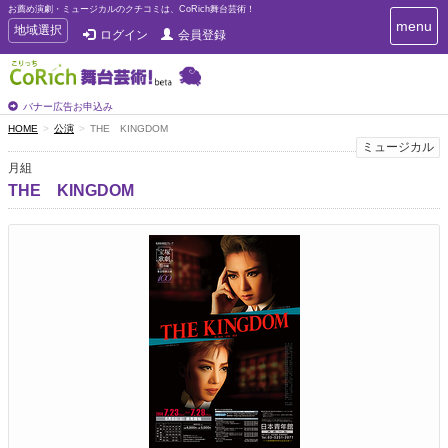
お薦め演劇・ミュージカルのクチコミは、CoRich舞台芸術！
T
menu
T
地域選択
ログイン
会員登録
o
o
g
g
g
g
l
l
バナー広告お申込み
e
e
HOME
公演
THE KINGDOM
n
n
ミュージカル
a
a
v
月組
i
v
THE KINGDOM
g
i
a
g
t
a
i
t
o
n
i
o
n