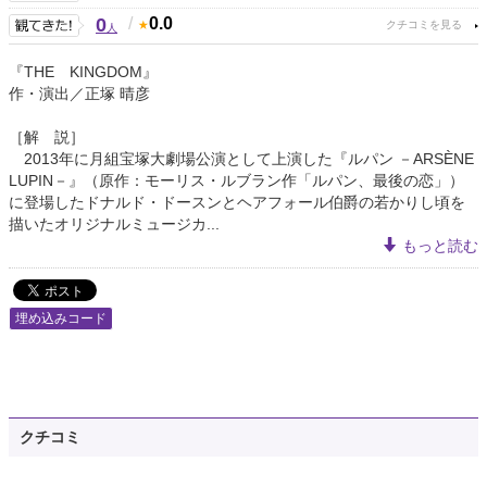
0
/
0.0
人
『THE KINGDOM』
作・演出／正塚 晴彦
［解 説］
2013年に月組宝塚大劇場公演として上演した『ルパン －ARSÈNE
LUPIN－』（原作：モーリス・ルブラン作「ルパン、最後の恋」）
に登場したドナルド・ドースンとヘアフォール伯爵の若かりし頃を
描いたオリジナルミュージカ...
もっと読む
埋め込みコード
クチコミ