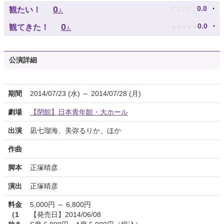
♪
♪
♪
♪
♪
0
0.0
観たい！
人
★
★
★
★
★
0
0.0
観てきた！
人
公演詳細
期間
2014/07/23 (水) ～ 2014/07/28 (月)
劇場
【閉館】日本青年館・大ホール
出演
凪七瑠海、美弥るりか、ほか
作曲
脚本
正塚晴彦
演出
正塚晴彦
料金
5,000円 ～ 6,800円
（1
【発売日】2014/06/08