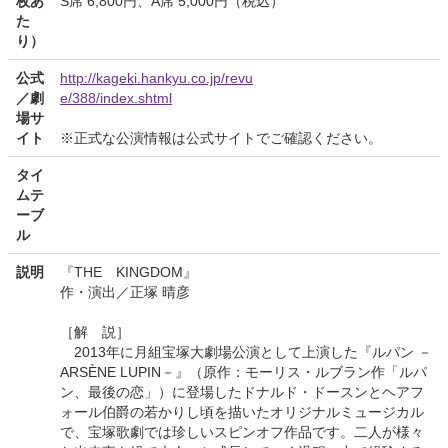
枚あ
S席 6,800円、A席 5,000円（税込）
た
り）
公式
http://kageki.hankyu.co.jp/revu
／劇
e/388/index.shtml
場サ
イト
※正式な公演情報は公式サイトでご確認ください。
タイ
ムテ
ーブ
ル
説明
『THE KINGDOM』
作・演出／正塚 晴彦
［解 説］
2013年に月組宝塚大劇場公演として上演した『ルパン －
ARSÈNE LUPIN－』（原作：モーリス・ルブラン作「ルパ
ン、最後の恋」）に登場したドナルド・ドースンとヘアフ
ォール伯爵の若かりし頃を描いたオリジナルミュージカル
で、宝塚歌劇では珍しいスピンオフ作品です。二人が様々