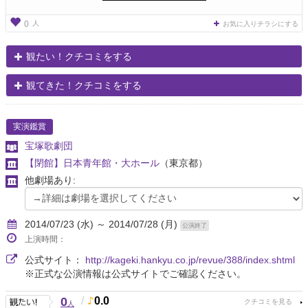
人
0
お気に入りチラシにする
観たい！クチコミをする
観てきた！クチコミをする
実演鑑賞
宝塚歌劇団
【閉館】日本青年館・大ホール
（東京都）
他劇場あり:
2014/07/23 (水) ～ 2014/07/28 (月)
公演終了
上演時間：
公式サイト：
http://kageki.hankyu.co.jp/revue/388/index.shtml
※正式な公演情報は公式サイトでご確認ください。
0
/
0.0
人