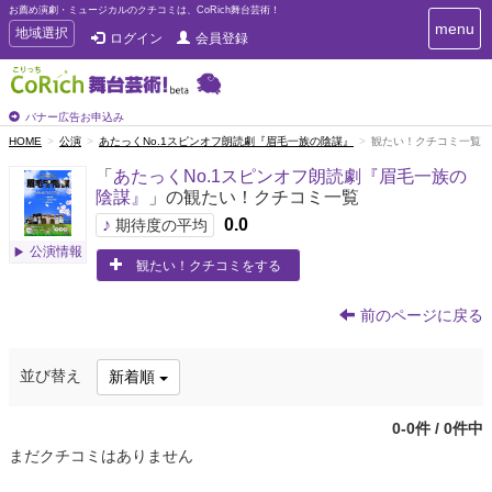
お薦め演劇・ミュージカルのクチコミは、CoRich舞台芸術！
T
menu
T
地域選択
ログイン
会員登録
o
o
g
g
g
g
l
l
バナー広告お申込み
e
e
HOME
公演
あたっくNo.1スピンオフ朗読劇『眉毛一族の陰謀』
観たい！クチコミ一覧
n
n
a
「
あたっくNo.1スピンオフ朗読劇『眉毛一族の
a
v
陰謀』
」の観たい！クチコミ一覧
i
v
g
♪
0.0
i
期待度の平均
a
g
公演情報
t
観たい！クチコミをする
a
i
t
o
n
i
前のページに戻る
o
n
並び替え
新着順
0-0件 / 0件中
まだクチコミはありません