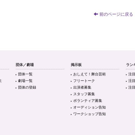
前のページに戻る
団体／劇場
掲示板
ラン
団体一覧
おしえて！舞台芸術
注
ミ
劇場一覧
フリートーク
注
団体の登録
出演者募集
注
スタッフ募集
ボランティア募集
オーディション告知
ワークショップ告知