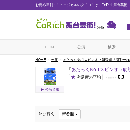
お薦め演劇・ミュージカルのクチコミは、CoRich舞台芸術
HOME
公演
検索
HOME
公演
あたっくNo.1スピンオフ朗読劇『眉毛一
「
あたっくNo.1スピンオフ
★
0.0
満足度の平均
★
★
★
★
★
公演情報
並び替え
新着順