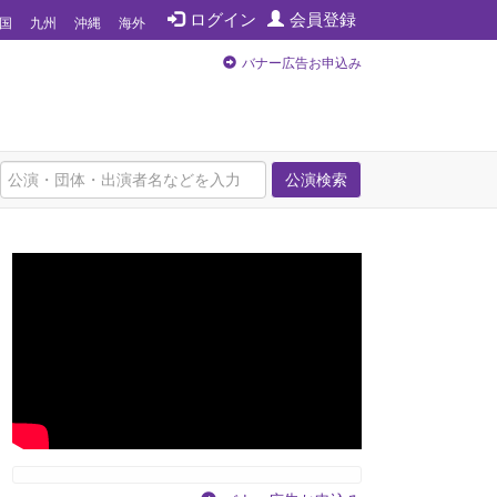
ログイン
会員登録
国
九州
沖縄
海外
バナー広告お申込み
公演検索