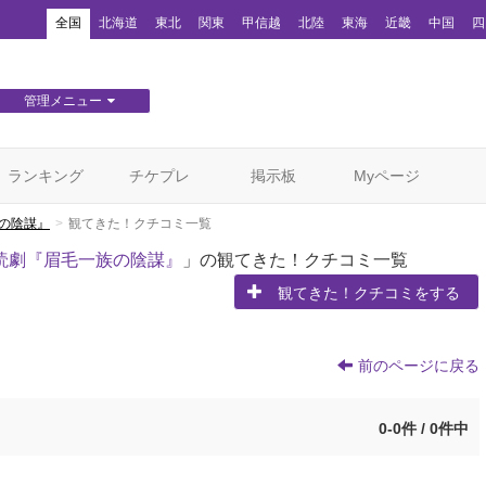
！
全国
北海道
東北
関東
甲信越
北陸
東海
近畿
中国
四
管理メニュー
団体WEBサイト管理
顧客管理
ランキング
チケプレ
掲示板
Myページ
族の陰謀』
観てきた！クチコミ一覧
朗読劇『眉毛一族の陰謀』
」の観てきた！クチコミ一覧
観てきた！クチコミをする
前のページに戻る
0-0件 / 0件中