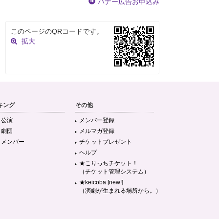
バナー広告お申込み
このページのQRコードです。
拡大
キング
その他
目公演
メンバー登録
目劇団
メルマガ登録
目メンバー
チケットプレゼント
ヘルプ
★こりっちチケット！
（チケット管理システム）
★keicoba [new!]
（演劇が生まれる場所から。）