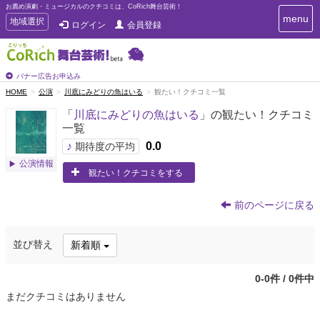
お薦め演劇・ミュージカルのクチコミは、CoRich舞台芸術！
T
menu
T
地域選択
ログイン
会員登録
o
o
g
g
g
g
l
l
バナー広告お申込み
e
e
HOME
公演
川底にみどりの魚はいる
観たい！クチコミ一覧
n
n
a
「
川底にみどりの魚はいる
」の観たい！クチコミ
a
v
一覧
i
v
g
♪
0.0
i
期待度の平均
a
g
公演情報
t
観たい！クチコミをする
a
i
t
o
n
i
前のページに戻る
o
n
並び替え
新着順
0-0件 / 0件中
まだクチコミはありません