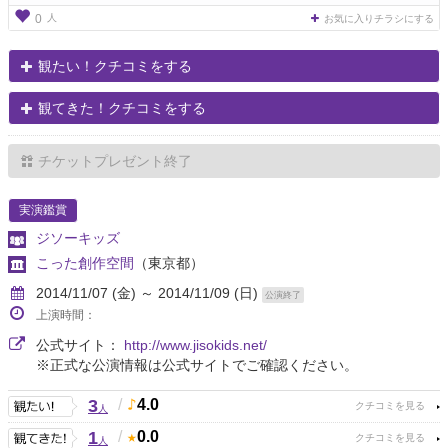
人
0
お気に入りチラシにする
観たい！クチコミをする
観てきた！クチコミをする
チケットプレゼント終了
実演鑑賞
ジソーキッズ
こった創作空間
（東京都）
2014/11/07 (金) ～ 2014/11/09 (日)
公演終了
上演時間：
公式サイト：
http://www.jisokids.net/
※正式な公演情報は公式サイトでご確認ください。
3
/
4.0
人
1
/
0.0
人