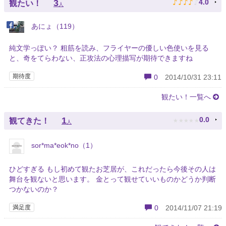
♪
♪
♪
♪
♪
3
4.0
観たい！
人
あにょ（119）
純文学っぽい？ 粗筋を読み、フライヤーの優しい色使いを見る
と、奇をてらわない、正攻法の心理描写が期待できますね
期待度
0
2014/10/31 23:11
観たい！一覧へ
★
★
★
★
★
1
0.0
観てきた！
人
sor*ma*eok*no（1）
ひどすぎる もし初めて観たお芝居が、これだったら今後その人は
舞台を観ないと思います。 金とって観せていいものかどうか判断
つかないのか？
満足度
0
2014/11/07 21:19