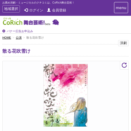
お薦め演劇・ミュージカルのクチコミは、CoRich舞台芸術！
T
menu
T
地域選択
ログイン
会員登録
o
o
g
g
g
g
l
l
バナー広告お申込み
e
e
HOME
公演
散る花吹雪け
n
n
演劇
a
a
v
散る花吹雪け
i
v
g
i
a
g
t
a
i
t
o
n
i
o
n