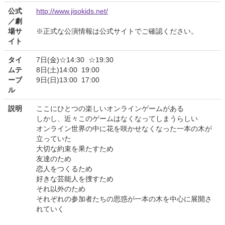
公式
http://www.jisokids.net/
／劇
場サ
※正式な公演情報は公式サイトでご確認ください。
イト
タイ
7日(金)☆14:30 ☆19:30
ムテ
8日(土)14:00 19:00
ーブ
9日(日)13:00 17:00
ル
説明
ここにひとつの楽しいオンラインゲームがある
しかし、近々このゲームはなくなってしまうらしい
オンライン世界の中に花を咲かせなくなった一本の木が
立っていた
大切な約束を果たすため
友達のため
恋人をつくるため
好きな芸能人を捜すため
それ以外のため
それぞれの参加者たちの思惑が一本の木を中心に展開さ
れていく