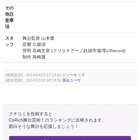
その
他注
意事
項
スタ
舞台監督 山本愛
ッフ
音響 久郷清
照明 高橋文章 (クリスチアーノ奴隷市場/零s'Record)
制作 島崎翼
[情報提供] 2014/04/23 17:14 by
ジソーキッズ
[最終更新] 2014/12/26 18:19 by
退会ユーザ
クチコミを投稿すると
CoRich舞台芸術！のランキングに反映されます。
面白そうな舞台を応援しましょう！