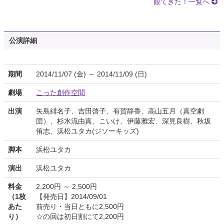
観てきた！一覧へ
公演詳細
期間
2014/11/07 (金) ～ 2014/11/09 (日)
劇場
こった創作空間
出演
矢島緋名子、吉田啓子、有賀静香、高山五月（真空劇
団）、杉水流由真、こいけ、伊藤雅宏、深見良樹、秋坂
侑志、浜松ユタカ(ジソーキッズ)
脚本
浜松ユタカ
演出
浜松ユタカ
料金
2,200円 ～ 2,500円
（1枚
【発売日】2014/09/01
あた
前売り・当日ともに2,500円
り）
☆の回は初日割にて2,200円