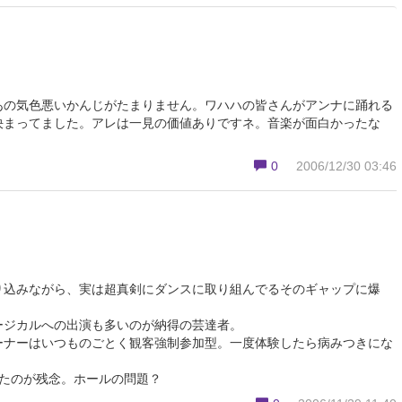
あの気色悪いかんじがたまりません。ワハハの皆さんがアンナに踊れる
決まってました。アレは一見の価値ありですネ。音楽が面白かったな
0
2006/12/30 03:46
り込みながら、実は超真剣にダンスに取り組んでるそのギャップに爆
ージカルへの出演も多いのが納得の芸達者。
ーナーはいつものごとく観客強制参加型。一度体験したら病みつきにな
ったのが残念。ホールの問題？