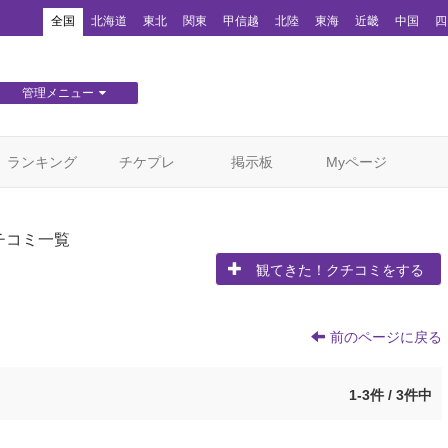
！
全国
北海道
東北
関東
甲信越
北陸
東海
近畿
中国
四
管理メニュー
団体WEBサイト管理
顧客管理
ランキング
チケプレ
掲示板
Myページ
チコミ一覧
観てきた！クチコミをする
前のページに戻る
1-3件 / 3件中