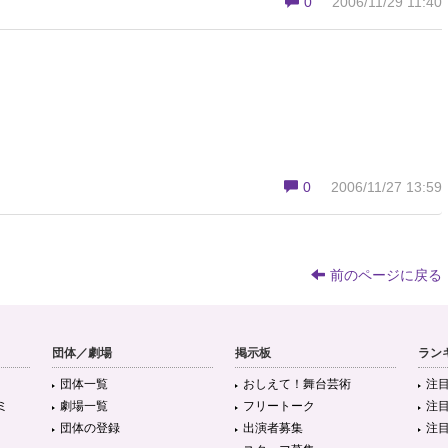
0
2006/11/29 11:40
0
2006/11/27 13:59
前のページに戻る
団体／劇場
掲示板
ラン
団体一覧
おしえて！舞台芸術
注
ミ
劇場一覧
フリートーク
注
団体の登録
出演者募集
注