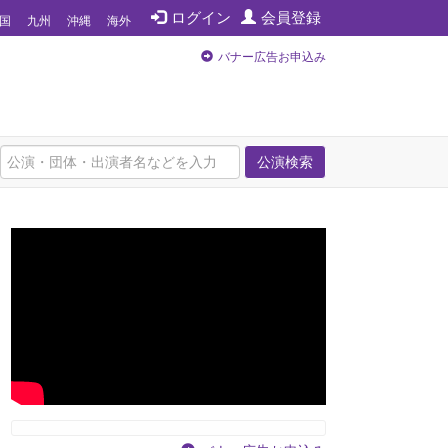
ログイン
会員登録
国
九州
沖縄
海外
バナー広告お申込み
公演検索