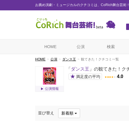
お薦め演劇・ミュージカルのクチコミは、CoRich舞台芸術
HOME
公演
検索
HOME
公演
ダンス王
観てきた！クチコミ一覧
「
ダンス王
」の観てきた！ク
★
4.0
満足度の平均
★
★
★
★
★
公演情報
並び替え
新着順