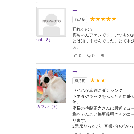
★★★★★
満足度
踊れるの？
梅ちゃんファンです、いつもの
shi（8）
とは知りませんでした。とても
ぁ。
0
0
★★★
満足度
ワハハが真剣にダンシング
下ネタやギャグをふんだんに盛
笑。
カヲル（9）
座長の佐藤正之さんは最近ミュ
梅ちゃんこと梅垣義明さんのコ
ります。
2階席だったが、音響がひどか