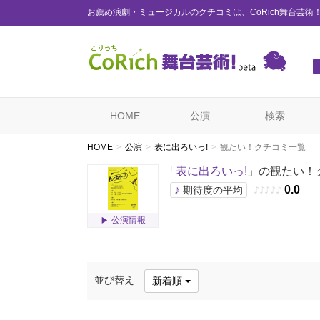
お薦め演劇・ミュージカルのクチコミは、CoRich舞台芸術
HOME
公演
検索
HOME
公演
表に出ろいっ!
観たい！クチコミ一覧
「
表に出ろいっ!
」の観たい！
♪
0.0
期待度の平均
♪
♪
♪
♪
♪
公演情報
並び替え
新着順