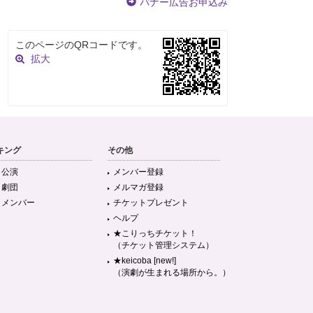
バナー広告お申込み
このページのQRコードです。
拡大
キング
その他
目公演
メンバー登録
目劇団
メルマガ登録
目メンバー
チケットプレゼント
ヘルプ
★こりっちチケット！
（チケット管理システム）
★keicoba [new!]
（演劇が生まれる場所から。）