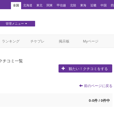
！
全国
北海道
東北
関東
甲信越
北陸
東海
近畿
中国
四
管理メニュー
団体WEBサイト管理
顧客管理
ランキング
チケプレ
掲示板
Myページ
クチコミ一覧
観たい！クチコミをする
前のページに戻る
0-0件 / 0件中