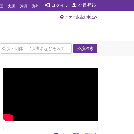
ログイン
会員登録
国
九州
沖縄
海外
バナー広告お申込み
公演検索