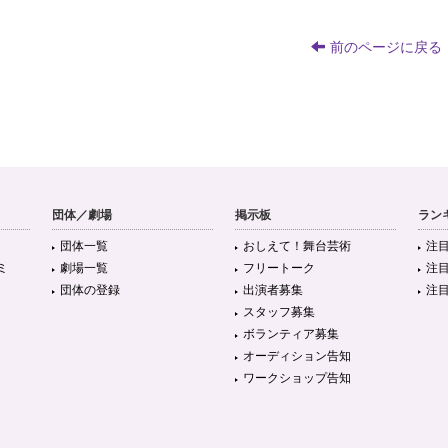
前のページに戻る
団体／劇場
掲示板
ラン
団体一覧
おしえて！舞台芸術
注
ミ
劇場一覧
フリートーク
注
団体の登録
出演者募集
注
スタッフ募集
ボランティア募集
オーディション告知
ワークショップ告知