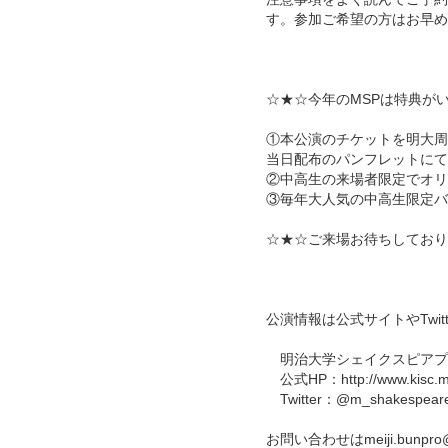
す。参加ご希望の方はお早め
☆★☆今年のMSPは特典が
①本公演のチケットを明大周
当日配布のパンフレットにて
②中高生の来場者限定でオリ
③毎年大人気の中高生限定バ
☆★☆ご来場お待ちしており
公演情報は公式サイトやTwi
明治大学シェイクスピアプロ
公式HP：http://www.kisc.meij
Twitter：@m_shakespear
お問い合わせはmeiji.bunpro