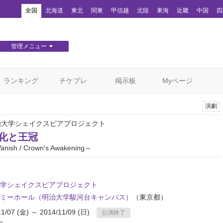
！
全国
北海道
東北
関東
甲信越
北陸
東海
近畿
中国
四
管理メニュー
団体WEBサイト管理
顧客管理
ランキング
チケプレ
掲示板
Myページ
演劇
治大学シェイクスピアプロジェクト
道化と王冠
anish / Crown's Awakening～
学シェイクスピアプロジェクト
ミーホール（明治大学駿河台キャンパス）
（東京都）
11/07 (金) ～ 2014/11/09 (日)
公演終了