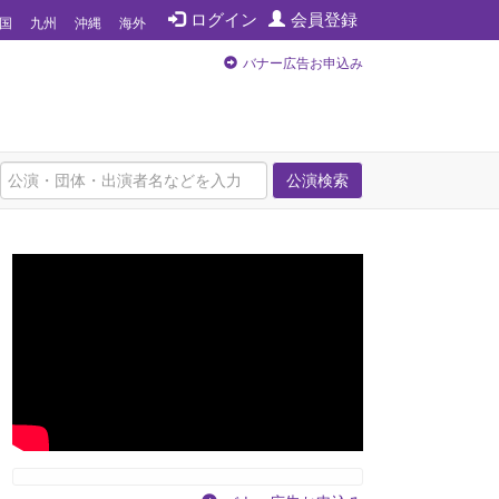
ログイン
会員登録
国
九州
沖縄
海外
バナー広告お申込み
公演検索