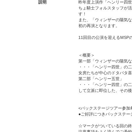
説明
昨年度上演作「ヘンリー四世
ちょ騎士フォルスタッフが活
す！
また、「ウィンザーの陽気な
初の再演となります。
11回目の公演を迎えるMS
＜概要＞
第一部「ウィンザーの陽気な
・・・「ヘンリー四世」の二
女房たちが中心のドタバタ喜
第二部「ヘンリー五世」
・・・「ヘンリー四世」の二
して立派に即位した、その後
<バックステージツアー参加
●ご好評につきバックステー
☆マークがついている回の終
注意事項をよく読んでご予約