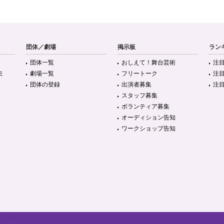
団体／劇場
掲示板
ラン
団体一覧
おしえて！舞台芸術
注
ミ
劇場一覧
フリートーク
注
団体の登録
出演者募集
注
スタッフ募集
ボランティア募集
オーディション告知
ワークショップ告知