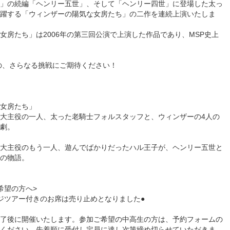
」の続編「ヘンリー五世」、そして「ヘンリー四世」に登場した太っ
躍する「ウィンザーの陽気な女房たち」の二作を連続上演いたしま
女房たち」は2006年の第三回公演で上演した作品であり、MSP史上
Pの、さらなる挑戦にご期待ください！
女房たち」
大主役の一人、太った老騎士フォルスタッフと、ウィンザーの4人の
劇。
大主役のもう一人、遊んでばかりだったハル王子が、ヘンリー五世と
の物語。
希望の方へ>
ジツアー付きのお席は売り止めとなりました●
了後に開催いたします。参加ご希望の中高生の方は、予約フォームの
ください。先着順に受付し定員に達し次第締め切らせていただきま