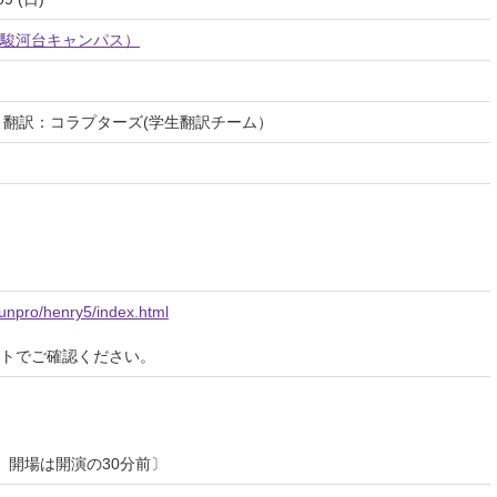
駿河台キャンパス）
eare、翻訳：コラプターズ(学生翻訳チーム）
~bunpro/henry5/index.html
イトでご確認ください。
、開場は開演の30分前〕