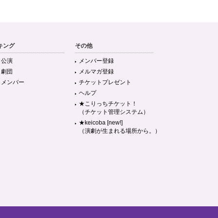
キング
その他
目公演
メンバー登録
目劇団
メルマガ登録
目メンバー
チケットプレゼント
ヘルプ
★こりっちチケット！
（チケット管理システム）
★keicoba [new!]
（演劇が生まれる場所から。）