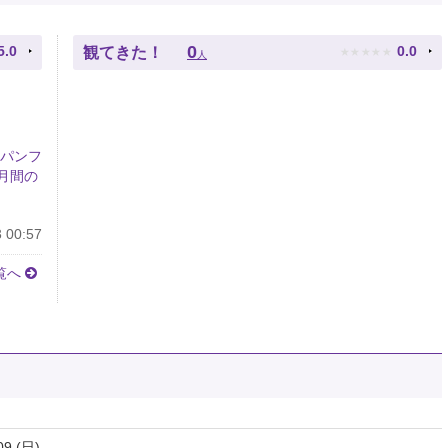
★
★
★
★
★
0
5.0
0.0
観てきた！
人
 パンフ
月間の
 00:57
覧へ
09 (日)