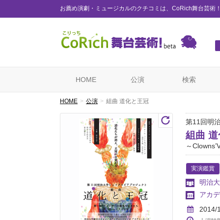
お薦め演劇・ミュージカルのクチコミは、CoRich舞台芸術
HOME
公演
検索
HOME
公演
組曲 道化と王冠
第11回明
組曲 
～Clowns’V
実演鑑賞
明治大
アカデ
2014/