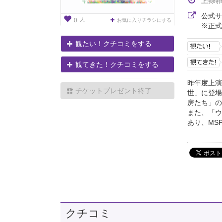
上演時
公式
人
0
お気に入りチラシにする
※正式
観たい！クチコミをする
観てきた！クチコミをする
昨年度上演
チケットプレゼント終了
世」に登場
房たち」の
また、「ウ
あり、MS
クチコミ