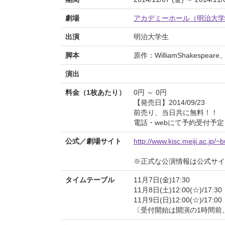
劇場
アカデミーホール（明治大学
出演
明治大学生
脚本
原作：WilliamShakesp
演出
料金（1枚あたり）
0円 ～ 0円
【発売日】2014/09/23
前売り、当日共に無料！！
電話・webにて予約受付予定
公式／劇場サイト
http://www.kisc.meiji.ac.jp/
※正式な公演情報は公式サ
タイムテーブル
11月7日(金)17:30
11月8日(土)12:00(☆)/17:30
11月9日(日)12:00(☆)/17:00
〔受付開始は開演の1時間前