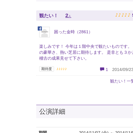
♪
♪
♪
♪
♪
2
観たい！
人
困った金時（2861）
楽しみです！ 今年は１階中央で観たいものです。
の豪華さ、熱い芝居に期待します。 是非とも３か
稽古の成果見せて下さい。
♪♪♪♪♪
期待度
1
2014/09/23
観たい！一
公演詳細
期間
2014/11/07 (金) ～ 2014/11/