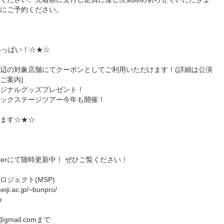
にご予約ください。
いっぱい！☆★☆
辺の対象店舗にてクーポンとしてご利用いただけます！(詳細は公演
ご案内)
ジナルグッズプレゼント！
ックステージツアー今年も開催！
ます☆★☆
tterにて随時更新中！ ぜひご覧ください！
ジェクト(MSP)
i.ac.jp/~bunpro/
e
@gmail.comまで