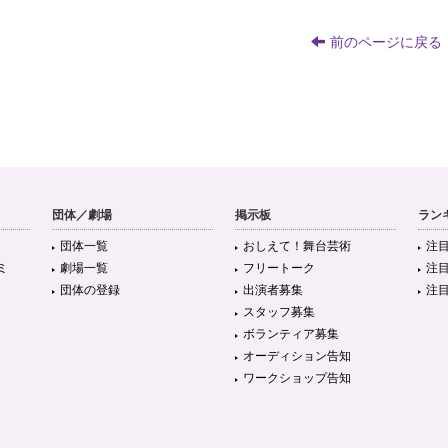
前のページに戻る
団体／劇場
掲示板
ラン
団体一覧
おしえて！舞台芸術
注
ミ
劇場一覧
フリートーク
注
団体の登録
出演者募集
注
スタッフ募集
ボランティア募集
オーディション告知
ワークショップ告知