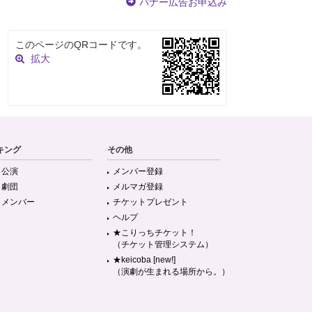
バナー広告お申込み
このページのQRコードです。
拡大
キング
その他
目公演
メンバー登録
目劇団
メルマガ登録
目メンバー
チケットプレゼント
ヘルプ
★こりっちチケット！
（チケット管理システム）
★keicoba [new!]
（演劇が生まれる場所から。）