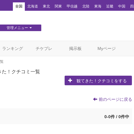
！
全国
北海道
東北
関東
甲信越
北陸
東海
近畿
中国
四
管理メニュー
団体WEBサイト管理
顧客管理
ランキング
チケプレ
掲示板
Myページ
覧
きた！クチコミ一覧
観てきた！クチコミをする
前のページに戻る
0-0件 / 0件中