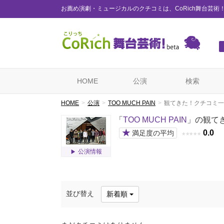
お薦め演劇・ミュージカルのクチコミは、CoRich舞台芸術
HOME
公演
検索
HOME
公演
TOO MUCH PAIN
観てきた！クチコミ一
「
TOO MUCH PAIN
」の観て
★
0.0
満足度の平均
★
★
★
★
★
公演情報
並び替え
新着順