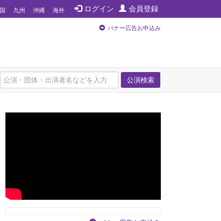
ログイン
会員登録
国
九州
沖縄
海外
バナー広告お申込み
公演検索