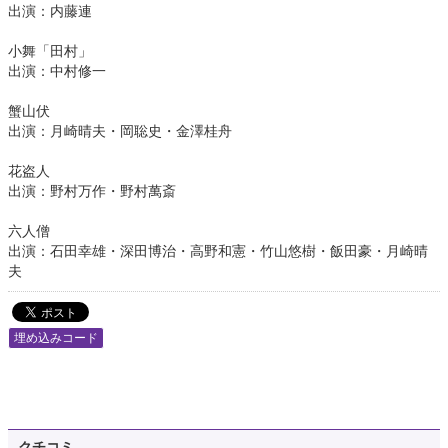
出演：内藤連
小舞「田村」
出演：中村修一
蟹山伏
出演：月崎晴夫・岡聡史・金澤桂舟
花盗人
出演：野村万作・野村萬斎
六人僧
出演：石田幸雄・深田博治・高野和憲・竹山悠樹・飯田豪・月崎晴
夫
埋め込みコード
クチコミ