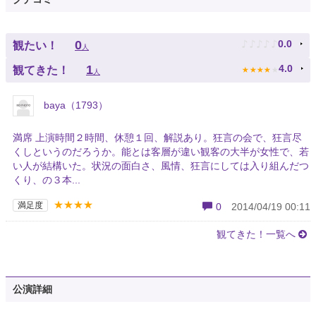
♪
♪
♪
♪
♪
0
0.0
観たい！
人
★
★
★
★
★
1
4.0
観てきた！
人
baya（1793）
満席 上演時間２時間、休憩１回、解説あり。狂言の会で、狂言尽
くしというのだろうか。能とは客層が違い観客の大半が女性で、若
い人が結構いた。状況の面白さ、風情、狂言にしては入り組んだつ
くり、の３本...
★★★★
満足度
0
2014/04/19 00:11
観てきた！一覧へ
公演詳細