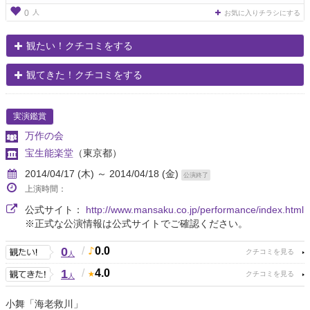
人
0
お気に入りチラシにする
観たい！クチコミをする
観てきた！クチコミをする
実演鑑賞
万作の会
宝生能楽堂
（東京都）
2014/04/17 (木) ～ 2014/04/18 (金)
公演終了
上演時間：
公式サイト：
http://www.mansaku.co.jp/performance/index.html
※正式な公演情報は公式サイトでご確認ください。
0
/
0.0
人
1
/
4.0
人
小舞「海老救川」