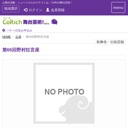
お薦め演劇・ミュージカルのクチコミは、CoRich舞台芸術！
T
menu
T
地域選択
ログイン
会員登録
o
o
g
g
g
g
l
l
バナー広告お申込み
e
e
HOME
公演
第66回野村狂言座
n
n
歌舞伎・伝統芸能
a
a
v
第66回野村狂言座
i
v
g
i
a
g
t
a
i
t
o
n
i
o
n