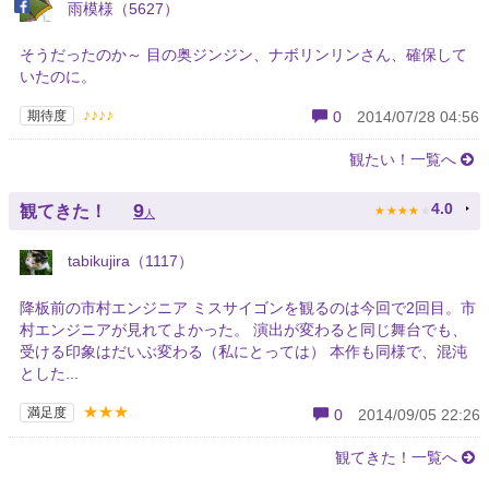
雨模様（5627）
そうだったのか～ 目の奥ジンジン、ナボリンリンさん、確保して
いたのに。
♪♪♪♪
期待度
0
2014/07/28 04:56
観たい！一覧へ
★
★
★
★
★
9
4.0
観てきた！
人
tabikujira（1117）
降板前の市村エンジニア ミスサイゴンを観るのは今回で2回目。市
村エンジニアが見れてよかった。 演出が変わると同じ舞台でも、
受ける印象はだいぶ変わる（私にとっては） 本作も同様で、混沌
とした...
★★★
満足度
0
2014/09/05 22:26
観てきた！一覧へ