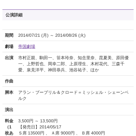
公演詳細
期間
2014/07/21 (月) ～ 2014/08/26 (火)
劇場
帝国劇場
出演
市村正親、駒田一、笹本玲奈、知念里奈、昆夏美、原田優
一、上野哲也、岡幸二郎、上原理生、木村花代、三森千
愛、泉見洋平、神田恭兵、池谷祐子、ほか
作曲
脚本
アラン・ブーブリル＆クロード＝ミッシェル・シェーンベ
ルク
演出
料金
3,500円 ～ 13,500円
（1
【発売日】2014/05/17
枚あ
Ｓ席 13500円 、 Ａ席 9000円 、 Ｂ席 4000円