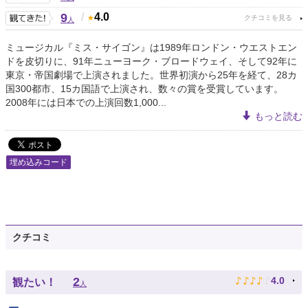
9
/
4.0
人
ミュージカル『ミス・サイゴン』は1989年ロンドン・ウエストエン
ドを皮切りに、91年ニューヨーク・ブロードウェイ、そして92年に
東京・帝国劇場で上演されました。世界初演から25年を経て、28カ
国300都市、15カ国語で上演され、数々の賞を受賞しています。
2008年には日本での上演回数1,000...
もっと読む
埋め込みコード
クチコミ
♪
♪
♪
♪
♪
2
4.0
観たい！
人