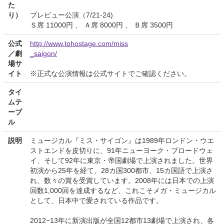
た
り）
プレビュー公演（7/21-24)
Ｓ席 11000円 、 Ａ席 8000円 、 Ｂ席 3500円
公式
http://www.tohostage.com/miss
／劇
_saigon/
場サ
イト
※正式な公演情報は公式サイトでご確認ください。
タイ
ムテ
ーブ
ル
説明
ミュージカル『ミス・サイゴン』は1989年ロンドン・ウエ
ストエンドを皮切りに、91年ニューヨーク・ブロードウェ
イ、そして92年に東京・帝国劇場で上演されました。世界
初演から25年を経て、28カ国300都市、15カ国語で上演さ
れ、数々の賞を受賞しています。2008年には日本での上演
回数1,000回を達成するなど、これこそメガ・ミュージカル
として、日本中で愛されている作品です。
2012−13年に新演出版が全国12都市13劇場で上演され、各