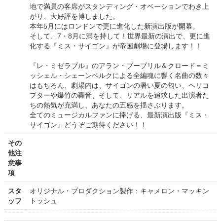
地で満員の客席がスタンディング・オベーションでわき上
がり、大好評を博しました。
本年5月にはロンドンで更に進化した新演出版が開幕。
そして、7・8月に満を持して！世界最新の演出で、更に進
化する『ミス・サイゴン』が帝国劇場に登場します！！
『レ・ミゼラブル』のアラン・ブーブリル＆クロード＝ミ
ッシェル・シェーンベルクによる全編魂に響く名曲の数々
はもちろん、劇場内は、サイゴンの暑い夏の匂い、ヘリコ
プターや爆竹の轟音、そして、リアルを追求した出演者た
ちの熱気が充満し、あなたの五感を揺さぶります。
全てのミュージカルファンに捧げる、最新演出版『ミス・
サイゴン』どうぞご期待ください！！
その
他注
意事
項
スタ
オリジナル・プロダクション製作：キャメロン・マッキン
ッフ
トッシュ