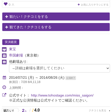
人
0
お気に入りチラシにする
観たい！クチコミをする
観てきた！クチコミをする
実演鑑賞
東宝
帝国劇場
（東京都）
他劇場あり:
2014/07/21 (月) ～ 2014/08/26 (火)
公演終了
休演日：7/28 8/4,11,18
上演時間：
公式サイト：
http://www.tohostage.com/miss_saigon/
※正式な公演情報は公式サイトでご確認ください。
2
/
4.0
人