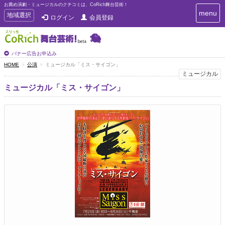
お薦め演劇・ミュージカルのクチコミは、CoRich舞台芸術！
T
menu
T
地域選択
ログイン
会員登録
o
o
g
g
g
g
l
l
バナー広告お申込み
e
e
HOME
公演
ミュージカル「ミス・サイゴン」
n
n
ミュージカル
a
a
v
ミュージカル「ミス・サイゴン」
i
v
g
i
a
g
t
a
i
t
o
n
i
o
n