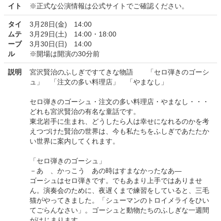
イト
※正式な公演情報は公式サイトでご確認ください。
タイ
3月28日(金) 14:00
ムテ
3月29日(土) 14:00・18:00
ーブ
3月30日(日) 14:00
ル
※開場は開演の30分前
説明
宮沢賢治のふしぎですてきな物語 「セロ弾きのゴーシ
ュ」 「注文の多い料理店」 「やまなし」
セロ弾きのゴーシュ・注文の多い料理店・やまなし・・・
どれも宮沢賢治の有名な童話です。
東北岩手に生まれ、どうしたら人は幸せになれるのかを考
えつづけた賢治の世界は、今も私たちをふしぎであたたか
い世界に案内してくれます。
「セロ弾きのゴーシュ」
－あゝ、かっこう あの時はすまなかったなあ―
ゴーシュはセロ弾きです。でもあまり上手ではありませ
ん。演奏会のために、夜遅くまで練習をしていると、三毛
猫がやってきました。「シューマンのトロイメライをひい
てごらんなさい」。ゴーシュと動物たちのふしぎな一週間
がはじまります。