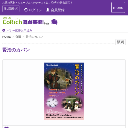
お薦め演劇・ミュージカルのクチコミは、CoRich舞台芸術！
T
menu
T
地域選択
ログイン
会員登録
o
o
g
g
g
g
l
l
バナー広告お申込み
e
e
HOME
公演
賢治のカバン
n
n
演劇
a
a
v
賢治のカバン
i
v
g
i
a
g
t
a
i
t
o
n
i
o
n