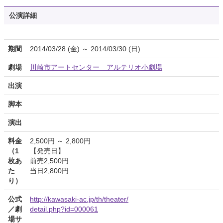
公演詳細
期間
2014/03/28 (金) ～ 2014/03/30 (日)
劇場
川崎市アートセンター アルテリオ小劇場
出演
脚本
演出
料金
2,500円 ～ 2,800円
（1
【発売日】
枚あ
前売2,500円
た
当日2,800円
り）
公式
http://kawasaki-ac.jp/th/theater/
／劇
detail.php?id=000061
場サ