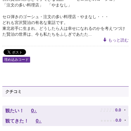
「注文の多い料理店」 「やまなし」
セロ弾きのゴーシュ・注文の多い料理店・やまなし・・・
どれも宮沢賢治の有名な童話です。
東北岩手に生まれ、どうしたら人は幸せになれるのかを考えつづけ
た賢治の世界は、今も私たちをふしぎであたた...
もっと読む
埋め込みコード
クチコミ
♪
♪
♪
♪
♪
0
0.0
観たい！
人
★
★
★
★
★
0
0.0
観てきた！
人