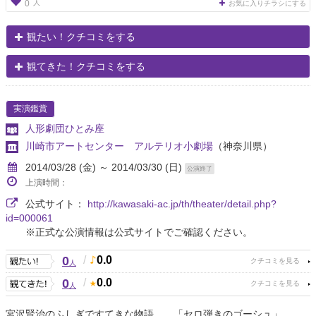
人
0
お気に入りチラシにする
観たい！クチコミをする
観てきた！クチコミをする
実演鑑賞
人形劇団ひとみ座
川崎市アートセンター アルテリオ小劇場
（神奈川県）
2014/03/28 (金) ～ 2014/03/30 (日)
公演終了
上演時間：
公式サイト：
http://kawasaki-ac.jp/th/theater/detail.php?
id=000061
※正式な公演情報は公式サイトでご確認ください。
0
/
0.0
人
0
/
0.0
人
宮沢賢治のふしぎですてきな物語 「セロ弾きのゴーシュ」