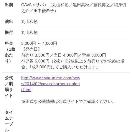
出演
CAVA＜サバ＞（丸山和彰／黒田高秋／藤代博之／細身慎
之介／田中優希子）
演出
丸山和彰
振付
丸山和彰
料金
3,000円 ～ 4,000円
（1枚
【発売日】
あた
前売り 3,500円／当日 4,000円／学生 3,000円
り）
ペア券 6,000円（2枚）※2枚以上を前売りでお求めの場
合、1枚3,000円にてご購入いただけます。
公式
http://www.cava-mime.com/new
／劇
s/2014/02/cavas-barber-confett
場サ
i.html
イト
※正式な公演情報は公式サイトでご確認ください。
タイ
ムテ
ーブ
ル