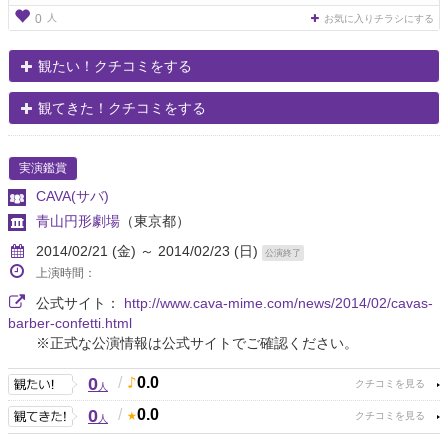
人
0
お気に入りチラシにする
観たい！クチコミをする
観てきた！クチコミをする
実演鑑賞
CAVA(サバ)
青山円形劇場
（東京都）
2014/02/21 (金) ～ 2014/02/23 (日)
公演終了
上演時間：
公式サイト：
http://www.cava-mime.com/news/2014/02/cavas-
barber-confetti.html
※正式な公演情報は公式サイトでご確認ください。
0
/
0.0
人
0
/
0.0
人