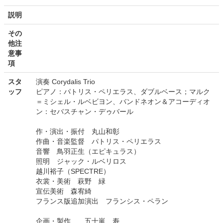
説明
その
他注
意事
項
スタ
演奏 Corydalis Trio​
ッフ
ピアノ：パトリス・ペリエラス、ダブルベース；マルク
＝ミシェル・ルベビヨン、バンドネオン＆アコーディオ
ン：セバスチャン・デゥバール
作・演出・振付 丸山和彰
作曲・音楽監督 パトリス・ペリエラス ​
音響 鳥羽正生（エピキュラス）
照明 ジャック・ルベリロス
越川裕子（SPECTRE）​​
衣裳・美術 萩野 緑 ​
宣伝美術 森宥綺​​​
フランス版追加演出 フランシス・ペラン
企画・製作 五十嵐 寿