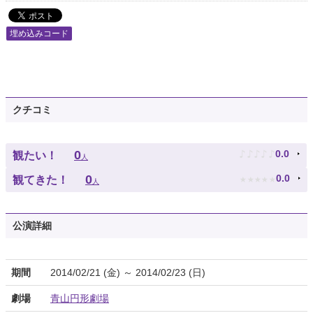
埋め込みコード
クチコミ
♪
♪
♪
♪
♪
0
0.0
観たい！
人
★
★
★
★
★
0
0.0
観てきた！
人
公演詳細
期間
2014/02/21 (金) ～ 2014/02/23 (日)
劇場
青山円形劇場