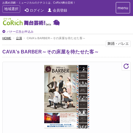
お薦め演劇・ミュージカルのクチコミは、CoRich舞台芸術！
T
menu
T
地域選択
ログイン
会員登録
o
o
g
g
g
g
l
l
バナー広告お申込み
e
e
HOME
公演
CAVA's BARBER～その床屋を待たせた客～
n
n
舞踊・バレエ
a
a
v
CAVA's BARBER～その床屋を待たせた客～
i
v
g
i
a
g
t
a
i
t
o
n
i
o
n