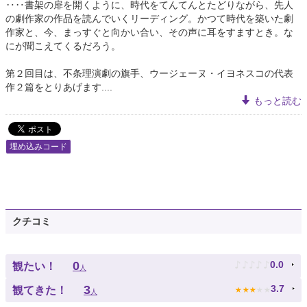
‥‥書架の扉を開くように、時代をてんてんとたどりながら、先人
の劇作家の作品を読んでいくリーディング。かつて時代を築いた劇
作家と、今、まっすぐと向かい合い、その声に耳をすますとき。な
にが聞こえてくるだろう。
第２回目は、不条理演劇の旗手、ウージェーヌ・イヨネスコの代表
作２篇をとりあげます....
もっと読む
埋め込みコード
クチコミ
♪
♪
♪
♪
♪
0
0.0
観たい！
人
★
★
★
★
★
3
3.7
観てきた！
人