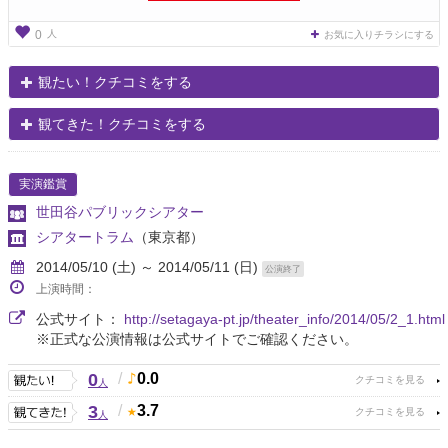
人
0
お気に入りチラシにする
観たい！クチコミをする
観てきた！クチコミをする
実演鑑賞
世田谷パブリックシアター
シアタートラム
（東京都）
2014/05/10 (土) ～ 2014/05/11 (日)
公演終了
上演時間：
公式サイト：
http://setagaya-pt.jp/theater_info/2014/05/2_1.html
※正式な公演情報は公式サイトでご確認ください。
0
/
0.0
人
3
/
3.7
人