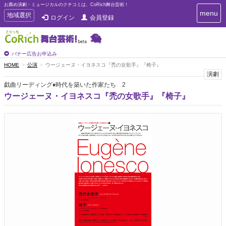
お薦め演劇・ミュージカルのクチコミは、CoRich舞台芸術！
T
menu
T
地域選択
ログイン
会員登録
o
o
g
g
g
g
l
l
バナー広告お申込み
e
e
HOME
公演
ウージェーヌ・イヨネスコ『禿の女歌手』『椅子』
n
n
演劇
a
a
v
戯曲リーディング♦時代を築いた作家たち 2
i
v
ウージェーヌ・イヨネスコ『禿の女歌手』『椅子』
g
i
a
g
t
a
i
t
o
n
i
o
n