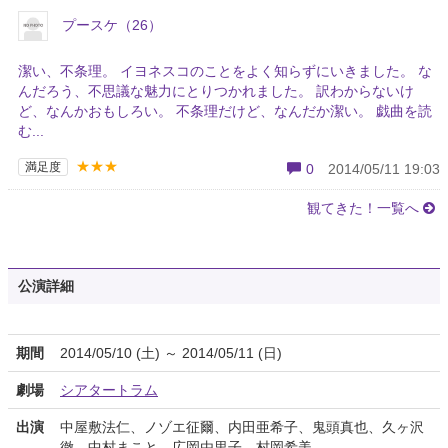
プースケ（26）
潔い、不条理。 イヨネスコのことをよく知らずにいきました。 な
んだろう、不思議な魅力にとりつかれました。 訳わからないけ
ど、なんかおもしろい。 不条理だけど、なんだか潔い。 戯曲を読
む...
★★★
満足度
0
2014/05/11 19:03
観てきた！一覧へ
公演詳細
期間
2014/05/10 (土) ～ 2014/05/11 (日)
劇場
シアタートラム
出演
中屋敷法仁、ノゾエ征爾、内田亜希子、鬼頭真也、久ヶ沢
徹、中村まこと、広岡由里子、村岡希美