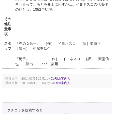
そう言って、あとを弁士に託すが…。イヨネスコの代表作
のひとつ。1952年初演。
その
他注
意事
項
スタ
『禿の女歌手』 ［作］ イヨネスコ ［訳］諏訪正
ッフ
［演出］ 中屋敷法仁
『椅子』 ［作］ イヨネスコ ［訳］ 安堂信
也 ［演出］ ノゾエ征爾
[情報提供] 2014/03/24 19:51 by
CoRich案内人
[最終更新] 2014/05/11 19:03 by
CoRich案内人
クチコミを投稿すると