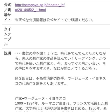
公式
http://setagaya-pt.jp/theater_inf
／劇
o/2014/05/2_1.html
場サ
イト
※正式な公演情報は公式サイトでご確認ください。
タイ
ムテ
ーブ
ル
説明
‥‥書架の扉を開くように、時代をてんてんとたどりなが
ら、先人の劇作家の作品を読んでいくリーディング。かつ
て時代を築いた劇作家と、今、まっすぐと向かい合い、そ
の声に耳をすますとき。なにが聞こえてくるだろう。
第２回目は、不条理演劇の旗手、ウージェーヌ・イヨネス
コの代表作２篇をとりあげます.。
作家●ウージェーヌ・イヨネスコ
1909～1994年。ルーマニア生まれ、フランスで活躍した劇
作家。大学時代より詩や評論を書きはじめる。1950年、処