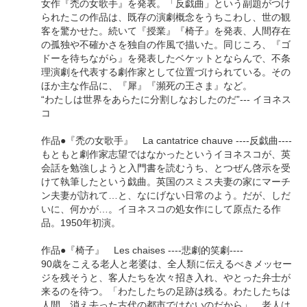
女作『禿の女歌手』を発表。「反戯曲」という副題がつけ
られたこの作品は、既存の演劇概念をうちこわし、世の観
客を驚かせた。続いて『授業』『椅子』を発表、人間存在
の孤独や不確かさを独自の作風で描いた。同じころ、『ゴ
ドーを待ちながら』を発表したベケットとならんで、不条
理演劇を代表する劇作家として位置づけられている。その
ほか主な作品に、『犀』『瀕死の王さま』など。
“わたしは世界をあらたに分割しなおしたのだ”--- イヨネス
コ
作品●『禿の女歌手』 La cantatrice chauve ----反戯曲----
もともと劇作家志望ではなかったというイヨネスコが、英
会話を勉強しようと入門書を読むうち、とつぜん啓示を受
けて執筆したという戯曲。英国のスミス夫妻の家にマーチ
ン夫妻が訪れて…と、なにげない日常のよう。だが、しだ
いに、何かが…。イヨネスコの処女作にして原点たる作
品。1950年初演。
作品●『椅子』 Les chaises ----悲劇的笑劇----
90歳をこえる老人と老婆は、全人類に伝えるべきメッセー
ジを残そうと、客人たちを次々招き入れ、やとった弁士が
来るのを待つ。「わたしたちの足跡は残る。わたしたちは
人間、消え去った古代の都市ではないのだから」。老人は