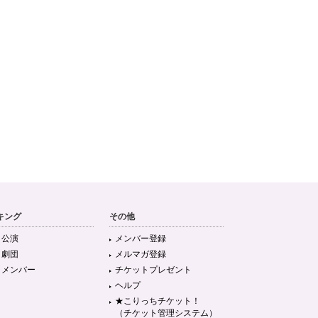
キング
その他
目公演
メンバー登録
目劇団
メルマガ登録
目メンバー
チケットプレゼント
ヘルプ
★こりっちチケット！
（チケット管理システム）