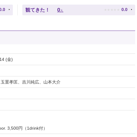
★
★
★
★
★
0
0.0
0.0
観てきた！
人
14 (金)
、玉置孝匡、吉川純広、山本大介
oor. 3,500円（1drink付）