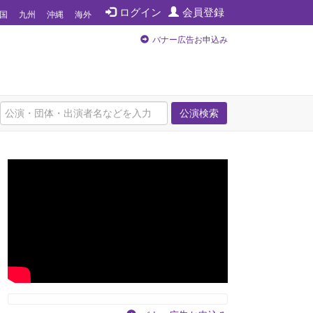
ログイン
会員登録
国
九州
沖縄
海外
バナー広告お申込み
公演検索