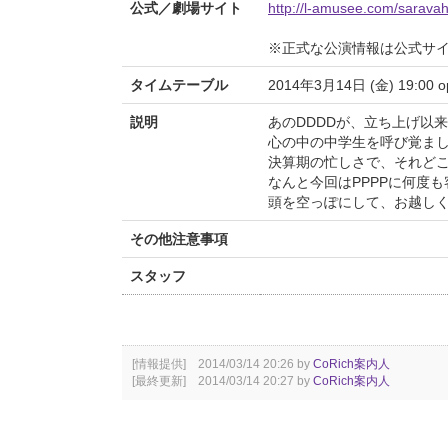
公式／劇場サイト
http://l-amusee.com/sarava
※正式な公演情報は公式サ
タイムテーブル
2014年3月14日 (金) 19:00 ope
説明
あのDDDDが、立ち上げ以
心の中の中学生を呼び覚まし
決算期の忙しさで、それど
なんと今回はPPPPに何度
頭を空っぽにして、お越し
その他注意事項
スタッフ
[情報提供] 2014/03/14 20:26 by
CoRich案内人
[最終更新] 2014/03/14 20:27 by
CoRich案内人