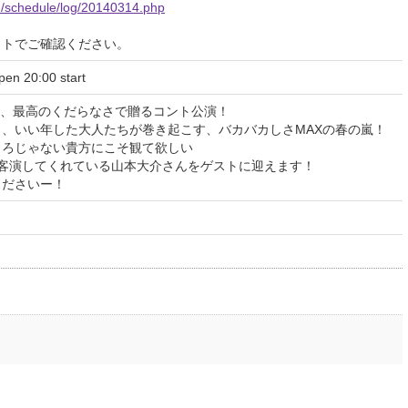
h/schedule/log/20140314.php
イトでご確認ください。
n 20:00 start
来、最高のくだらなさで贈るコント公演！
、いい年した大人たちが巻き起こす、バカバカしさMAXの春の嵐！
ころじゃない貴方にこそ観て欲しい
も客演してくれている山本大介さんをゲストに迎えます！
くださいー！