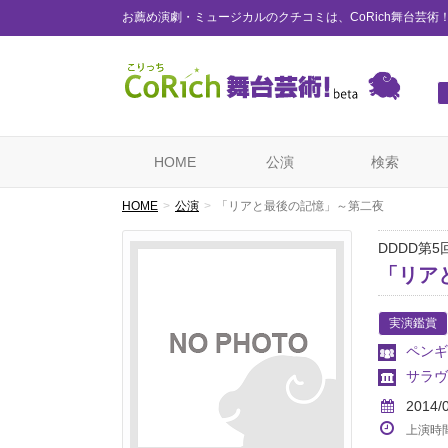
お薦め演劇・ミュージカルのクチコミは、CoRich舞台芸術
HOME
公演
検索
HOME
公演
「リアと最後の記憶」～第二夜
DDDD第5
「リア
実演鑑賞
ペンギ
サラヴ
2014/
上演時