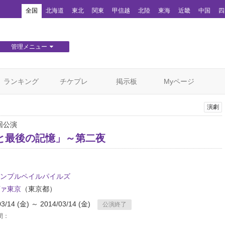
！
全国
北海道
東北
関東
甲信越
北陸
東海
近畿
中国
四
管理メニュー
団体WEBサイト管理
顧客管理
ランキング
チケプレ
掲示板
Myページ
演劇
回公演
と最後の記憶」～第二夜
ンプルペイルパイルズ
ァ東京
（東京都）
03/14 (金) ～ 2014/03/14 (金)
公演終了
間：