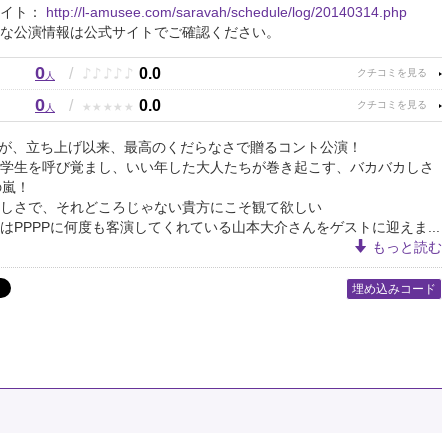
サイト：
http://l-amusee.com/saravah/schedule/log/20140314.php
な公演情報は公式サイトでご確認ください。
0
♪
♪
♪
♪
♪
/
0.0
人
0
★
★
★
★
★
/
0.0
人
Dが、立ち上げ以来、最高のくだらなさで贈るコント公演！
学生を呼び覚まし、いい年した大人たちが巻き起こす、バカバカしさ
の嵐！
しさで、それどころじゃない貴方にこそ観て欲しい
はPPPPに何度も客演してくれている山本大介さんをゲストに迎えま...
もっと読む
埋め込みコード