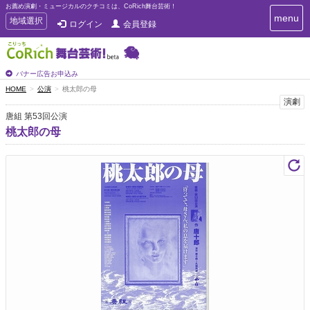
お薦め演劇・ミュージカルのクチコミは、CoRich舞台芸術！
T
menu
T
地域選択
ログイン
会員登録
o
o
g
g
g
g
l
l
バナー広告お申込み
e
e
HOME
公演
桃太郎の母
n
n
演劇
a
a
v
唐組 第53回公演
i
v
桃太郎の母
g
i
a
g
t
a
i
t
o
n
i
o
n