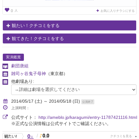
人
0
お気に入りチラシにする
観たい！クチコミをする
観てきた！クチコミをする
実演鑑賞
劇団唐組
雑司ヶ谷鬼子母神
（東京都）
他劇場あり:
2014/05/17 (土) ～ 2014/05/18 (日)
公演終了
上演時間：
公式サイト：
http://ameblo.jp/karagumi/entry-11787421116.html
※正式な公演情報は公式サイトでご確認ください。
0
/
0.0
人