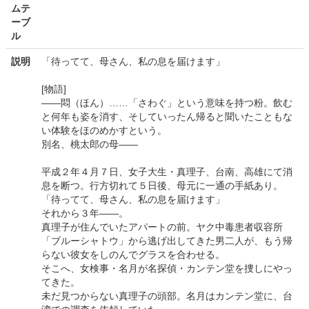
ムテ
ーブ
ル
説明
「待ってて、母さん、私の息を届けます」
[物語]
――悶（ほん）……「さわぐ」という意味を持つ粉。飲む
と何年も姿を消す、そしていったん帰ると聞いたこともな
い体験をほのめかすという。
別名、桃太郎の母――
平成２年４月７日、女子大生・真理子、台南、高雄にて消
息を断つ。行方切れて５日後、母元に一通の手紙あり。
「待ってて、母さん、私の息を届けます」
それから３年――。
真理子が住んでいたアパートの前。ヤク中毒患者収容所
「ブルーシャトウ」から逃げ出してきた男二人が、もう帰
らない彼女をしのんでグラスを合わせる。
そこへ、女検事・名月が名探偵・カンテン堂を捜しにやっ
てきた。
未だ見つからない真理子の頭部。名月はカンテン堂に、台