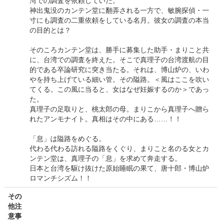
湾での調査を依頼していた。
神出鬼没のカンテン堂に翻弄される一方で、敏腕探偵・一
寸にも調査の二重依頼をしている名月。彼女の調査の本当
の目的とは？
そのころカンテン堂は、勝手に募集した助手・まりこと共
に、台湾での調査を終えた。そこで真理子の台湾渡航の目
的である卒論研究に突き当たる。それは、博山炉の、いわ
やを持ち上げている細い管。その隘路。＜風はここを吹い
てくる。この風に当ると、女はなぜ妊娠するのか＞であっ
た。
真理子の足取りと、桃太郎の母。まりこから真理子へ贈ら
れたアンモナイト。真相はその中にある……！！
「息」は隘路をめぐる。
代わる代わる訪れる隘路をくぐり、まりこと名のる女とカ
ンテン堂は、真理子の「息」を求めて奔走する。
日本と台湾を駆け抜けた原始睡眠の果て、唐十郎・博山炉
ロマンチシズム！！
その
他注
意事