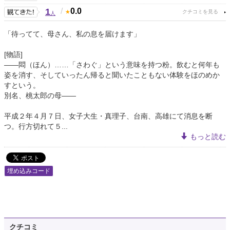
1
/
0.0
人
「待ってて、母さん、私の息を届けます」
[物語]
――悶（ほん）……「さわぐ」という意味を持つ粉。飲むと何年も
姿を消す、そしていったん帰ると聞いたこともない体験をほのめか
すという。
別名、桃太郎の母――
平成２年４月７日、女子大生・真理子、台南、高雄にて消息を断
つ。行方切れて５...
もっと読む
埋め込みコード
クチコミ