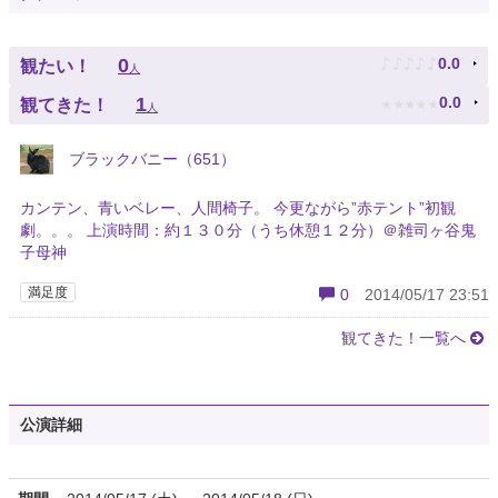
♪
♪
♪
♪
♪
0
0.0
観たい！
人
★
★
★
★
★
1
0.0
観てきた！
人
ブラックバニー（651）
カンテン、青いベレー、人間椅子。 今更ながら”赤テント”初観
劇。。。 上演時間：約１３０分（うち休憩１２分）＠雑司ヶ谷鬼
子母神
満足度
0
2014/05/17 23:51
観てきた！一覧へ
公演詳細