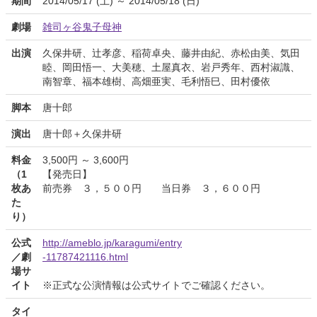
期間
2014/05/17 (土) ～ 2014/05/18 (日)
劇場
雑司ヶ谷鬼子母神
出演
久保井研、辻孝彦、稲荷卓央、藤井由紀、赤松由美、気田
睦、岡田悟一、大美穂、土屋真衣、岩戸秀年、西村淑識、
南智章、福本雄樹、高畑亜実、毛利悟巳、田村優依
脚本
唐十郎
演出
唐十郎＋久保井研
料金
3,500円 ～ 3,600円
（1
【発売日】
枚あ
前売券 ３，５００円 当日券 ３，６００円
た
り）
公式
http://ameblo.jp/karagumi/entry
／劇
-11787421116.html
場サ
イト
※正式な公演情報は公式サイトでご確認ください。
タイ