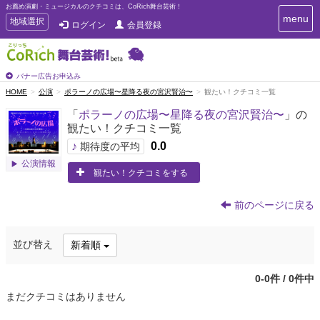
お薦め演劇・ミュージカルのクチコミは、CoRich舞台芸術！
T
menu
T
地域選択
ログイン
会員登録
o
o
g
g
g
g
l
l
バナー広告お申込み
e
e
HOME
公演
ポラーノの広場〜星降る夜の宮沢賢治〜
観たい！クチコミ一覧
n
n
a
「
ポラーノの広場〜星降る夜の宮沢賢治〜
」の
a
v
観たい！クチコミ一覧
i
v
g
♪
0.0
i
期待度の平均
a
g
公演情報
t
観たい！クチコミをする
a
i
t
o
n
i
前のページに戻る
o
n
並び替え
新着順
0-0件 / 0件中
まだクチコミはありません