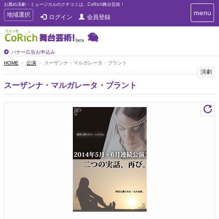
お薦め演劇・ミュージカルのクチコミは、CoRich舞台芸術！
T
menu
T
地域選択
ログイン
会員登録
o
o
g
g
g
g
l
l
バナー広告お申込み
e
e
HOME
公演
スーザンナ・マルガレータ・ブラント
n
n
演劇
a
a
v
スーザンナ・マルガレータ・ブラント
i
v
g
i
a
g
t
a
i
t
o
n
i
o
n