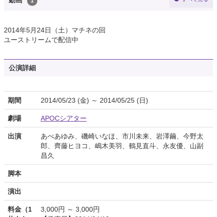
動画
1
2014年5月24日（土）マチネの回
ユーストリームで配信中
公演詳細
期間
2014/05/23 (金) ～ 2014/05/25 (日)
劇場
APOCシアター
出演
あべあゆみ、磯崎いなほ、市川未来、岩澤繭、今野太
郎、齊藤ヒヨコ、嶋木美羽、鶴見直斗、永友優、山副
昌久
脚本
演出
料金（1
3,000円 ～ 3,000円