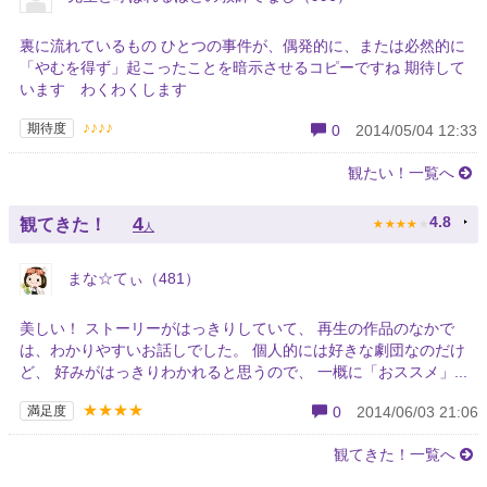
裏に流れているもの ひとつの事件が、偶発的に、または必然的に
「やむを得ず」起こったことを暗示させるコピーですね 期待して
います わくわくします
♪♪♪♪
期待度
0
2014/05/04 12:33
観たい！一覧へ
★
★
★
★
★
4
4.8
観てきた！
人
まな☆てぃ（481）
美しい！ ストーリーがはっきりしていて、 再生の作品のなかで
は、わかりやすいお話しでした。 個人的には好きな劇団なのだけ
ど、 好みがはっきりわかれると思うので、 一概に「おススメ」...
★★★★
満足度
0
2014/06/03 21:06
観てきた！一覧へ