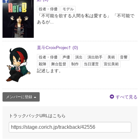
役者・俳優
モデル
「不可能を欲する人間を私は愛する」 「不可能で
あるが...
直斗CroixProjec†
(0)
役者・俳優
声優
演出
演出助手
美術
音響
殺陣
舞台監督
制作
当日運営
宣伝美術
記述します。
すべて見る
メンバーに登録
トラックバックURLはこちら