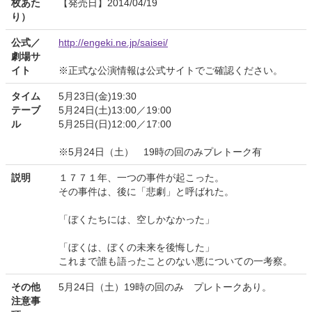
枚あた
【発売日】2014/04/19
り）
公式／
http://engeki.ne.jp/saisei/
劇場サ
イト
※正式な公演情報は公式サイトでご確認ください。
タイム
5月23日(金)19:30
テーブ
5月24日(土)13:00／19:00
ル
5月25日(日)12:00／17:00
※5月24日（土） 19時の回のみプレトーク有
説明
１７７１年、一つの事件が起こった。
その事件は、後に「悲劇」と呼ばれた。
「ぼくたちには、空しかなかった」
「ぼくは、ぼくの未来を後悔した」
これまで誰も語ったことのない悪についての一考察。
その他
5月24日（土）19時の回のみ プレトークあり。
注意事