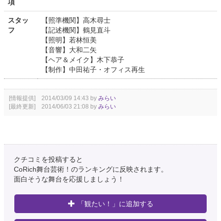
項
スタッ
【照準機関】高木尋士
フ
【記述機関】鶴見直斗
【照明】若林恒美
【音響】大和二矢
【ヘア＆メイク】木下恭子
【制作】中田祐子・オフィス再生
[情報提供] 2014/03/09 14:43 by
みらい
[最終更新] 2014/06/03 21:08 by
みらい
クチコミを投稿すると
CoRich舞台芸術！のランキングに反映されます。
面白そうな舞台を応援しましょう！
「観たい！」に追加する