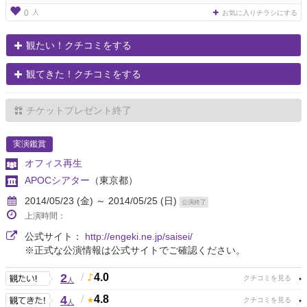
人
0
お気に入りチラシにする
観たい！クチコミをする
観てきた！クチコミをする
チケットプレゼント終了
実演鑑賞
オフィス再生
APOCシアター
（東京都）
2014/05/23 (金) ～ 2014/05/25 (日)
公演終了
上演時間：
公式サイト：
http://engeki.ne.jp/saisei/
※正式な公演情報は公式サイトでご確認ください。
2
/
4.0
人
4
/
4.8
人