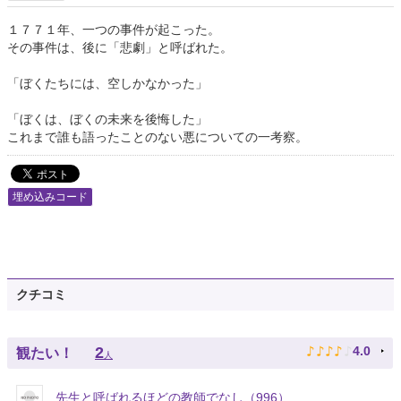
１７７１年、一つの事件が起こった。
その事件は、後に「悲劇」と呼ばれた。
「ぼくたちには、空しかなかった」
「ぼくは、ぼくの未来を後悔した」
これまで誰も語ったことのない悪についての一考察。
埋め込みコード
クチコミ
♪
♪
♪
♪
♪
2
4.0
観たい！
人
先生と呼ばれるほどの教師でなし（996）