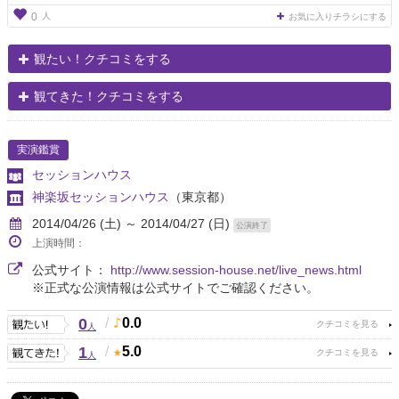
人
0
お気に入りチラシにする
観たい！クチコミをする
観てきた！クチコミをする
実演鑑賞
セッションハウス
神楽坂セッションハウス
（東京都）
2014/04/26 (土) ～ 2014/04/27 (日)
公演終了
上演時間：
公式サイト：
http://www.session-house.net/live_news.html
※正式な公演情報は公式サイトでご確認ください。
0
/
0.0
人
1
/
5.0
人