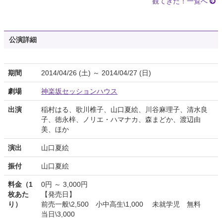
観てきた！一覧へ
公演詳細
期間
2014/04/26 (土) ～ 2014/04/27 (日)
劇場
神楽坂セッションハウス
出演
稲村はる、歌川椎子、山口夏絵、川谷麻理子、清水良
子、徳永梓、ノリエ・ハマナカ、森まどか、渡辺由
美、ほか
演出
山口夏絵
振付
山口夏絵
料金（1
0円 ～ 3,000円
枚あた
【発売日】
り）
前売一般\2,500 小中高生\1,000 未就学児 無料
当日\3,000