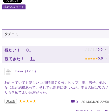
埋め込みコード
クチコミ
♪
♪
♪
♪
♪
0
0.0
観たい！
人
★
★
★
★
★
1
5.0
観てきた！
人
baya（1793）
わかっていても楽しい 上演時間７０分。ヒップ、腕、男子、他お
なじみが結構あって、それでも新鮮に楽しんだ。本日の回は客のノ
リも含めてよい公演だった。
★★★★★
満足度
0
2014/04/26 22:50