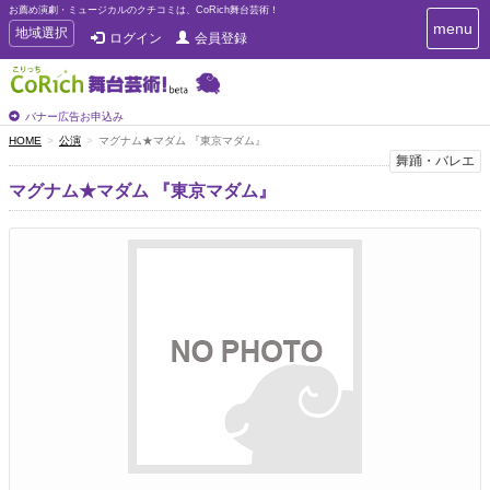
お薦め演劇・ミュージカルのクチコミは、CoRich舞台芸術！
T
menu
T
地域選択
ログイン
会員登録
o
o
g
g
g
g
l
l
バナー広告お申込み
e
e
HOME
公演
マグナム★マダム 『東京マダム』
n
n
舞踊・バレエ
a
a
v
マグナム★マダム 『東京マダム』
i
v
g
i
a
g
t
a
i
t
o
n
i
o
n