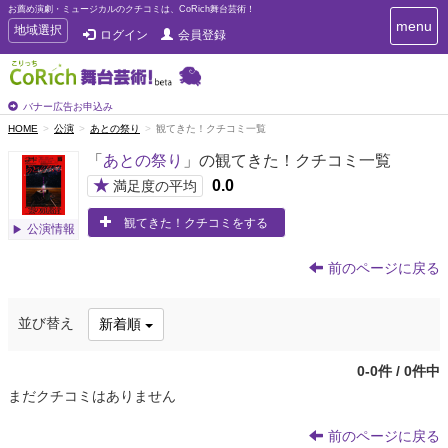
お薦め演劇・ミュージカルのクチコミは、CoRich舞台芸術！
T
menu
T
地域選択
ログイン
会員登録
o
o
g
g
g
g
l
l
バナー広告お申込み
e
e
HOME
公演
あとの祭り
観てきた！クチコミ一覧
n
n
a
「
あとの祭り
」の観てきた！クチコミ一覧
a
v
i
v
★
0.0
満足度の平均
g
i
a
観てきた！クチコミをする
g
公演情報
t
a
i
t
o
前のページに戻る
n
i
o
並び替え
新着順
n
0-0件 / 0件中
まだクチコミはありません
前のページに戻る