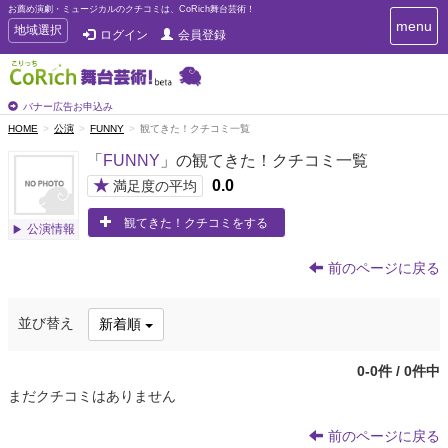
お薦め演劇・ミュージカルのクチコミは、CoRich舞台芸術！
T
menu
T
地域選択
ログイン
会員登録
o
o
g
g
g
g
l
l
バナー広告お申込み
e
e
HOME
公演
FUNNY
観てきた！クチコミ一覧
n
n
a
「
FUNNY
」の観てきた！クチコミ一覧
a
v
i
v
★
0.0
満足度の平均
g
i
a
観てきた！クチコミをする
g
公演情報
t
a
i
t
o
前のページに戻る
n
i
o
並び替え
新着順
n
0-0件 / 0件中
まだクチコミはありません
前のページに戻る