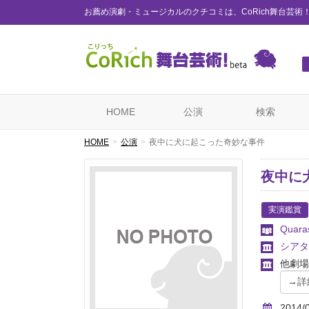
お薦め演劇・ミュージカルのクチコミは、CoRich舞台芸術
HOME
公演
検索
HOME
公演
夜中に犬に起こった奇妙な事件
夜中に
実演鑑賞
Quara
シアタ
他劇場
2014/