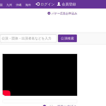
ログイン
会員登録
国
九州
沖縄
海外
バナー広告お申込み
公演検索