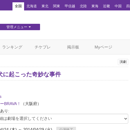
！
全国
北海道
東北
関東
甲信越
北陸
東海
近畿
中国
四
管理メニュー
団体WEBサイト管理
顧客管理
ランキング
チケプレ
掲示板
Myページ
演劇
犬に起こった奇妙な事件
s
ーBRAVA！
（大阪府）
あり:
04/24 (木) ～ 2014/04/29 (火)
公演終了