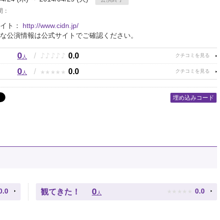
間：
サイト：
http://www.cidn.jp/
な公演情報は公式サイトでご確認ください。
0
♪
♪
♪
♪
♪
/
0.0
人
0
★
★
★
★
★
/
0.0
人
埋め込みコード
★
★
★
★
★
0
0.0
0.0
観てきた！
人