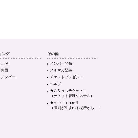
キング
その他
目公演
メンバー登録
目劇団
メルマガ登録
目メンバー
チケットプレゼント
ヘルプ
★こりっちチケット！
（チケット管理システム）
★keicoba [new!]
（演劇が生まれる場所から。）