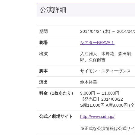
公演詳細
期間
2014/04/24 (木) ～ 2014/04/
劇場
シアターBRAVA！
出演
入江雅人、木野花、森田剛、
郎、久保酎吉
脚本
サイモン・スティーヴンス
演出
鈴木裕美
料金（1枚あたり）
9,000円 ～ 11,000円
【発売日】2014/03/22
S席11,000円 A席9,000円
公式／劇場サイト
http://www.cidn.jp/
※正式な公演情報は公式サ