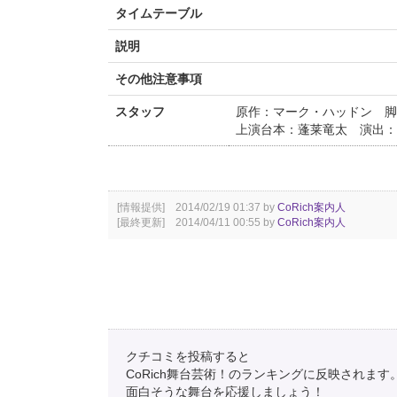
タイムテーブル
説明
その他注意事項
スタッフ
原作：マーク・ハッドン 脚
上演台本：蓬莱竜太 演出：
[情報提供] 2014/02/19 01:37 by
CoRich案内人
[最終更新] 2014/04/11 00:55 by
CoRich案内人
クチコミを投稿すると
CoRich舞台芸術！のランキングに反映されます
面白そうな舞台を応援しましょう！