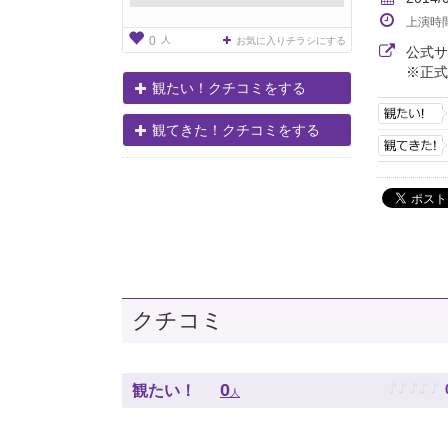
上演時
人
0
お気に入りチラシにする
公式
※正式
観たい！クチコミをする
観てきた！クチコミをする
クチコミ
♪
♪
♪
♪
♪
0
観たい！
人