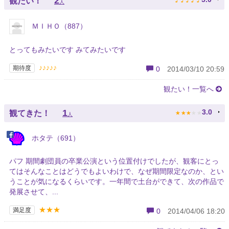
2
観たい！
人
ＭＩＨＯ（887）
とってもみたいです みてみたいです
♪♪♪♪♪
期待度
0
2014/03/10 20:59
観たい！一覧へ
★
★
★
★
★
1
3.0
観てきた！
人
ホタテ（691）
パフ 期間劇団員の卒業公演という位置付けでしたが、観客にとっ
てはそんなことはどうでもよいわけで、なぜ期間限定なのか、とい
うことが気になるくらいです。一年間で土台ができて、次の作品で
発展させて、...
★★★
満足度
0
2014/04/06 18:20