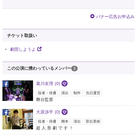
バナー広告お申込み
チケット取扱い
劇団しようよ
この公演に携わっているメンバー
3
葛川友理
(0)
役者・俳優
演出
制作
当日運営
舞台監督
大原渉平
(0)
役者・俳優
脚本
演出
宣伝美術
超 人 形 劇 で す ！