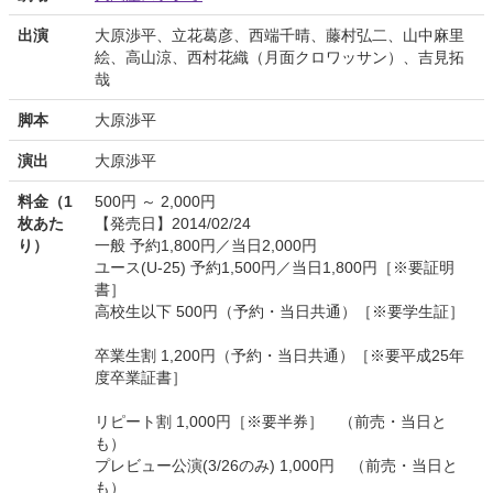
出演
大原渉平、立花葛彦、西端千晴、藤村弘二、山中麻里
絵、高山涼、西村花織（月面クロワッサン）、吉見拓
哉
脚本
大原渉平
演出
大原渉平
料金（1
500円 ～ 2,000円
枚あた
【発売日】2014/02/24
り）
一般 予約1,800円／当日2,000円
ユース(U-25) 予約1,500円／当日1,800円［※要証明
書］
高校生以下 500円（予約・当日共通）［※要学生証］
卒業生割 1,200円（予約・当日共通）［※要平成25年
度卒業証書］
リピート割 1,000円［※要半券］ （前売・当日と
も）
プレビュー公演(3/26のみ) 1,000円 （前売・当日と
も）