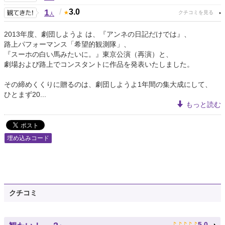
1
/
3.0
人
2013年度、劇団しようよ は、『アンネの日記だけでは』、
路上パフォーマンス「希望的観測隊」、
『スーホの白い馬みたいに。』東京公演（再演）と、
劇場および路上でコンスタントに作品を発表いたしました。
その締めくくりに贈るのは、劇団しようよ1年間の集大成にして、
ひとまず20...
もっと読む
埋め込みコード
クチコミ
♪
♪
♪
♪
♪
5.0