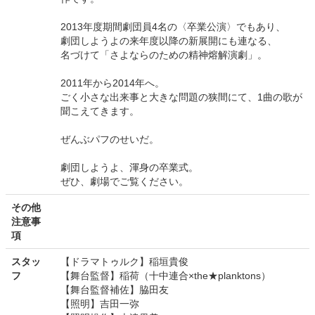
2013年度期間劇団員4名の〈卒業公演〉でもあり、
劇団しようよの来年度以降の新展開にも連なる、
名づけて「さよならのための精神熔解演劇」。
2011年から2014年へ。
ごく小さな出来事と大きな問題の狭間にて、1曲の歌が
聞こえてきます。
ぜんぶパフのせいだ。
劇団しようよ、渾身の卒業式。
ぜひ、劇場でご覧ください。
その他
注意事
項
スタッ
【ドラマトゥルク】稲垣貴俊
フ
【舞台監督】稲荷（十中連合×the★planktons）
【舞台監督補佐】脇田友
【照明】吉田一弥