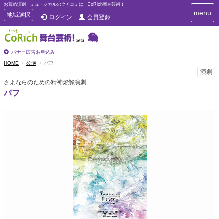
お薦め演劇・ミュージカルのクチコミは、CoRich舞台芸術！
T
menu
T
地域選択
ログイン
会員登録
o
o
g
g
g
g
l
l
バナー広告お申込み
e
e
HOME
公演
パフ
n
n
演劇
a
a
v
さよならのための精神熔解演劇
i
v
パフ
g
i
a
g
t
a
i
t
o
n
i
o
n