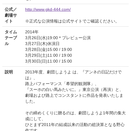
公式／
http://www.gkd-444.com/
劇場サ
イト
※正式な公演情報は公式サイトでご確認ください。
タイム
2014年
テーブ
3月26日(水)19:00＊プレビュー公演
ル
3月27日(木)休演日
3月28日(金)15:00 / 19:00
3月29日(土)11:00 / 19:00
3月30日(日)11:00 / 15:00
説明
2013年度、劇団しようよ は、『アンネの日記だけで
は』、
路上パフォーマンス「希望的観測隊」、
『スーホの白い馬みたいに。』東京公演（再演）と、
劇場および路上でコンスタントに作品を発表いたしま
した。
その締めくくりに贈るのは、劇団しようよ1年間の集大
成にして、
ひとまず2011年の結成以来の活動の総決算となる野心
作です。