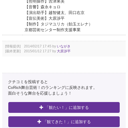
【照明操作】吉津果美
【音響】森永キョロ
【演出助手】越智健太、田口右京
【宣伝美術】大原渉平
【制作】タジマユリカ（飴玉エレナ）
京都芸術センター制作支援事業
[情報提供] 2014/02/17 17:45 by
いながき
[最終更新] 2015/01/12 17:27 by
大原渉平
クチコミを投稿すると
CoRich舞台芸術！のランキングに反映されます。
面白そうな舞台を応援しましょう！
「観たい！」に追加する
「観てきた！」に追加する