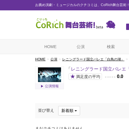
お薦め演劇・ミュージカルのクチコミは、CoRich舞台芸術
HOME
公演
検索
HOME
公演
レニングラード国立バレエ「白鳥の湖」
「
レニングラード国立バレエ
★
0.0
満足度の平均
★
★
★
★
★
公演情報
並び替え
新着順
まだクチコミはありません