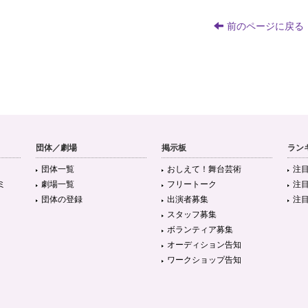
前のページに戻る
団体／劇場
掲示板
ラン
団体一覧
おしえて！舞台芸術
注
ミ
劇場一覧
フリートーク
注
団体の登録
出演者募集
注
スタッフ募集
ボランティア募集
オーディション告知
ワークショップ告知