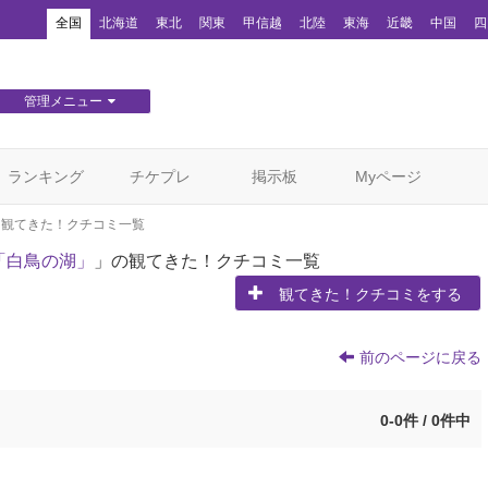
！
全国
北海道
東北
関東
甲信越
北陸
東海
近畿
中国
四
管理メニュー
団体WEBサイト管理
顧客管理
ランキング
チケプレ
掲示板
Myページ
観てきた！クチコミ一覧
「白鳥の湖」
」の観てきた！クチコミ一覧
観てきた！クチコミをする
前のページに戻る
0-0件 / 0件中