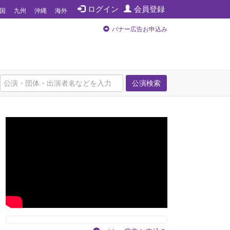
ログイン
会員登録
国
九州
沖縄
海外
バナー広告お申込み
公演検索