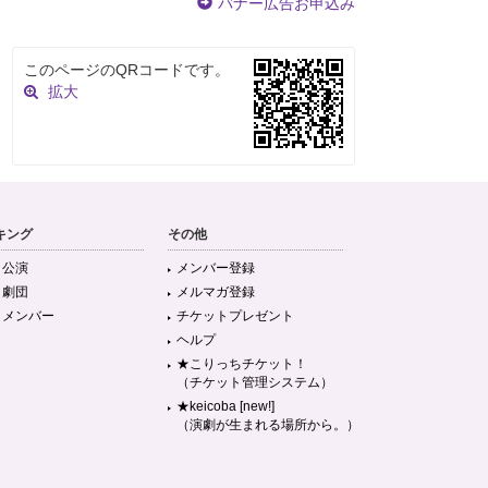
バナー広告お申込み
このページのQRコードです。
拡大
キング
その他
目公演
メンバー登録
目劇団
メルマガ登録
目メンバー
チケットプレゼント
ヘルプ
★こりっちチケット！
（チケット管理システム）
★keicoba [new!]
（演劇が生まれる場所から。）