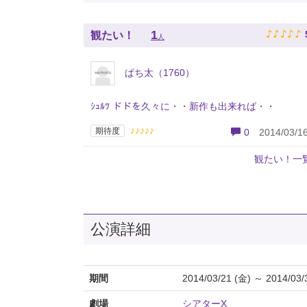
♪
♪
♪
♪
♪
1
観たい！
人
ぱち太（1760）
ｼｭﾙﾂ ドドを久々に・・新作も出来れば・・
♪♪♪♪♪
期待度
0
2014/03/16
観たい！一
公演詳細
期間
2014/03/21 (金) ～ 2014/03/
劇場
シアターX