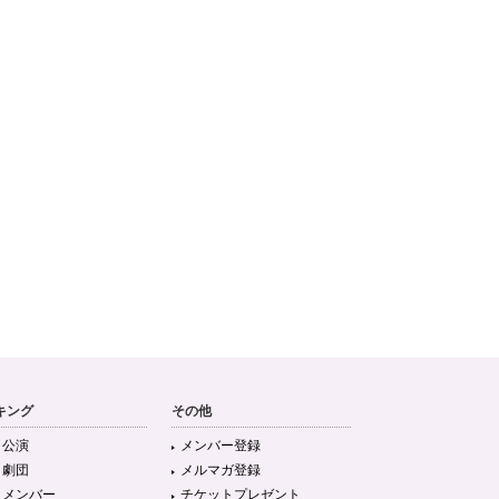
キング
その他
目公演
メンバー登録
目劇団
メルマガ登録
目メンバー
チケットプレゼント