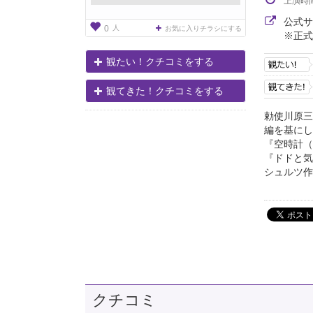
上演時
公式
人
0
お気に入りチラシにする
※正式
観たい！クチコミをする
観てきた！クチコミをする
勅使川原三
編を基にし
『空時計（
『ドドと気
シュルツ作
クチコミ