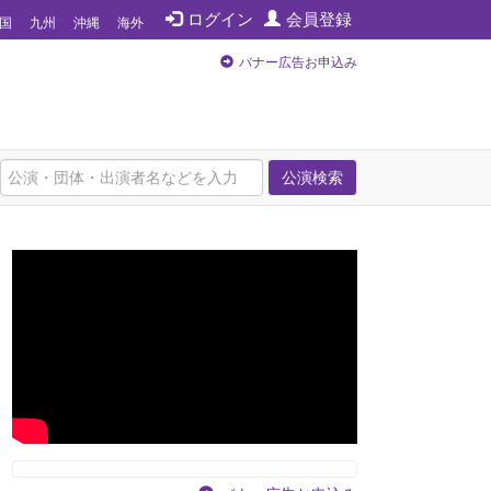
ログイン
会員登録
国
九州
沖縄
海外
バナー広告お申込み
公演検索