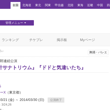
！
全国
北海道
東北
関東
甲信越
北陸
東海
近畿
中国
四
管理メニュー
団体WEBサイト管理
顧客管理
ランキング
チケプレ
掲示板
Myページ
ち』
舞踊・バレエ
郎連続公演
計サナトリウム』『ドドと気違いたち』
S
ーX
（東京都）
03/21 (金) ～ 2014/03/30 (日)
公演終了
/24,26