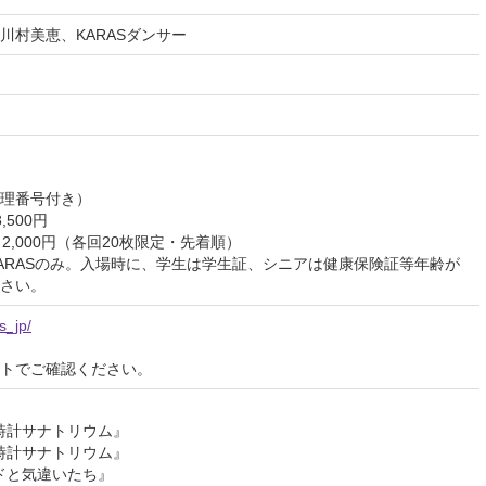
川村美恵、KARASダンサー
理番号付き）
,500円
：2,000円（各回20枚限定・先着順）
RASのみ。入場時に、学生は学生証、シニアは健康保険証等年齢が
さい。
s_jp/
イトでご確認ください。
空時計サナトリウム』
空時計サナトリウム』
ドドと気違いたち』