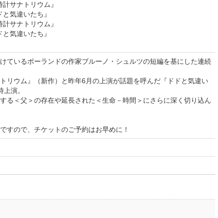
空時計サナトリウム』
ドドと気違いたち』
空時計サナトリウム』
ドドと気違いたち』
けているポーランドの作家ブルーノ・シュルツの短編を基にした連続
トリウム』（新作）と昨年6月の上演が話題を呼んだ『ドドと気違い
時上演。
する＜父＞の存在や延長された＜生命－時間＞にさらに深く切り込ん
ですので、チケットのご予約はお早めに！