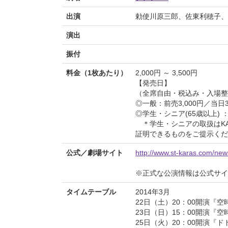
出演
勅使川原三郎、佐東利穂子、
演出
振付
料金（1枚あたり）
2,000円 ～ 3,500円
【発売日】
（全席自由・税込み・入場整
◎一般：前売3,000円／当日3
◎学生・シニア(65歳以上) 
＊学生・シニアの取扱はKA
証明できるものをご提示くだ
公式／劇場サイト
http://www.st-karas.com/new
※正式な公演情報は公式サ
タイムテーブル
2014年3月
22日（土）20：00開演『
23日（日）15：00開演『
25日（火）20：00開演『