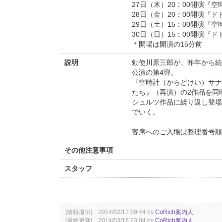
27日（木）20：00開演『
28日（金）20：00開演『
29日（土）15：00開演『
30日（日）15：00開演『
＊開場は開演の15分前
説明
勅使川原三郎が、昨年から続
公演の第4弾。
『空時計（からどけい）サナ
たち』（再演）の2作品を同
シュルツ作品に繰り返し登場
でいく。
客席へのご入場は整理番号順
その他注意事項
スタッフ
[情報提供] 2014/02/17 09:44 by
CoRich案内人
[最終更新] 2014/03/16 23:04 by
CoRich案内人