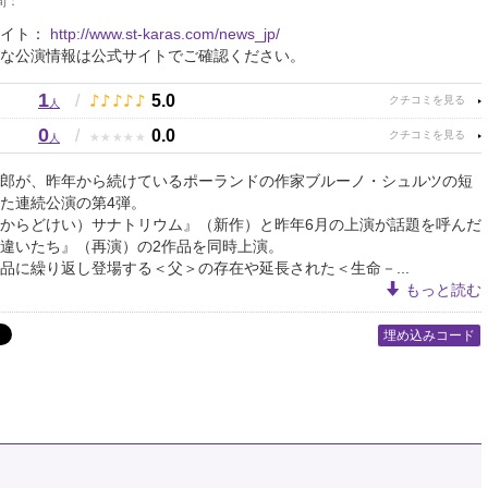
間：
サイト：
http://www.st-karas.com/news_jp/
な公演情報は公式サイトでご確認ください。
1
♪
♪
♪
♪
♪
/
5.0
人
0
★
★
★
★
★
/
0.0
人
郎が、昨年から続けているポーランドの作家ブルーノ・シュルツの短
た連続公演の第4弾。
からどけい）サナトリウム』（新作）と昨年6月の上演が話題を呼んだ
違いたち』（再演）の2作品を同時上演。
品に繰り返し登場する＜父＞の存在や延長された＜生命－...
もっと読む
埋め込みコード