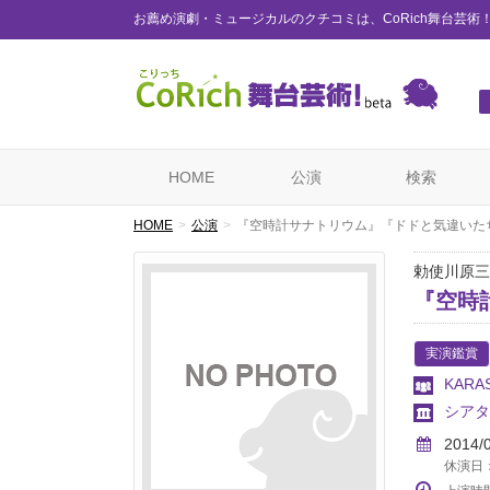
お薦め演劇・ミュージカルのクチコミは、CoRich舞台芸術
HOME
公演
検索
HOME
公演
『空時計サナトリウム』『ドドと気違いた
勅使川原三
『空時
実演鑑賞
KARA
シアタ
2014/
休演日：3