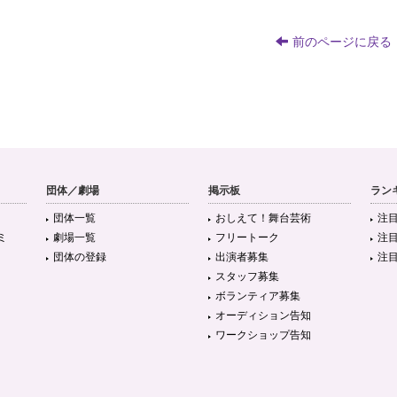
前のページに戻る
団体／劇場
掲示板
ラン
団体一覧
おしえて！舞台芸術
注
ミ
劇場一覧
フリートーク
注
団体の登録
出演者募集
注
スタッフ募集
ボランティア募集
オーディション告知
ワークショップ告知