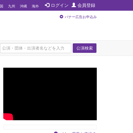
ログイン
会員登録
国
九州
沖縄
海外
バナー広告お申込み
公演検索