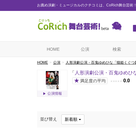
お薦め演劇・ミュージカルのクチコミは、CoRich舞台芸術
HOME
公演
検索
HOME
公演
人形演劇公演・百鬼ゆめひな「猫姫くぐつ
「
人形演劇公演・百鬼ゆめひな
★
0.0
満足度の平均
★
★
★
★
★
公演情報
並び替え
新着順