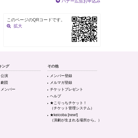
バナー広告お申込み
このページのQRコードです。
拡大
キング
その他
目公演
メンバー登録
目劇団
メルマガ登録
目メンバー
チケットプレゼント
ヘルプ
★こりっちチケット！
（チケット管理システム）
★keicoba [new!]
（演劇が生まれる場所から。）