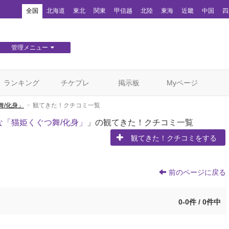
！
全国
北海道
東北
関東
甲信越
北陸
東海
近畿
中国
四
管理メニュー
団体WEBサイト管理
顧客管理
ランキング
チケプレ
掲示板
Myページ
舞/化身」
観てきた！クチコミ一覧
「猫姫くぐつ舞/化身」
」の観てきた！クチコミ一覧
観てきた！クチコミをする
前のページに戻る
0-0件 / 0件中