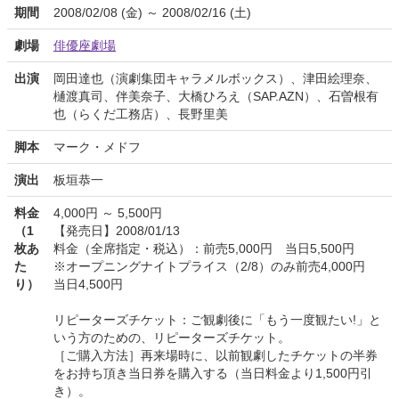
期間
2008/02/08 (金) ～ 2008/02/16 (土)
劇場
俳優座劇場
出演
岡田達也（演劇集団キャラメルボックス）、津田絵理奈、
樋渡真司、伴美奈子、大橋ひろえ（SAP.AZN）、石曽根有
也（らくだ工務店）、長野里美
脚本
マーク・メドフ
演出
板垣恭一
料金
4,000円 ～ 5,500円
（1
【発売日】2008/01/13
枚あ
料金（全席指定・税込）：前売5,000円 当日5,500円
た
※オープニングナイトプライス（2/8）のみ前売4,000円
り）
当日4,500円
リピーターズチケット：ご観劇後に「もう一度観たい!」と
いう方のための、リピーターズチケット。
［ご購入方法］再来場時に、以前観劇したチケットの半券
をお持ち頂き当日券を購入する（当日料金より1,500円引
き）。