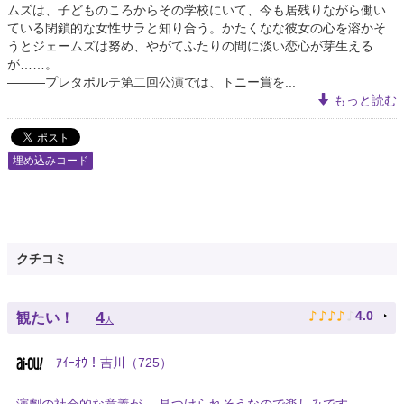
ムズは、子どものころからその学校にいて、今も居残りながら働い
ている閉鎖的な女性サラと知り合う。かたくなな彼女の心を溶かそ
うとジェームズは努め、やがてふたりの間に淡い恋心が芽生える
が……。
———プレタポルテ第二回公演では、トニー賞を...
もっと読む
埋め込みコード
クチコミ
♪
♪
♪
♪
♪
4
4.0
観たい！
人
ｱｲｰｵｳ！吉川（725）