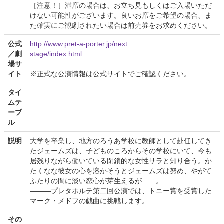
［注意！］満席の場合は、お立ち見もしくはご入場いただ
けない可能性がございます。良いお席をご希望の場合、ま
た確実にご観劇されたい場合は前売券をお求めください。
公式
http://www.pret-a-porter.jp/next
／劇
stage/index.html
場サ
イト
※正式な公演情報は公式サイトでご確認ください。
タイ
ムテ
ーブ
ル
説明
大学を卒業し、地方のろうあ学校に教師として赴任してき
たジェームズは、子どものころからその学校にいて、今も
居残りながら働いている閉鎖的な女性サラと知り合う。か
たくなな彼女の心を溶かそうとジェームズは努め、やがて
ふたりの間に淡い恋心が芽生えるが……。
———プレタポルテ第二回公演では、トニー賞を受賞した
マーク・メドフの戯曲に挑戦します。
その