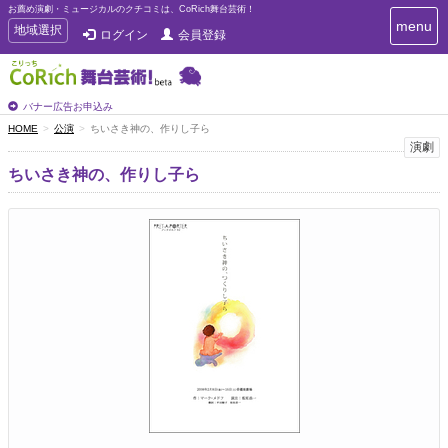
お薦め演劇・ミュージカルのクチコミは、CoRich舞台芸術！
T
menu
T
地域選択
ログイン
会員登録
o
o
g
g
g
g
l
l
バナー広告お申込み
e
e
HOME
公演
ちいさき神の、作りし子ら
n
n
演劇
a
a
v
ちいさき神の、作りし子ら
i
v
g
i
a
g
t
a
i
t
o
n
i
o
n