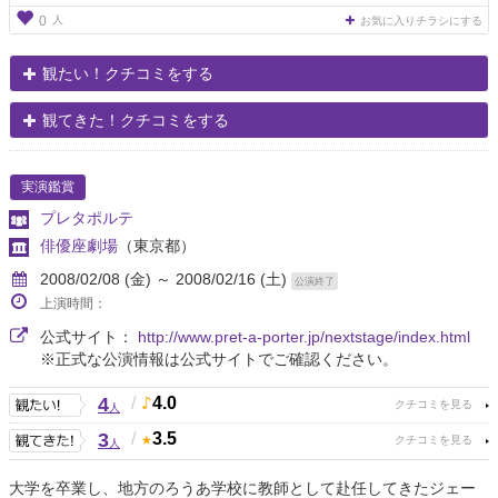
人
0
お気に入りチラシにする
観たい！クチコミをする
観てきた！クチコミをする
実演鑑賞
プレタポルテ
俳優座劇場
（東京都）
2008/02/08 (金) ～ 2008/02/16 (土)
公演終了
上演時間：
公式サイト：
http://www.pret-a-porter.jp/nextstage/index.html
※正式な公演情報は公式サイトでご確認ください。
4
/
4.0
人
3
/
3.5
人
大学を卒業し、地方のろうあ学校に教師として赴任してきたジェー