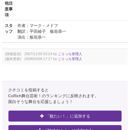
他注
意事
項
スタ
作者：マーク・メドフ
ッフ
翻訳：平田綾子 板垣恭一
演出：板垣恭一
[情報提供] 2007/11/30 03:24 by
こりっち管理人
[最終更新] 2008/03/08 17:17 by
こりっち管理人
クチコミを投稿すると
CoRich舞台芸術！のランキングに反映されます。
面白そうな舞台を応援しましょう！
「観たい！」に追加する