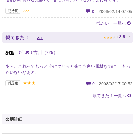
演劇の社会的な意義が、 見つけられそうなので楽しみです。
♪♪♪
期待度
0
2008/02/14 07:05
観たい！一覧へ
★
★
★
★
★
3
3.5
観てきた！
人
ｱｲｰｵｳ！吉川（725）
あ～。これってもっと 心にグサッと来ても良い題材なのに、 もっ
たいないなぁと。
★★★
満足度
0
2008/02/17 00:52
観てきた！一覧へ
公演詳細