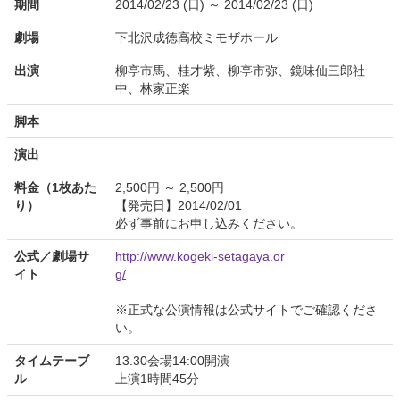
期間
2014/02/23 (日) ～ 2014/02/23 (日)
劇場
下北沢成徳高校ミモザホール
出演
柳亭市馬、桂才紫、柳亭市弥、鏡味仙三郎社
中、林家正楽
脚本
演出
料金（1枚あた
2,500円 ～ 2,500円
り）
【発売日】2014/02/01
必ず事前にお申し込みください。
公式／劇場サ
http://www.kogeki-setagaya.or
イト
g/
※正式な公演情報は公式サイトでご確認くださ
い。
タイムテーブ
13.30会場14:00開演
ル
上演1時間45分