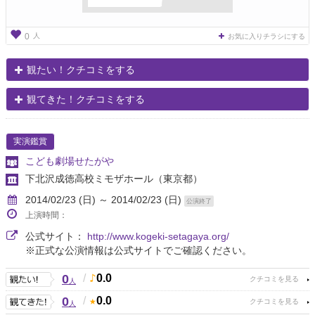
人
0
お気に入りチラシにする
観たい！クチコミをする
観てきた！クチコミをする
実演鑑賞
こども劇場せたがや
下北沢成徳高校ミモザホール
（東京都）
2014/02/23 (日) ～ 2014/02/23 (日)
公演終了
上演時間：
公式サイト：
http://www.kogeki-setagaya.org/
※正式な公演情報は公式サイトでご確認ください。
0
/
0.0
人
0
/
0.0
人