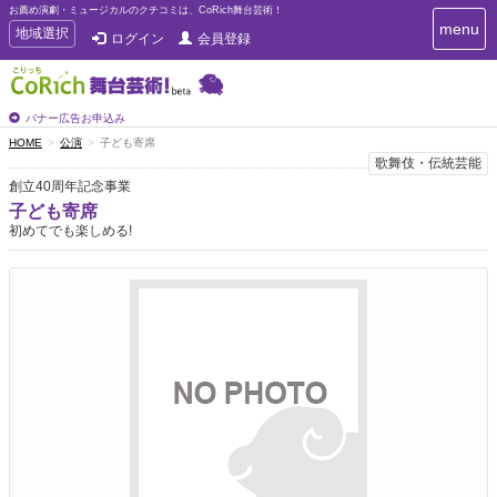
お薦め演劇・ミュージカルのクチコミは、CoRich舞台芸術！
T
menu
T
地域選択
ログイン
会員登録
o
o
g
g
g
g
l
l
バナー広告お申込み
e
e
HOME
公演
子ども寄席
n
n
歌舞伎・伝統芸能
a
a
v
創立40周年記念事業
i
v
子ども寄席
g
i
初めてでも楽しめる!
a
g
t
a
i
t
o
n
i
o
n