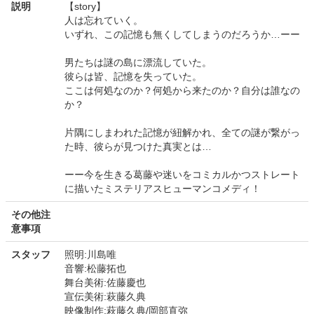
説明
【story】
人は忘れていく。
いずれ、この記憶も無くしてしまうのだろうか…ーー
男たちは謎の島に漂流していた。
彼らは皆、記憶を失っていた。
ここは何処なのか？何処から来たのか？自分は誰なの
か？
片隅にしまわれた記憶が紐解かれ、全ての謎が繋がっ
た時、彼らが見つけた真実とは…
ーー今を生きる葛藤や迷いをコミカルかつストレート
に描いたミステリアスヒューマンコメディ！
その他注
意事項
スタッフ
照明:川島唯
音響:松藤拓也
舞台美術:佐藤慶也
宣伝美術:萩藤久典
映像制作:萩藤久典/岡部直弥