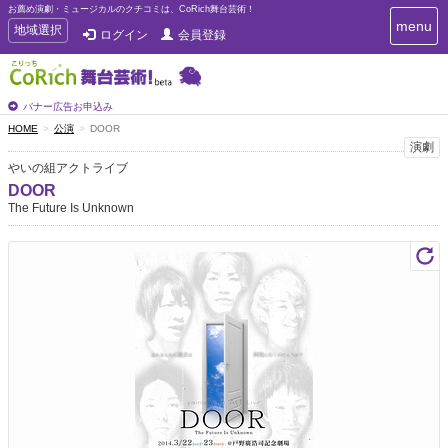
お薦め演劇・ミュージカルのクチコミは、CoRich舞台芸術！
T
menu
T
地域選択
ログイン
会員登録
o
o
g
g
g
g
l
l
バナー広告お申込み
e
e
HOME
公演
DOOR
n
n
演劇
a
a
v
やいの組アクトライブ
i
v
DOOR
g
i
The Future Is Unknown
a
g
t
a
i
t
o
n
i
o
n