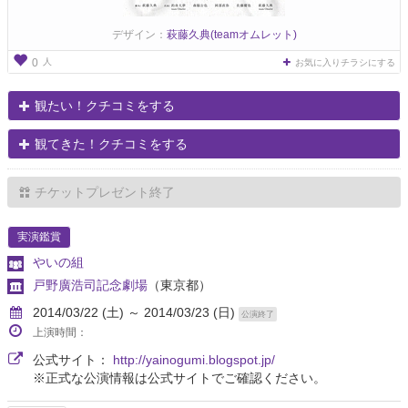
デザイン：
萩藤久典(teamオムレット)
人
0
お気に入りチラシにする
観たい！クチコミをする
観てきた！クチコミをする
チケットプレゼント終了
実演鑑賞
やいの組
戸野廣浩司記念劇場
（東京都）
2014/03/22 (土) ～ 2014/03/23 (日)
公演終了
上演時間：
公式サイト：
http://yainogumi.blogspot.jp/
※正式な公演情報は公式サイトでご確認ください。