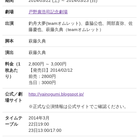
期間
2014/03/22 (土) ～ 2014/03/23 (日)
劇場
戸野廣浩司記念劇場
出演
釣舟大夢(teamオムレット)、森脇公也、岡部直弥、佐
藤慶也、萩藤久典（teamオムレット）
脚本
萩藤久典
演出
萩藤久典
料金（1
2,800円 ～ 3,000円
枚あた
【発売日】2014/02/12
り）
前売：2800円
当日：3000円
公式／劇
http://yainogumi.blogspot.jp/
場サイト
※正式な公演情報は公式サイトでご確認ください。
タイムテ
2014年3月
ーブル
22日19:00
23日13:00/17:00