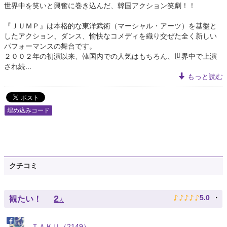
世界中を笑いと興奮に巻き込んだ、韓国アクション笑劇！！
『ＪＵＭＰ』は本格的な東洋武術（マーシャル・アーツ）を基盤と
したアクション、ダンス、愉快なコメディを織り交ぜた全く新しい
パフォーマンスの舞台です。
２００２年の初演以来、韓国内での人気はもちろん、世界中で上演
され続...
もっと読む
埋め込みコード
クチコミ
♪
♪
♪
♪
♪
2
5.0
観たい！
人
ＴＡＫＵ（2149）