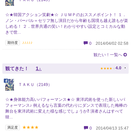
☆★韓国アクション笑劇★☆ ＪＵＭＰのおススメポイント！ １．
ノン・バーバル＝セリフ無し演目だから年齢も国境も越え誰もが楽
しめる！ ２．世界共通の笑い！わかりやすい設定とコミカルな動
きで世...
♪♪♪♪♪
期待度
0
2014/04/02 02:58
観たい！一覧へ
★
★
★
★
★
1
4.0
観てきた！
人
ＴＡＫＵ（2149）
☆★身体能力高いパフォーマンス★☆ 東洋武術を使った新しいパ
フォーマンス♪ 例えるなら言葉の代わりにダンスで表現した梅棒の
舞台を東洋武術に変えた様な感じでしょうか⁈ 演者さんはすべて
韓...
★★★★
満足度
0
2014/04/13 15:47