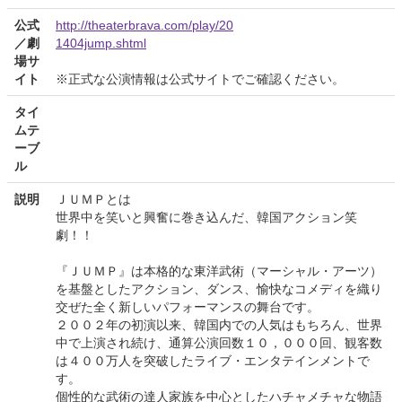
公式
http://theaterbrava.com/play/20
／劇
1404jump.shtml
場サ
イト
※正式な公演情報は公式サイトでご確認ください。
タイ
ムテ
ーブ
ル
説明
ＪＵＭＰとは
世界中を笑いと興奮に巻き込んだ、韓国アクション笑
劇！！
『ＪＵＭＰ』は本格的な東洋武術（マーシャル・アーツ）
を基盤としたアクション、ダンス、愉快なコメディを織り
交ぜた全く新しいパフォーマンスの舞台です。
２００２年の初演以来、韓国内での人気はもちろん、世界
中で上演され続け、通算公演回数１０，０００回、観客数
は４００万人を突破したライブ・エンタテインメントで
す。
個性的な武術の達人家族を中心としたハチャメチャな物語