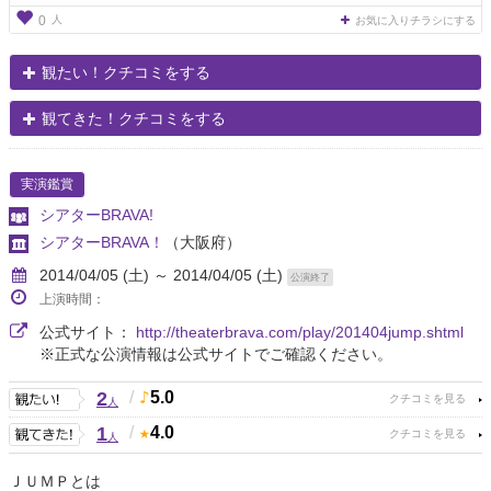
人
0
お気に入りチラシにする
観たい！クチコミをする
観てきた！クチコミをする
実演鑑賞
シアターBRAVA!
シアターBRAVA！
（大阪府）
2014/04/05 (土) ～ 2014/04/05 (土)
公演終了
上演時間：
公式サイト：
http://theaterbrava.com/play/201404jump.shtml
※正式な公演情報は公式サイトでご確認ください。
2
/
5.0
人
1
/
4.0
人
ＪＵＭＰとは