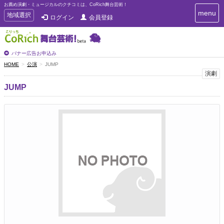
お薦め演劇・ミュージカルのクチコミは、CoRich舞台芸術！
T
menu
T
地域選択
ログイン
会員登録
o
o
g
g
g
g
l
l
バナー広告お申込み
e
e
HOME
公演
JUMP
n
n
演劇
a
a
v
JUMP
i
v
g
i
a
g
t
a
i
t
o
n
i
o
n