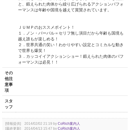
と、鍛えられた肉体から繰り広げられるアクションパフォ
ーマンスは年齢や国境を越えて賞賛されています。
ＪＵＭＰのおススメポイント！
１．ノン・バーバル＝セリフ無し演目だから年齢も国境も
越え誰もが楽しめる！
２．世界共通の笑い！わかりやすい設定とコミカルな動き
で世界も爆笑！
３．カッコイイアクションショー！鍛えられた肉体のパフ
ォーマンスは必見！！
その
他注
意事
項
スタ
ッフ
[情報提供] 2014/02/02 21:19 by
CoRich案内人
[最終更新] 2014/04/13 15:47 by
CoRich案内人