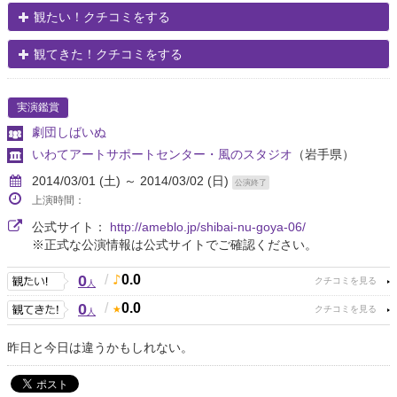
観たい！クチコミをする
観てきた！クチコミをする
実演鑑賞
劇団しばいぬ
いわてアートサポートセンター・風のスタジオ
（岩手県）
2014/03/01 (土) ～ 2014/03/02 (日)
公演終了
上演時間：
公式サイト：
http://ameblo.jp/shibai-nu-goya-06/
※正式な公演情報は公式サイトでご確認ください。
0
/
0.0
人
0
/
0.0
人
昨日と今日は違うかもしれない。