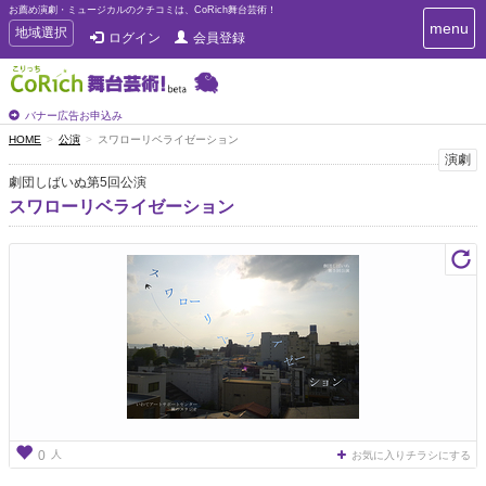
お薦め演劇・ミュージカルのクチコミは、CoRich舞台芸術！
T
menu
T
地域選択
ログイン
会員登録
o
o
g
g
g
g
l
l
バナー広告お申込み
e
e
HOME
公演
スワローリベライゼーション
n
n
演劇
a
a
v
劇団しばいぬ第5回公演
i
v
スワローリベライゼーション
g
i
a
g
t
a
i
t
o
n
i
o
n
人
0
お気に入りチラシにする