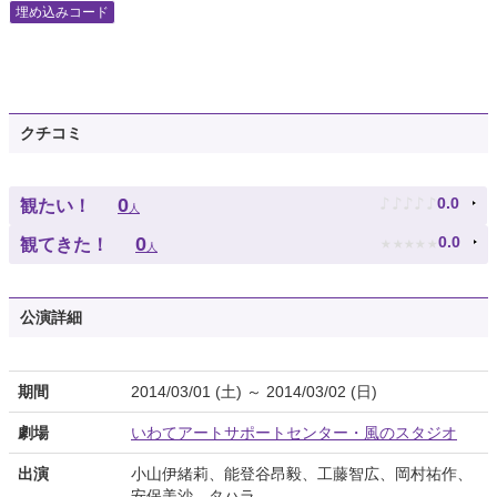
埋め込みコード
クチコミ
♪
♪
♪
♪
♪
0
0.0
観たい！
人
★
★
★
★
★
0
0.0
観てきた！
人
公演詳細
期間
2014/03/01 (土) ～ 2014/03/02 (日)
劇場
いわてアートサポートセンター・風のスタジオ
出演
小山伊緒莉、能登谷昂毅、工藤智広、岡村祐作、
安保美沙、タハラ