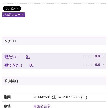
埋め込みコード
クチコミ
♪
♪
♪
♪
♪
0
0.0
観たい！
人
★
★
★
★
★
0
0.0
観てきた！
人
公演詳細
期間
2014/02/01 (土) ～ 2014/02/02 (日)
劇場
青葉公会堂