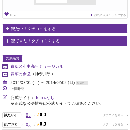
人
0
お気に入りチラシにする
観たい！クチコミをする
観てきた！クチコミをする
実演鑑賞
青葉区小中高生ミュージカル
青葉公会堂
（神奈川県）
2014/02/01 (土) ～ 2014/02/02 (日)
公演終了
上演時間：
公式サイト：
http://なし
※正式な公演情報は公式サイトでご確認ください。
0
/
0.0
人
0
/
0.0
人