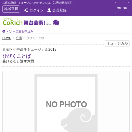
お薦め演劇・ミュージカルのクチコミは、CoRich舞台芸術！
T
menu
T
地域選択
ログイン
会員登録
o
o
g
g
g
g
l
l
バナー広告お申込み
e
e
HOME
公演
ひびくことば
n
n
ミュージカル
a
a
v
青葉区小中高生ミュージカル2013
i
v
ひびくことば
g
i
受ける石と返す意思
a
g
t
a
i
t
o
n
i
o
n