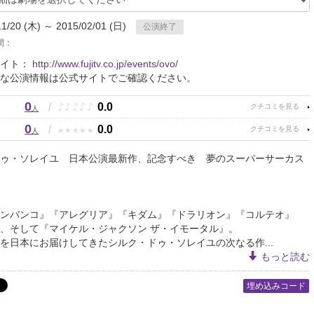
11/20 (木) ～ 2015/02/01 (日)
公演終了
間：
サイト：
http://www.fujitv.co.jp/events/ovo/
な公演情報は公式サイトでご確認ください。
0
♪
♪
♪
♪
♪
/
0.0
人
0
★
★
★
★
★
/
0.0
人
ゥ・ソレイユ 日本公演最新作、記念すべき 夢のスーパーサーカス
ンバンコ』『アレグリア』『キダム』『ドラリオン』『コルテオ』
、そして『マイケル・ジャクソン ザ・イモータル』。
を日本にお届けしてきたシルク・ドゥ・ソレイユの次なる作...
もっと読む
埋め込みコード