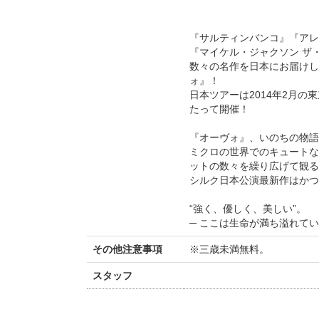
『サルティンバンコ』『アレ
『マイケル・ジャクソン ザ
数々の名作を日本にお届けし
ォ』！
日本ツアーは2014年2月
たって開催！
『オーヴォ』、いのちの物語
ミクロの世界でのキュートな
ットの数々を繰り広げて観る
シルク日本公演最新作はかつ
“強く、優しく、美しい”。
─ ここは生命が満ち溢れてい
その他注意事項
※三歳未満無料。
スタッフ