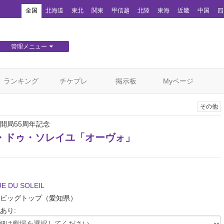
！
全国
北海道
東北
関東
甲信越
北陸
東海
近畿
中国
四
管理メニュー
団体WEBサイト管理
顧客管理
ランキング
チケプレ
掲示板
Myページ
その他
ビ開局55周年記念
・ドゥ・ソレイユ「オーヴォ」
E DU SOLEIL
ビッグトップ
（愛知県）
あり: