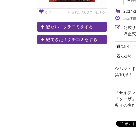
2014/
人
0
お気に入りチラシにする
上演時
観たい！クチコミをする
公式
※正式
観てきた！クチコミをする
シルク・ド
第10弾！
『サルティ
『クーザ』
数々の名作