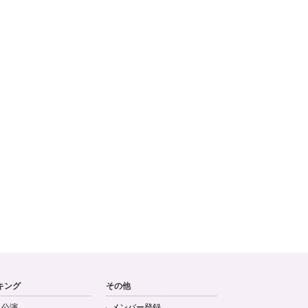
キング
その他
目公演
メンバー登録