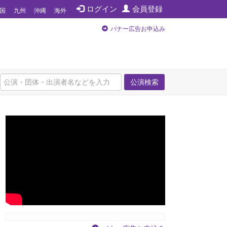
ログイン
会員登録
国
九州
沖縄
海外
バナー広告お申込み
公演検索