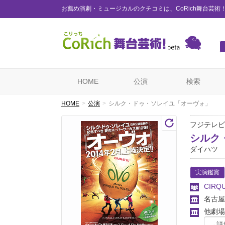
お薦め演劇・ミュージカルのクチコミは、CoRich舞台芸術
HOME
公演
検索
HOME
公演
シルク・ドゥ・ソレイユ「オーヴォ」
フジテレ
シルク
ダイハツ
実演鑑賞
CIRQU
名古屋
他劇場