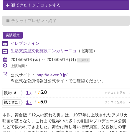
観てきた！クチコミをする
チケットプレゼント終了
実演鑑賞
イレブンナイン
生活支援型文化施設コンカリーニョ
（北海道）
2014/05/16 (金) ～ 2014/05/19 (月)
公演終了
上演時間：
公式サイト：
http://eleven9.jp/
※正式な公演情報は公式サイトでご確認ください。
1
/
5.0
人
1
/
5.0
人
本作、舞台版『12人の怒れる男』は、1957年に上映されたアメリカ
映画が基となり、これまで世界中の多くの劇団やプロデュース公演
などで扱われてきました。舞台は蒸し暑い陪審員室。父親殺しの罪