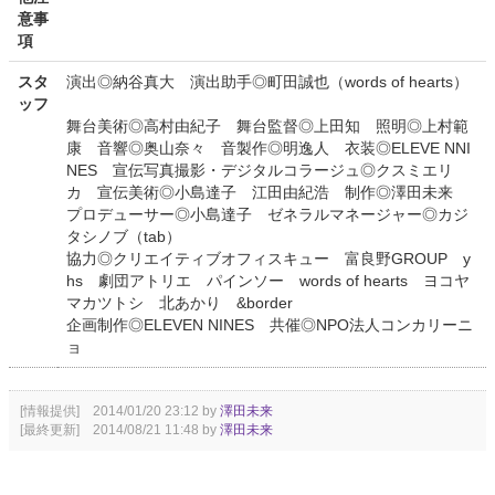
意事
項
スタ
演出◎納谷真大 演出助手◎町田誠也（words of hearts）
ッフ
舞台美術◎高村由紀子 舞台監督◎上田知 照明◎上村範
康 音響◎奥山奈々 音製作◎明逸人 衣装◎ELEVE NNI
NES 宣伝写真撮影・デジタルコラージュ◎クスミエリ
カ 宣伝美術◎小島達子 江田由紀浩 制作◎澤田未来
プロデューサー◎小島達子 ゼネラルマネージャー◎カジ
タシノブ（tab）
協力◎クリエイティブオフィスキュー 富良野GROUP y
hs 劇団アトリエ パインソー words of hearts ヨコヤ
マカツトシ 北あかり &border
企画制作◎ELEVEN NINES 共催◎NPO法人コンカリーニ
ョ
[情報提供] 2014/01/20 23:12 by
澤田未来
[最終更新] 2014/08/21 11:48 by
澤田未来