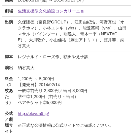
期間
2014/05/16 (金) ～ 2014/05/19 (月)
劇場
生活支援型文化施設コンカリーニョ
出演
久保隆徳（富良野GROUP）、江田由紀浩、河野真也（オ
クラホマ）、小林エレキ（yhs）、能登英輔（yhs）、山田
マサル（パインソー）、明逸人、青木一平（NEXTAG
E）、大川敬介、小山佳祐（劇団アトリエ）、窪井響、納
谷真大
脚本
レジナルド・ローズ作、額田やえ子訳
演出
納谷真大
料金
1,200円 ～ 5,000円
（1
【発売日】2014/02/14
枚あ
一般◎前売り 2,800円／当日 3,000円
た
学生◎1,200円（前売り・当日）
り）
ペアチケット◎5,000円
公式
http://eleven9.jp/
／劇
場サ
※正式な公演情報は公式サイトでご確認ください。
イト