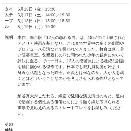
タイ
5月16日（金）19:30
ムテ
5月17日（土）14:00／19:30
ーブ
5月18日（日）13:00／18:30
ル
5月19日（月）19:30
説明
本作、舞台版『12人の怒れる男』は、1957年に上映された
アメリカ映画が基となり、これまで世界中の多くの劇団や
プロデュース公演などで扱われてきました。舞台は蒸し暑
い陪審員室。父親殺しの罪に問われた少年の裁判において
評決に至るまでの一日を、12人の陪審員による壮絶な討論
を軸に描かれる傑作です。日本でも裁判員制度が始まり、
身近な話題となった昨今。正義とは何なのか。人が人を裁
くとはどういうことなのかを考えさせられる作品となって
います。
納谷真大がこだわる、緻密で繊細な演技演出のもと、道内
で活躍する個性ある俳優たちにより熱く繰り広げられる、
重厚で見応えのあるストレートプレイをお楽しみ くださ
い。
その
他注