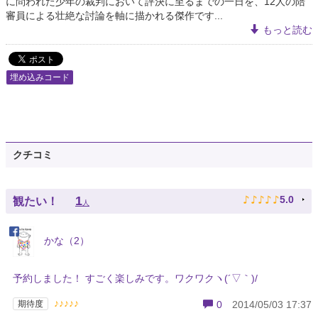
に問われた少年の裁判において評決に至るまでの一日を、12人の陪
審員による壮絶な討論を軸に描かれる傑作です...
もっと読む
埋め込みコード
クチコミ
♪
♪
♪
♪
♪
1
5.0
観たい！
人
かな（2）
予約しました！ すごく楽しみです。ワクワクヽ(´▽｀)/
♪♪♪♪♪
期待度
0
2014/05/03 17:37