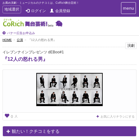
お薦め演劇・ミュージカルのクチコミは、CoRich舞台芸術！
T
menu
T
地域選択
ログイン
会員登録
o
o
g
g
g
g
l
l
バナー広告お申込み
e
e
HOME
公演
『12人の怒れる男』
n
n
演劇
a
a
v
イレブンナインプレゼンツ dEBoo#1
i
v
『12人の怒れる男』
g
i
a
g
t
a
i
t
o
n
i
o
n
人
0
お気に入りチラシにする
観たい！クチコミをする