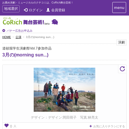
お薦め演劇・ミュージカルのクチコミは、CoRich舞台芸術！
T
menu
T
地域選択
ログイン
会員登録
o
o
g
g
g
g
l
l
バナー広告お申込み
e
e
HOME
公演
3月の(morning sun...)
n
n
演劇
a
a
v
道頓堀学生演劇祭Vol.7参加作品
i
v
3月の(morning sun...)
g
i
a
g
t
a
i
t
o
n
i
o
n
デザイン：デザイン:岡田萌子 写真:林亮太
人
0
お気に入りチラシにする