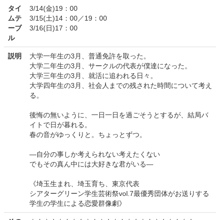
タイ
3/14(金)19：00
ムテ
3/15(土)14：00／19：00
ーブ
3/16(日)17：00
ル
説明
大学一年生の3月、普通免許を取った。
大学二年生の3月、サークルの代表が僕達になった。
大学三年生の3月、就活に追われる日々。
大学四年生の3月、社会人までの残された時間について考え
る。
後悔の無いように、一日一日を過ごそうとするが、結局バ
イトで日が暮れる。
春の音がゆっくりと。ちょっとずつ。
―自分の事しか考えられない考えたくない
でもその真ん中には大好きな君がいる―
《埼玉生まれ、埼玉育ち、東京代表
シアターグリーン学生芸術祭vol.7最優秀団体がお送りする
学生の学生による恋愛群像劇》