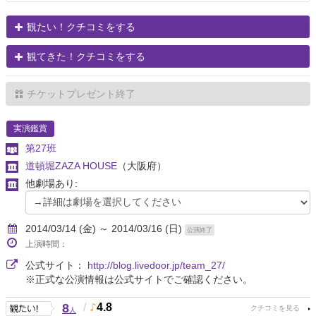
観たい！クチコミをする
観てきた！クチコミをする
チケットプレゼント終了
実演鑑賞
第27班
道頓堀ZAZA HOUSE
（大阪府）
他劇場あり:
2014/03/14 (金) ～ 2014/03/16 (日)
公演終了
上演時間：
公式サイト：
http://blog.livedoor.jp/team_27/
※正式な公演情報は公式サイトでご確認ください。
8
/
4.8
人