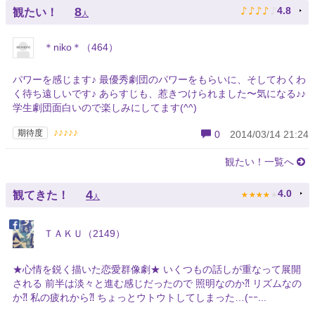
♪
♪
♪
♪
♪
8
4.8
観たい！
人
＊niko＊（464）
パワーを感じます♪ 最優秀劇団のパワーをもらいに、そしてわくわ
く待ち遠しいです♪ あらすじも、惹きつけられました〜気になる♪♪
学生劇団面白いので楽しみにしてます(^^)
♪♪♪♪♪
期待度
0
2014/03/14 21:24
観たい！一覧へ
★
★
★
★
★
4
4.0
観てきた！
人
ＴＡＫＵ（2149）
★心情を鋭く描いた恋愛群像劇★ いくつもの話しが重なって展開
される 前半は淡々と進む感じだったので 照明なのか⁈ リズムなの
か⁈ 私の疲れから⁈ ちょっとウトウトしてしまった…(ｰｰ...