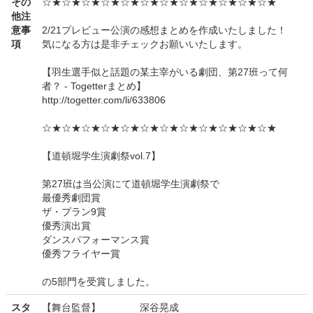
その
☆★☆★☆★☆★☆★☆★☆★☆★☆★☆★☆★☆★
他注
意事
2/21プレビュー公演の感想まとめを作成いたしました！
項
気になる方は是非チェックお願いいたします。
【羽生選手似と話題の某主宰がいる劇団、第27班って何
者？ - Togetterまとめ】
http://togetter.com/li/633806
☆★☆★☆★☆★☆★☆★☆★☆★☆★☆★☆★☆★
【道頓堀学生演劇祭vol.7】
第27班は当公演にて道頓堀学生演劇祭で
最優秀劇団賞
ザ・プラン9賞
優秀演出賞
ダンスパフォーマンス賞
優秀フライヤー賞
の5部門を受賞しました。
スタ
【舞台監督】 深谷晃成