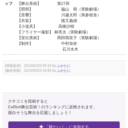
ッフ
【舞台美術】 第27班
【照明】 脇山 萌（実験劇場）
【音響】 川越太郎（第参校舎）
【衣装】 猪又義雄
【小道具】 高橋沙樹
【フライヤー撮影】 林亮太（実験劇場）
【宣伝美術】 岡田萌笑子（実験劇場）
【制作】 中村加奈
石川水木
[情報提供] 2014/01/20 05:10 by
ふかたに
[最終更新] 2015/04/23 19:45 by
ふかたに
クチコミを投稿すると
CoRich舞台芸術！のランキングに反映されます。
面白そうな舞台を応援しましょう！
「観たい！」に追加する