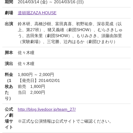
期間
2014/03/14 (金) ～ 2014/03/16 (日)
劇場
道頓堀ZAZA HOUSE
出演
鈴木研、高橋沙樹、富田真喜、初野祐奈、深谷晃成（以
上、第27班）、猪又義雄（劇団SHOW）、むらさきしゅ
う、吉田朱里（劇団SHOW）、もりみさき、須藤由加里
（実験劇場）、三宅勝、辻内はるか（劇団ひまわり）
脚本
佐々木瞳
演出
佐々木瞳
料金
1,800円 ～ 2,000円
（1
【発売日】2014/02/01
枚あ
前売 1,800円
た
当日 2,000円
り）
公式
http://blog.livedoor.jp/team_27/
／劇
場サ
※正式な公演情報は公式サイトでご確認ください。
イト