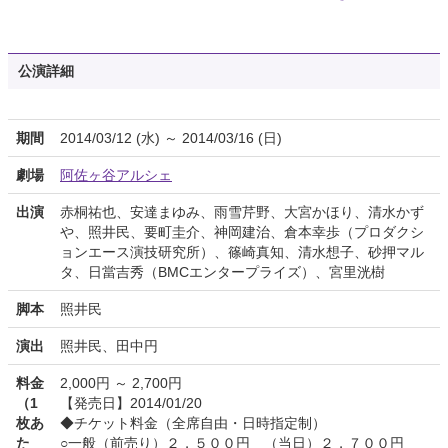
公演詳細
期間
2014/03/12 (水) ～ 2014/03/16 (日)
劇場
阿佐ヶ谷アルシェ
出演
赤桐祐也、安達まゆみ、雨雪芹野、大宮かほり、清水かず
や、照井民、要町圭介、神岡建治、倉本幸歩（プロダクシ
ョンエース演技研究所）、篠崎真知、清水想子、砂押マル
タ、日當吉秀（BMCエンタープライズ）、宮里洸樹
脚本
照井民
演出
照井民、田中円
料金
2,000円 ～ 2,700円
（1
【発売日】2014/01/20
枚あ
◆チケット料金（全席自由・日時指定制）
た
○一般（前売り）２，５００円 （当日）２，７００円