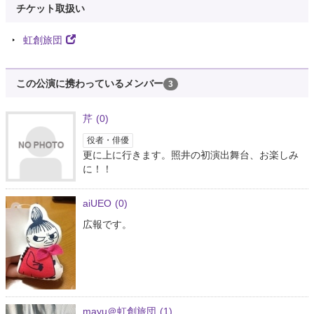
チケット取扱い
虹創旅団
この公演に携わっているメンバー
3
芹
(0)
役者・俳優
更に上に行きます。照井の初演出舞台、お楽しみ
に！！
aiUEO
(0)
広報です。
mayu＠虹創旅団
(1)