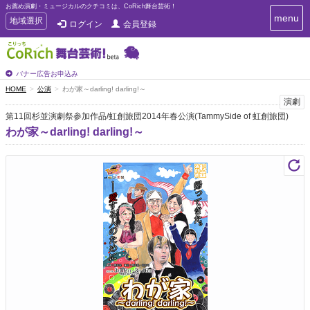
お薦め演劇・ミュージカルのクチコミは、CoRich舞台芸術！
T
menu
T
地域選択
ログイン
会員登録
o
o
g
g
g
g
l
l
バナー広告お申込み
e
e
HOME
公演
わが家～darling! darling!～
n
n
演劇
a
a
v
第11回杉並演劇祭参加作品/虹創旅団2014年春公演(TammySide of 虹創旅団)
i
v
わが家～darling! darling!～
g
i
a
g
t
a
i
t
o
n
i
o
n