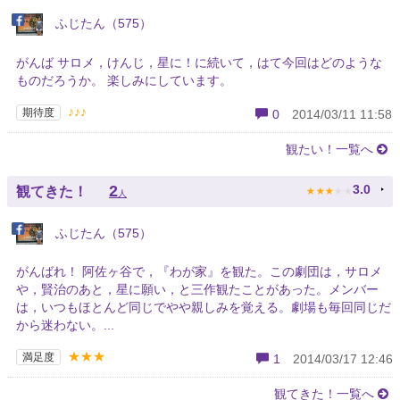
ふじたん（575）
がんば サロメ，けんじ，星に！に続いて，はて今回はどのような
ものだろうか。 楽しみにしています。
♪♪♪
期待度
0
2014/03/11 11:58
観たい！一覧へ
★
★
★
★
★
2
3.0
観てきた！
人
ふじたん（575）
がんばれ！ 阿佐ヶ谷で，『わが家』を観た。この劇団は，サロメ
や，賢治のあと，星に願い，と三作観たことがあった。メンバー
は，いつもほとんど同じでやや親しみを覚える。劇場も毎回同じだ
から迷わない。...
★★★
満足度
1
2014/03/17 12:46
観てきた！一覧へ