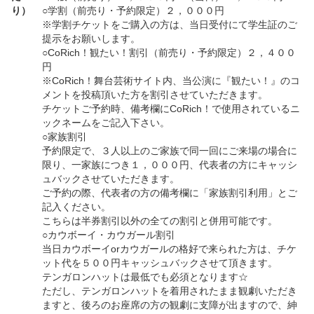
り）
○学割（前売り・予約限定）２，０００円
※学割チケットをご購入の方は、当日受付にて学生証のご
提示をお願いします。
○CoRich！観たい！割引（前売り・予約限定）２，４００
円
※CoRich！舞台芸術サイト内、当公演に『観たい！』のコ
メントを投稿頂いた方を割引させていただきます。
チケットご予約時、備考欄にCoRich！で使用されているニ
ックネームをご記入下さい。
○家族割引
予約限定で、３人以上のご家族で同一回にご来場の場合に
限り、一家族につき１，０００円、代表者の方にキャッシ
ュバックさせていただきます。
ご予約の際、代表者の方の備考欄に「家族割引利用」とご
記入ください。
こちらは半券割引以外の全ての割引と併用可能です。
○カウボーイ・カウガール割引
当日カウボーイorカウガールの格好で来られた方は、チケ
ット代を５００円キャッシュバックさせて頂きます。
テンガロンハットは最低でも必須となります☆
ただし、テンガロンハットを着用されたまま観劇いただき
ますと、後ろのお座席の方の観劇に支障が出ますので、紳