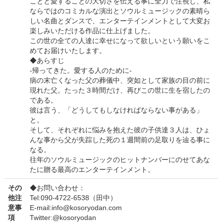
ことと愛することの大切さを伝える事に全力で注視し、私
ならではのコミカルな演出とソウルミュージックの素晴ら
しい名曲とダンスで、エンターテインメントとして大変お
楽しみいただける作品に仕上げました。
この世の全ての人達に幸せになって欲しいという願いをこ
めてお届けいたします。
◆あらすじ
-帰ってきた。愛する人のために-
病の末亡くなった父の葬儀中、突如として家族の目の前に
現れた父。たった３時間だけ、再びこの世に生を宿したの
である。
彼は言う、「どうしてもしなければならない事がある」
と。
そして、それぞれに悩みを抱えた彼の子供達３人は、ひょ
んな事から父が失踪した死の１週間前の足取りを辿る事に
なる。
往年のソウルミュージックのヒットナンバーにのせてあな
たに贈る最高のエンターテインメント。
その
◆お問い合わせ：
他注
Tel:090-4722-6538（田中）
意事
E-mail:info@kosoryodan.com
項
Twitter:@kosoryodan