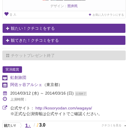
デザイン：
照井民
人
0
お気に入りチラシにする
観たい！クチコミをする
観てきた！クチコミをする
チケットプレゼント終了
実演鑑賞
虹創旅団
阿佐ヶ谷アルシェ
（東京都）
2014/03/12 (水) ～ 2014/03/16 (日)
公演終了
上演時間：
公式サイト：
http://kosoryodan.com/wagaya/
※正式な公演情報は公式サイトでご確認ください。
1
/
3.0
人