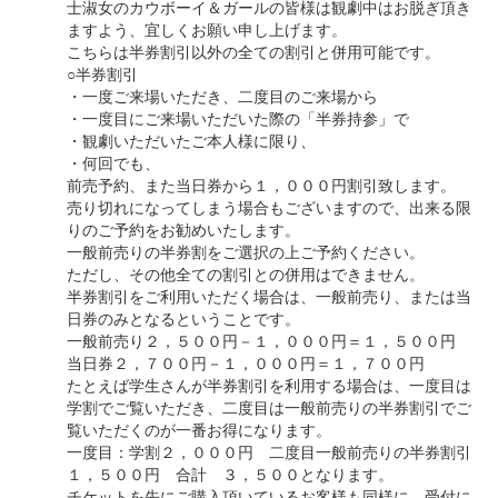
士淑女のカウボーイ＆ガールの皆様は観劇中はお脱ぎ頂き
ますよう、宜しくお願い申し上げます。
こちらは半券割引以外の全ての割引と併用可能です。
○半券割引
・一度ご来場いただき、二度目のご来場から
・一度目にご来場いただいた際の「半券持参」で
・観劇いただいたご本人様に限り、
・何回でも、
前売予約、また当日券から１，０００円割引致します。
売り切れになってしまう場合もございますので、出来る限
りのご予約をお勧めいたします。
一般前売りの半券割をご選択の上ご予約ください。
ただし、その他全ての割引との併用はできません。
半券割引をご利用いただく場合は、一般前売り、または当
日券のみとなるということです。
一般前売り２，５００円－１，０００円＝１，５００円
当日券２，７００円－１，０００円＝１，７００円
たとえば学生さんが半券割引を利用する場合は、一度目は
学割でご覧いただき、二度目は一般前売りの半券割引でご
覧いただくのが一番お得になります。
一度目：学割２，０００円 二度目一般前売りの半券割引
１，５００円 合計 ３，５００となります。
チケットを先にご購入頂いているお客様も同様に、受付に