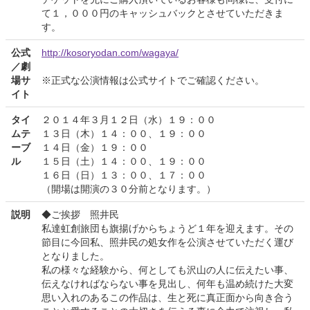
て１，０００円のキャッシュバックとさせていただきま
す。
公式
http://kosoryodan.com/wagaya/
／劇
場サ
※正式な公演情報は公式サイトでご確認ください。
イト
タイ
２０１４年３月１２日（水）１９：００
ムテ
１３日（木）１４：００、１９：００
ーブ
１４日（金）１９：００
ル
１５日（土）１４：００、１９：００
１６日（日）１３：００、１７：００
（開場は開演の３０分前となります。）
説明
◆ご挨拶 照井民
私達虹創旅団も旗揚げからちょうど１年を迎えます。その
節目に今回私、照井民の処女作を公演させていただく運び
となりました。
私の様々な経験から、何としても沢山の人に伝えたい事、
伝えなければならない事を見出し、何年も温め続けた大変
思い入れのあるこの作品は、生と死に真正面から向き合う