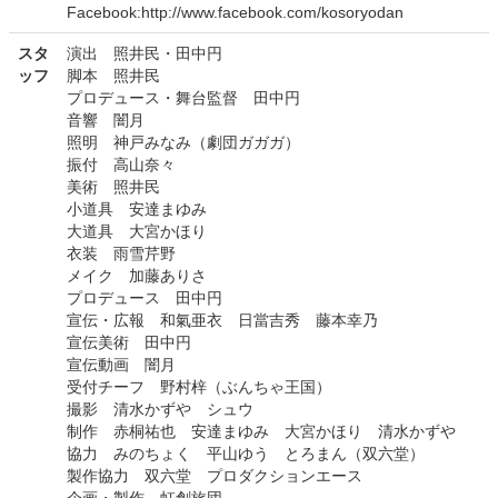
Facebook:http://www.facebook.com/kosoryodan
スタ
演出 照井民・田中円
ッフ
脚本 照井民
プロデュース・舞台監督 田中円
音響 闇月
照明 神戸みなみ（劇団ガガガ）
振付 高山奈々
美術 照井民
小道具 安達まゆみ
大道具 大宮かほり
衣装 雨雪芹野
メイク 加藤ありさ
プロデュース 田中円
宣伝・広報 和氣亜衣 日當吉秀 藤本幸乃
宣伝美術 田中円
宣伝動画 闇月
受付チーフ 野村梓（ぶんちゃ王国）
撮影 清水かずや シュウ
制作 赤桐祐也 安達まゆみ 大宮かほり 清水かずや
協力 みのちょく 平山ゆう とろまん（双六堂）
製作協力 双六堂 プロダクションエース
企画・製作 虹創旅団