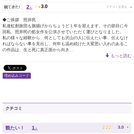
2
/
3.0
人
◆ご挨拶 照井民
私達虹創旅団も旗揚げからちょうど１年を迎えます。その節目に今
回私、照井民の処女作を公演させていただく運びとなりました。
私の様々な経験から、何としても沢山の人に伝えたい事、伝えなけ
ればならない事を見出し、何年も温め続けた大変思い入れのあるこ
の作品は、生と死に真正面から向き...
もっと読む
埋め込みコード
クチコミ
♪
♪
♪
♪
♪
1
3.0
観たい！
人