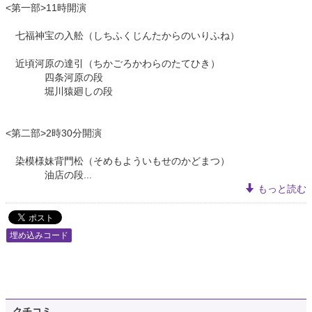
<第一部>11時開演
七福神宝の入舩（しちふくじんたからのいりふね）
近頃河原の達引（ちかごろかわらのたてひき）
四条河原の段
堀川猿廻しの段
<第二部>2時30分開演
染模様妹背門松（そめもよういもせのかどまつ）
油店の段...
もっと読む
埋め込みコード
クチコミ