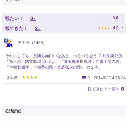
♪
♪
♪
♪
♪
0
0.0
観たい！
人
★
★
★
★
★
2
4.0
観てきた！
人
アキラ（1499）
それにしても、文楽も面白いなあと、つくづく思う ２月文楽公演
「第三部」国立劇場 演目は、 『御所桜堀川夜討：弁慶上使の段』
『本朝廿四孝：十種香の段／奥庭狐火の段』 の２本。
★★★★
満足度
0
2014/02/14 18:24
観てきた！一覧へ
公演詳細