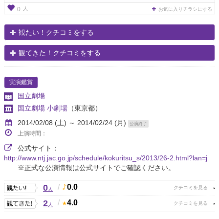
人
0
お気に入りチラシにする
観たい！クチコミをする
観てきた！クチコミをする
実演鑑賞
国立劇場
国立劇場 小劇場
（東京都）
2014/02/08 (土) ～ 2014/02/24 (月)
公演終了
上演時間：
公式サイト：
http://www.ntj.jac.go.jp/schedule/kokuritsu_s/2013/26-2.html?lan=j
※正式な公演情報は公式サイトでご確認ください。
0
/
0.0
人
2
/
4.0
人