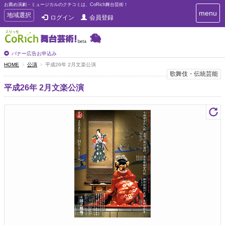
お薦め演劇・ミュージカルのクチコミは、CoRich舞台芸術！
T
menu
T
地域選択
ログイン
会員登録
o
o
g
g
g
g
l
l
バナー広告お申込み
e
e
HOME
公演
平成26年 2月文楽公演
n
n
歌舞伎・伝統芸能
a
a
v
平成26年 2月文楽公演
i
v
g
i
a
g
t
a
i
t
o
n
i
o
n