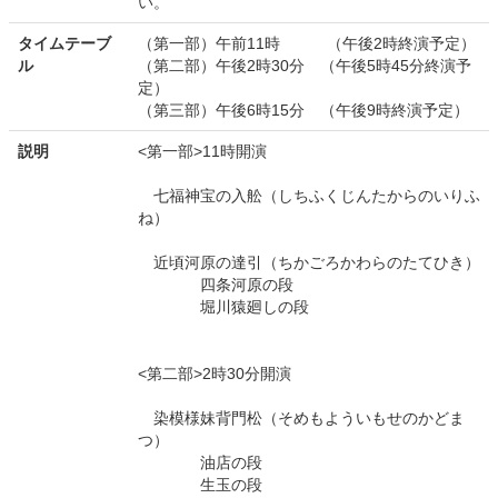
い。
タイムテーブ
（第一部）午前11時 （午後2時終演予定）
ル
（第二部）午後2時30分 （午後5時45分終演予
定）
（第三部）午後6時15分 （午後9時終演予定）
説明
<第一部>11時開演
七福神宝の入舩（しちふくじんたからのいりふ
ね）
近頃河原の達引（ちかごろかわらのたてひき）
四条河原の段
堀川猿廻しの段
<第二部>2時30分開演
染模様妹背門松（そめもよういもせのかどま
つ）
油店の段
生玉の段