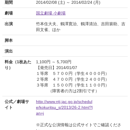
期間
2014/02/08 (土) ～ 2014/02/24 (月)
劇場
国立劇場 小劇場
出演
竹本住大夫、鶴澤寛治、鶴澤清治、吉田簑助、吉
田文雀、ほか
脚本
演出
料金（1枚あた
1,100円 ～ 5,700円
り）
【発売日】2014/01/07
１等席 ５７００円（学生４０００円）
２等席 ４７００円（学生２４００円）
３等席 １５００円（学生１１００円）
（障害者の方は2割引です）
公式／劇場サ
http://www.ntj.jac.go.jp/schedul
イト
e/kokuritsu_s/2013/26-2.html?l
an=j
※正式な公演情報は公式サイトでご確認くださ