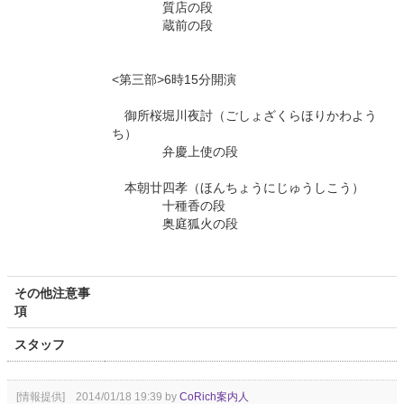
質店の段
蔵前の段
<第三部>6時15分開演
御所桜堀川夜討（ごしょざくらほりかわよう
ち）
弁慶上使の段
本朝廿四孝（ほんちょうにじゅうしこう）
十種香の段
奥庭狐火の段
その他注意事
項
スタッフ
[情報提供] 2014/01/18 19:39 by
CoRich案内人