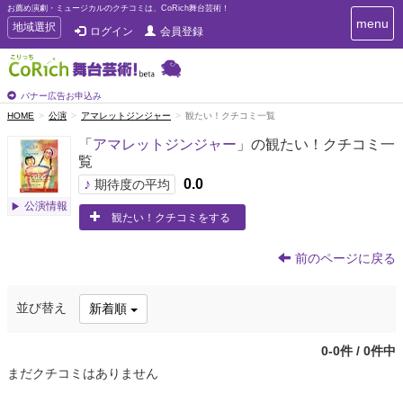
お薦め演劇・ミュージカルのクチコミは、CoRich舞台芸術！
T
menu
T
地域選択
ログイン
会員登録
o
o
g
g
g
g
l
l
バナー広告お申込み
e
e
HOME
公演
アマレットジンジャー
観たい！クチコミ一覧
n
n
a
「
アマレットジンジャー
」の観たい！クチコミ一
a
v
覧
i
v
g
♪
0.0
i
期待度の平均
a
g
公演情報
t
観たい！クチコミをする
a
i
t
o
n
i
前のページに戻る
o
n
並び替え
新着順
0-0件 / 0件中
まだクチコミはありません