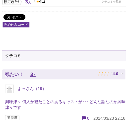
3
/
4.3
人
埋め込みコード
クチコミ
♪
♪
♪
♪
♪
3
4.0
観たい！
人
よっさん（19）
興味津々 何人か観たことのあるキャストが･･･ どんな話なのか興味
津々です
期待度
0
2014/03/23 22:18