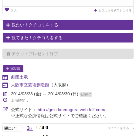
人
0
お気に入りチラシにする
観たい！クチコミをする
観てきた！クチコミをする
チケットプレゼント終了
実演鑑賞
劇団土竜
大阪市立芸術創造館
（大阪府）
2014/03/28 (金) ～ 2014/03/30 (日)
公演終了
上演時間：
公式サイト：
http://gekidanmogura.web.fc2.com/
※正式な公演情報は公式サイトでご確認ください。
3
/
4.0
人