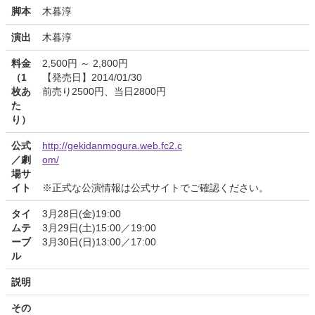
脚本
木暮淳
演出
木暮淳
料金
2,500円 ～ 2,800円
（1
【発売日】2014/01/30
枚あ
前売り2500円、当日2800円
た
り）
公式
http://gekidanmogura.web.fc2.c
／劇
om/
場サ
イト
※正式な公演情報は公式サイトでご確認ください。
タイ
3月28日(金)19:00
ムテ
3月29日(土)15:00／19:00
ーブ
3月30日(日)13:00／17:00
ル
説明
その