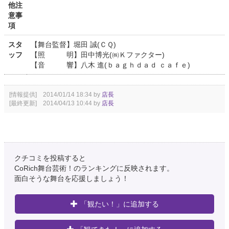
他注
意事
項
スタ
【舞台監督】堀田 誠(ＣＱ)
ッフ
【照 明】田中博光(㈱Ｋファクター)
【音 響】八木 進(ｂａｇｈｄａｄ ｃａｆｅ)
[情報提供] 2014/01/14 18:34 by
店長
[最終更新] 2014/04/13 10:44 by
店長
クチコミを投稿すると
CoRich舞台芸術！のランキングに反映されます。
面白そうな舞台を応援しましょう！
「観たい！」に追加する