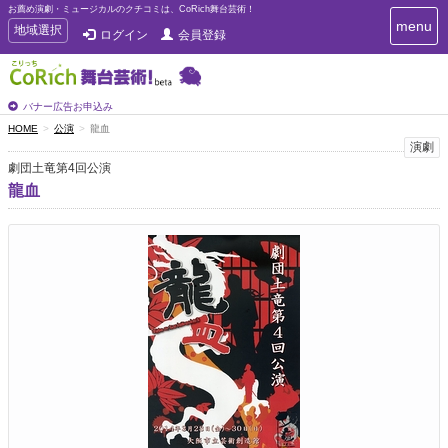
お薦め演劇・ミュージカルのクチコミは、CoRich舞台芸術！
T
menu
T
地域選択
ログイン
会員登録
o
o
g
g
g
g
l
l
バナー広告お申込み
e
e
HOME
公演
龍血
n
n
演劇
a
a
v
劇団土竜第4回公演
i
v
龍血
g
i
a
g
t
a
i
t
o
n
i
o
n