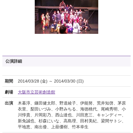
公演詳細
期間
2014/03/28 (金) ～ 2014/03/30 (日)
劇場
大阪市立芸術創造館
出演
木暮淳、鎌田健太郎、野道綾子、伊能努、荒井知啓、茅原
衣里、梨田いづみ、小野みちる、海徳桃代、尾崎秀明、小
川惇貴、片岡彩乃、西山達也、川田恵三、キャンディー、
新免誠也、杉森にいな、高島理、田村美紀、梁間サトシ、
平地恵、南出倭、上蔀優樹、竹本幸生