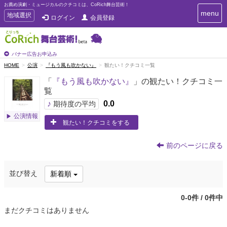
お薦め演劇・ミュージカルのクチコミは、CoRich舞台芸術！
T
menu
T
地域選択
ログイン
会員登録
o
o
g
g
g
g
l
l
バナー広告お申込み
e
e
HOME
公演
『もう風も吹かない』
観たい！クチコミ一覧
n
n
a
「
『もう風も吹かない』
」の観たい！クチコミ一
a
v
覧
i
v
g
♪
0.0
i
期待度の平均
a
g
公演情報
t
観たい！クチコミをする
a
i
t
o
n
i
前のページに戻る
o
n
並び替え
新着順
0-0件 / 0件中
まだクチコミはありません