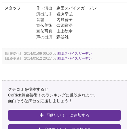
スタッフ
作・演出 劇団スパイスガーデン
演出助手 岩渕幸弘
音響 内野智子
宣伝美術 奈須隆浩
宣伝写真 山上徳幸
声の出演 森谷雄
[情報提供] 2014/01/09 00:50 by
劇団スパイスガーデン
[最終更新] 2014/03/12 20:27 by
劇団スパイスガーデン
クチコミを投稿すると
CoRich舞台芸術！のランキングに反映されます。
面白そうな舞台を応援しましょう！
「観たい！」に追加する