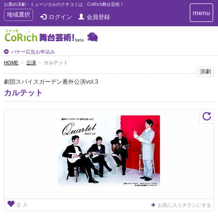
お薦め演劇・ミュージカルのクチコミは、CoRich舞台芸術！
T
menu
T
地域選択
ログイン
会員登録
o
o
g
g
g
g
l
l
バナー広告お申込み
e
e
HOME
公演
カルテット
n
n
演劇
a
a
v
劇団スパイスガーデン番外公演vol.3
i
v
カルテット
g
i
a
g
t
a
i
t
o
n
i
o
n
人
0
お気に入りチラシにする