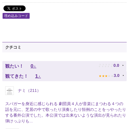
埋め込みコード
クチコミ
♪
♪
♪
♪
♪
0
0.0
観たい！
人
★
★
★
★
★
1
3.0
観てきた！
人
ナミ（211）
スパガーを身近に感じられる 劇団員４人が音楽にまつわる４つの
話を元に、芝居の中で歌ったり演奏したり恒例のことをっやったり
する番外公演でした。本公演では出来ないような演出が見られたり
弾けっぷりも...