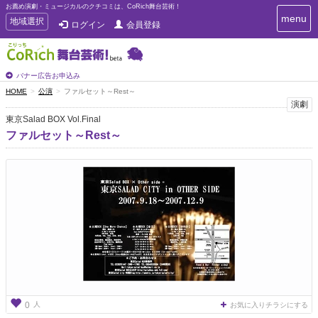
お薦め演劇・ミュージカルのクチコミは、CoRich舞台芸術！
T
menu
T
地域選択
ログイン
会員登録
o
o
g
g
g
g
l
l
バナー広告お申込み
e
e
HOME
公演
ファルセット～Rest～
n
n
演劇
a
a
v
東京Salad BOX Vol.Final
i
v
ファルセット～Rest～
g
i
a
g
t
a
i
t
o
n
i
o
n
人
0
お気に入りチラシにする