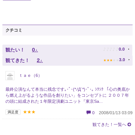
クチコミ
♪
♪
♪
♪
♪
0
0.0
観たい！
人
★
★
★
★
★
2
3.0
観てきた！
人
ｔａｅ（6）
最終公演なんて本当に残念です｡･ﾟ･(*ﾉД`*)･ﾟ･｡ ｼｸｼｸ 「心の奥底か
ら燃え上がるような作品を創りたい」をコンセプトに ２００７年
の頭に結成された１年限定演劇ユニット『東京Sa...
★★★
満足度
0
2008/01/13 03:09
観てきた！一覧へ