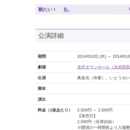
♪
♪
♪
♪
♪
0
観たい！
人
公演詳細
期間
2014/01/02 (木) ～ 2014/01/
劇場
北沢タウンホール（北沢区民
出演
奥泉光（作家）、いとうせい
脚本
演出
料金（1枚あたり）
2,500円 ～ 2,500円
【発売日】
2,500円（全席自由）
※開演の一時間前より入場整