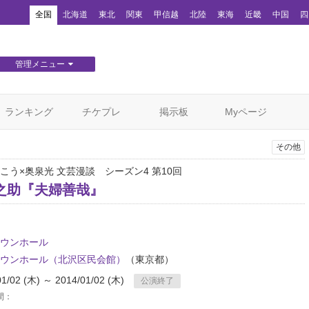
！
全国
北海道
東北
関東
甲信越
北陸
東海
近畿
中国
四
管理メニュー
団体WEBサイト管理
顧客管理
ランキング
チケプレ
掲示板
Myページ
その他
こう×奥泉光 文芸漫談 シーズン4 第10回
之助『夫婦善哉』
ウンホール
ウンホール（北沢区民会館）
（東京都）
01/02 (木) ～ 2014/01/02 (木)
公演終了
間：