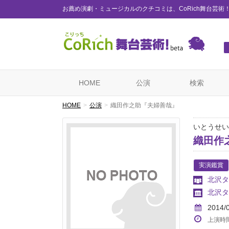
お薦め演劇・ミュージカルのクチコミは、CoRich舞台芸術
HOME
公演
検索
HOME
公演
織田作之助『夫婦善哉』
いとうせい
織田作
実演鑑賞
北沢タ
北沢タ
2014/
上演時