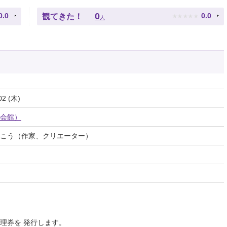
★
★
★
★
★
0
0.0
0.0
観てきた！
人
02 (木)
会館）
こう（作家、クリエーター）
理券を 発行します。