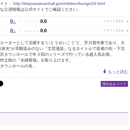
サイト：
http://kitazawatownhall.jp/exhibition/bungei24.html
な公演情報は公式サイトでご確認ください。
0
♪
♪
♪
♪
♪
/
0.0
人
0
★
★
★
★
★
/
0.0
人
エーターとして活躍する“いとうせいこう”と、芥川賞作家であり、大
奥泉光”が耳馴染みのない『文芸漫談』なるタイトルで若者の街・下北
沢タウンホールで年３回のシリーズで行っている超人気企画。
作之助の『夫婦善哉』を取り上げます。
タウンホールの名...
もっと読む
埋め込みコード