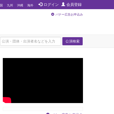
ログイン
会員登録
国
九州
沖縄
海外
バナー広告お申込み
公演検索