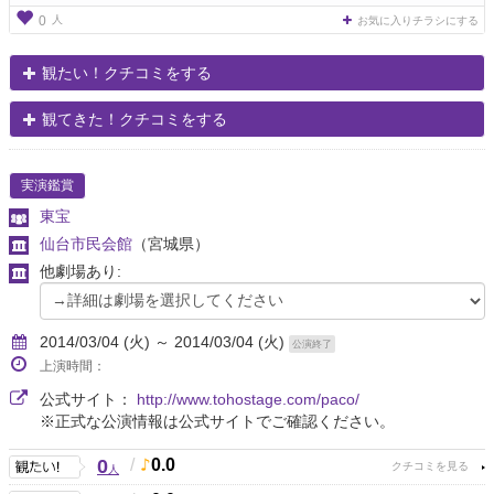
人
0
お気に入りチラシにする
観たい！クチコミをする
観てきた！クチコミをする
実演鑑賞
東宝
仙台市民会館
（宮城県）
他劇場あり:
2014/03/04 (火) ～ 2014/03/04 (火)
公演終了
上演時間：
公式サイト：
http://www.tohostage.com/paco/
※正式な公演情報は公式サイトでご確認ください。
0
/
0.0
人