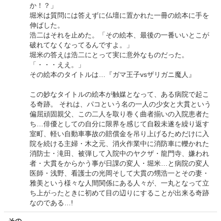
か！？」
堀米は質問には答えずに仏壇に置かれた一冊の絵本に手を
伸ばした。
浩二はそれを止めた。「その絵本、最後の一番いいとこが
破れてなくなってるんですよ。」
堀米の答えは浩二にとって実に意外なものだった。
「・・・ええ。」
その絵本のタイトルは…『ガマ王子vsザリガニ魔人』
この妙なタイトルの絵本が触媒となって、ある病院で起こ
る奇跡。 それは、パコという名の一人の少女と大貫という
偏屈頑固親父、この二人を取り巻く曲者揃いの入院患者た
ち…俳優としての自分に限界を感じて自殺未遂を繰り返す
室町、軽い自動車事故の賠償金を吊り上げるためだけに入
院を続ける主婦・木之元、消火作業中に消防車に轢かれた
消防士・滝田、被弾して入院中のヤクザ・龍門寺、嫌われ
者・大貫をからかう事が日課の変人・堀米…と病院の変人
医師・浅野、看護士の光岡そして大貫の甥浩一とその妻・
雅美という様々な人間関係にある人々が、一丸となって立
ち上がったときに初めて目の辺りにすることが出来る奇跡
なのである…!