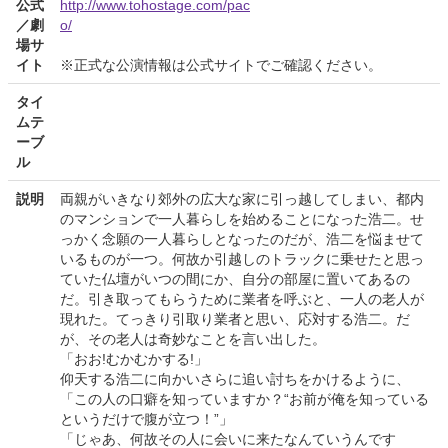
公式
http://www.tohostage.com/pac
／劇
o/
場サ
イト
※正式な公演情報は公式サイトでご確認ください。
タイ
ムテ
ーブ
ル
説明
両親がいきなり郊外の広大な家に引っ越してしまい、都内
のマンションで一人暮らしを始めることになった浩二。せ
っかく念願の一人暮らしとなったのだが、浩二を悩ませて
いるものが一つ。何故か引越しのトラックに乗せたと思っ
ていた仏壇がいつの間にか、自分の部屋に置いてあるの
だ。引き取ってもらうために業者を呼ぶと、一人の老人が
現れた。てっきり引取り業者と思い、応対する浩二。だ
が、その老人は奇妙なことを言い出した。
「おお!むかむかする!」
仰天する浩二に向かいさらに追い討ちをかけるように、
「この人の口癖を知っていますか？“お前が俺を知っている
というだけで腹が立つ！”」
「じゃあ、何故その人に会いに来たなんていうんです