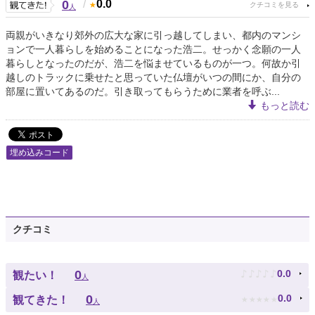
0
/
0.0
人
両親がいきなり郊外の広大な家に引っ越してしまい、都内のマンシ
ョンで一人暮らしを始めることになった浩二。せっかく念願の一人
暮らしとなったのだが、浩二を悩ませているものが一つ。何故か引
越しのトラックに乗せたと思っていた仏壇がいつの間にか、自分の
部屋に置いてあるのだ。引き取ってもらうために業者を呼ぶ...
もっと読む
埋め込みコード
クチコミ
♪
♪
♪
♪
♪
0
0.0
観たい！
人
★
★
★
★
★
0
0.0
観てきた！
人