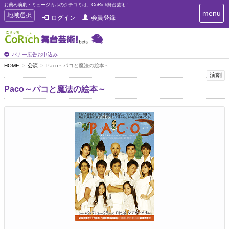
お薦め演劇・ミュージカルのクチコミは、CoRich舞台芸術！
T
menu
T
地域選択
ログイン
会員登録
o
o
g
g
g
g
l
l
バナー広告お申込み
e
e
HOME
公演
Paco～パコと魔法の絵本～
n
n
演劇
a
a
v
Paco～パコと魔法の絵本～
i
v
g
i
a
g
t
a
i
t
o
n
i
o
n