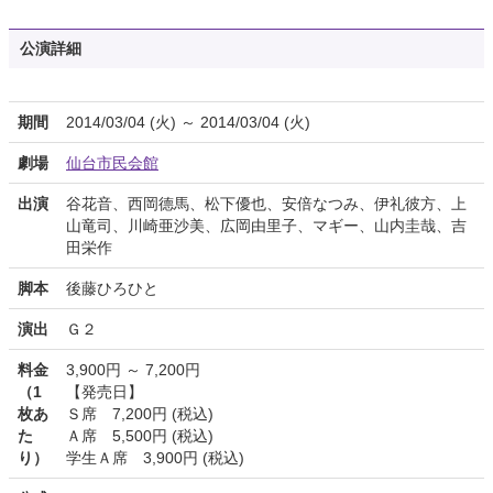
公演詳細
期間
2014/03/04 (火) ～ 2014/03/04 (火)
劇場
仙台市民会館
出演
谷花音、西岡德馬、松下優也、安倍なつみ、伊礼彼方、上
山竜司、川崎亜沙美、広岡由里子、マギー、山内圭哉、吉
田栄作
脚本
後藤ひろひと
演出
Ｇ２
料金
3,900円 ～ 7,200円
（1
【発売日】
枚あ
Ｓ席 7,200円 (税込)
た
Ａ席 5,500円 (税込)
り）
学生Ａ席 3,900円 (税込)