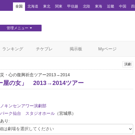
！
全国
北海道
東北
関東
甲信越
北陸
東海
近畿
中国
四
管理メニュー
団体WEBサイト管理
顧客管理
ランキング
チケプレ
掲示板
Myページ
演劇
災・心の復興祈念ツアー2013→2014
屋の女」 2013→2014ツアー
ノキンセンアワー演劇部
パーク仙台 スタジオホール
（宮城県）
あり: