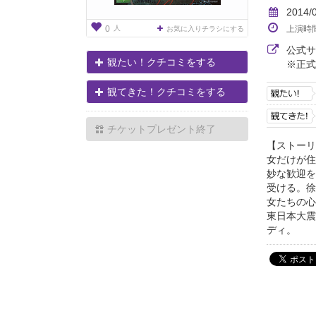
2014/
人
上演時
0
お気に入りチラシにする
公式
観たい！クチコミをする
※正式
観てきた！クチコミをする
チケットプレゼント終了
【ストーリ
女だけが住
妙な歓迎を
受ける。 
女たちの心
東日本大震
ディ。