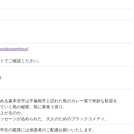
ronokinsenhour/
イトでご確認ください。
0
勤める森本浩平は不倫相手と訪れた島のカレー屋で奇妙な歓迎を
っていく島の秘密。島に巣食う祟り。
は上がるのか。
ッセージが込められた、 大人のためのブラックコメディ。
学生の鑑賞には保護者のご配慮お願いいたします。