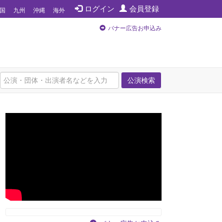
ログイン
会員登録
国
九州
沖縄
海外
バナー広告お申込み
公演検索