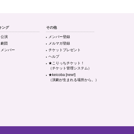
キング
その他
目公演
メンバー登録
目劇団
メルマガ登録
目メンバー
チケットプレゼント
ヘルプ
★こりっちチケット！
（チケット管理システム）
★keicoba [new!]
（演劇が生まれる場所から。）