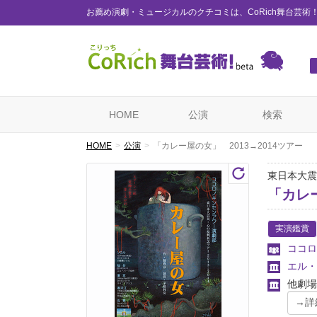
お薦め演劇・ミュージカルのクチコミは、CoRich舞台芸術
HOME
公演
検索
HOME
公演
「カレー屋の女」 2013→2014ツアー
東日本大震
「カレー
実演鑑賞
ココロ
エル・
他劇場