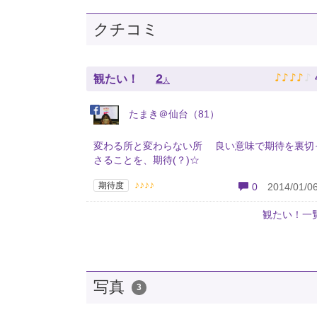
クチコミ
♪
♪
♪
♪
♪
2
観たい！
人
たまき＠仙台（81）
変わる所と変わらない所 良い意味で期待を裏切
さることを、期待(？)☆
♪♪♪♪
期待度
0
2014/01/06
観たい！一
写真
3