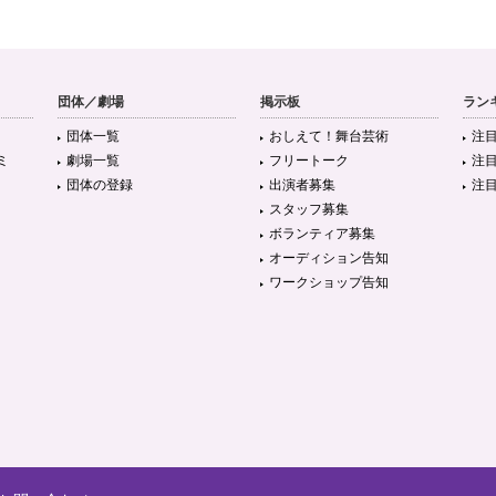
団体／劇場
掲示板
ラン
団体一覧
おしえて！舞台芸術
注
ミ
劇場一覧
フリートーク
注
団体の登録
出演者募集
注
スタッフ募集
ボランティア募集
オーディション告知
ワークショップ告知