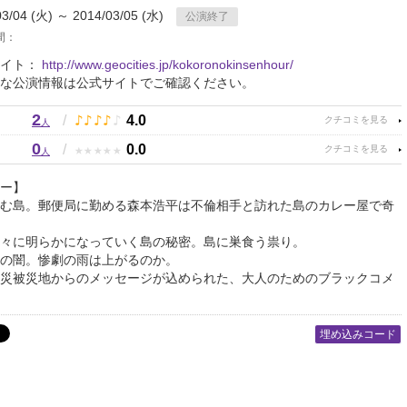
03/04 (火) ～ 2014/03/05 (水)
公演終了
間：
サイト：
http://www.geocities.jp/kokoronokinsenhour/
な公演情報は公式サイトでご確認ください。
2
♪
♪
♪
♪
♪
/
4.0
人
0
★
★
★
★
★
/
0.0
人
ー】
む島。 郵便局に勤める森本浩平は不倫相手と訪れた島のカレー屋で奇
徐々に明らかになっていく島の秘密。島に巣食う祟り。
の闇。 惨劇の雨は上がるのか。
災被災地からのメッセージが込められた、 大人のためのブラックコメ
埋め込みコード