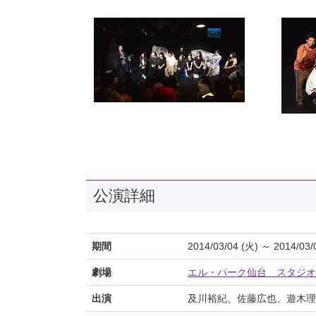
公演詳細
期間
2014/03/04 (火) ～ 2014/03/
劇場
エル・パーク仙台 スタジオ
出演
及川裕紀、佐藤広也、遊木理