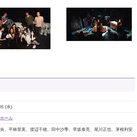
05 (水)
ホール
央、平林里美、渡辺千穂、田中沙季、早坂泰亮、尾川正也、茅根利安