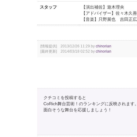
スタッフ
【演出補佐】遊木理央
【アドバイザー】佐々木久善
【音楽】只野展也 吉田正広
[情報提供] 2013/12/26 11:29 by
chinorian
[最終更新] 2014/03/18 02:52 by
chinorian
クチコミを投稿すると
CoRich舞台芸術！のランキングに反映されます
面白そうな舞台を応援しましょう！