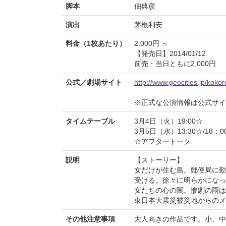
脚本
佃典彦
演出
茅根利安
料金（1枚あたり）
2,000円 ～
【発売日】2014/01/12
前売・当日ともに2,000円
公式／劇場サイト
http://www.geocities.jp/koko
※正式な公演情報は公式サ
タイムテーブル
3月4日（火）19:00☆
3月5日（水）13:30☆/18：0
☆アフタートーク
説明
【ストーリー】
女だけが住む島。 郵便局に
受ける。 徐々に明らかにな
女たちの心の闇。 惨劇の雨
東日本大震災被災地からのメ
その他注意事項
大人向きの作品です。小、中