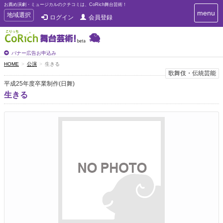
お薦め演劇・ミュージカルのクチコミは、CoRich舞台芸術！
T
menu
T
地域選択
ログイン
会員登録
o
o
g
g
g
g
l
l
バナー広告お申込み
e
e
HOME
公演
生きる
n
n
歌舞伎・伝統芸能
a
a
v
平成25年度卒業制作(日舞)
i
v
生きる
g
i
a
g
t
a
i
t
o
n
i
o
n