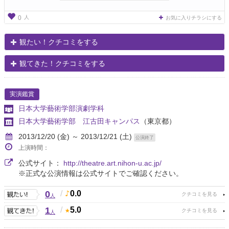
人
0
お気に入りチラシにする
観たい！クチコミをする
観てきた！クチコミをする
実演鑑賞
日本大学藝術学部演劇学科
日本大学藝術学部 江古田キャンパス
（東京都）
2013/12/20 (金) ～ 2013/12/21 (土)
公演終了
上演時間：
公式サイト：
http://theatre.art.nihon-u.ac.jp/
※正式な公演情報は公式サイトでご確認ください。
0
/
0.0
人
1
/
5.0
人