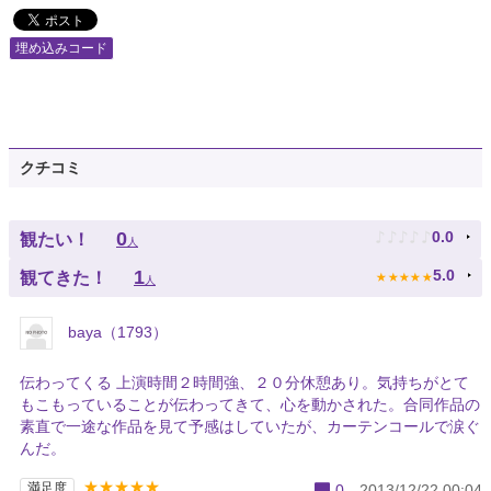
埋め込みコード
クチコミ
♪
♪
♪
♪
♪
0
0.0
観たい！
人
★
★
★
★
★
1
5.0
観てきた！
人
baya（1793）
伝わってくる 上演時間２時間強、２０分休憩あり。気持ちがとて
もこもっていることが伝わってきて、心を動かされた。合同作品の
素直で一途な作品を見て予感はしていたが、カーテンコールで涙ぐ
んだ。
★★★★★
満足度
0
2013/12/22 00:04