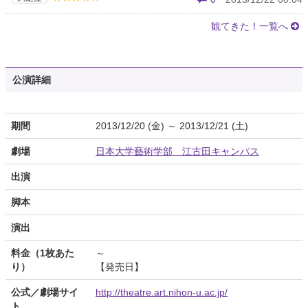
観てきた！一覧へ
公演詳細
期間
2013/12/20 (金) ～ 2013/12/21 (土)
劇場
日本大学藝術学部 江古田キャンパス
出演
脚本
演出
料金（1枚あた
～
り）
【発売日】
公式／劇場サイ
http://theatre.art.nihon-u.ac.jp/
ト