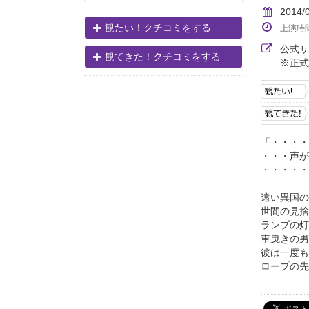
2014/
観たい！クチコミをする
上演時
公式
観てきた！クチコミをする
※正式
「・・・・
・・・声が
・・・・・
遠い異国の
世間の見捨
ランプの灯
車曳きの男
彼は一度も
ロープの先に