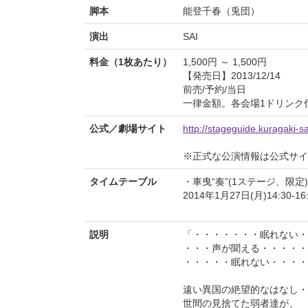
脚本
能登千春（兎団）
演出
SAI
料金（1枚あたり）
1,500円 ～ 1,500円
【発売日】2013/12/14
前売/予約/当日
一律金額。各会場1ドリンク
公式／劇場サイト
http://stageguide.kuragaki-s
※正式な公演情報は公式サ
タイムテーブル
・車曳“奏”(1ステージ、限定)
2014年1月27日(月)14:30-16
説明
「・・・・・・・眠れない・
・・・声が聞える・・・・・
・・・・・眠れない・・・・
遠い異国の絶望的なはなし・
世間の見捨てた弱者達が、