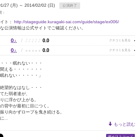
01/27 (月) ～ 2014/02/02 (日)
公演終了
間：
サイト：
http://stageguide.kuragaki-sai.com/guide/stage/ex006/
な公演情報は公式サイトでご確認ください。
0
♪
♪
♪
♪
♪
/
0.0
人
0
★
★
★
★
★
/
0.0
人
・・・眠れない・・・
聞える・・・・・・・
眠れない・・・・・」
絶望的なはなし・・・
てた弱者達が、
りに浮かび上がる。
の背中が最初に目につく。
振り向かずロープを曳き続ける。
...
もっと読む