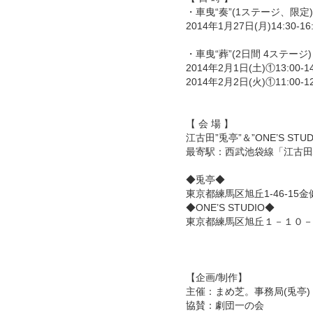
・車曳“奏”(1ステージ、限定)
2014年1月27日(月)14:30-16
・車曳“葬”(2日間 4ステージ)
2014年2月1日(土)①13:00-14:
2014年2月2日(火)①11:00-12:
【 会 場 】
江古田”兎亭”＆”ONE’S STUD
最寄駅：西武池袋線「江古田駅
◆兎亭◆
東京都練馬区旭丘1-46-15金
◆ONE’S STUDIO◆
東京都練馬区旭丘１－１０－１０ 
【企画/制作】
主催：まめ芝。事務局(兎亭)
協賛：劇団一の会