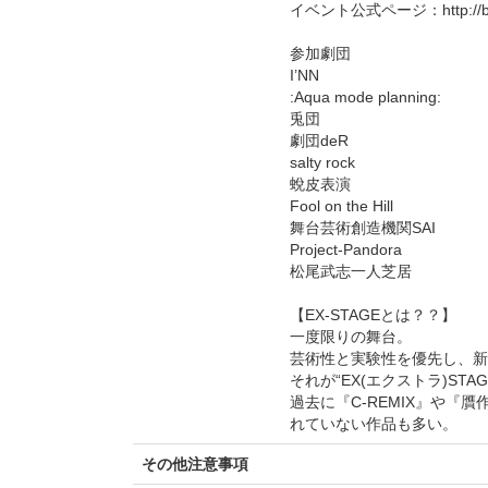
イベント公式ページ：http://blog.
参加劇団
I’NN
:Aqua mode planning:
兎団
劇団deR
salty rock
蛻皮表演
Fool on the Hill
舞台芸術創造機関SAI
Project-Pandora
松尾武志一人芝居
【EX-STAGEとは？？】
一度限りの舞台。
芸術性と実験性を優先し、新
それが“EX(エクストラ)STAG
過去に『C-REMIX』や
れていない作品も多い。
その他注意事項