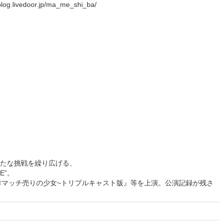
livedoor.jp/ma_me_shi_ba/
たな挑戦を繰り広げる、
E”。
『贋作マッチ売りの少女~トリプルキャスト版』等を上演。公演記録が残さ