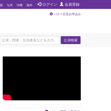
ログイン
会員登録
国
九州
沖縄
海外
バナー広告お申込み
公演検索