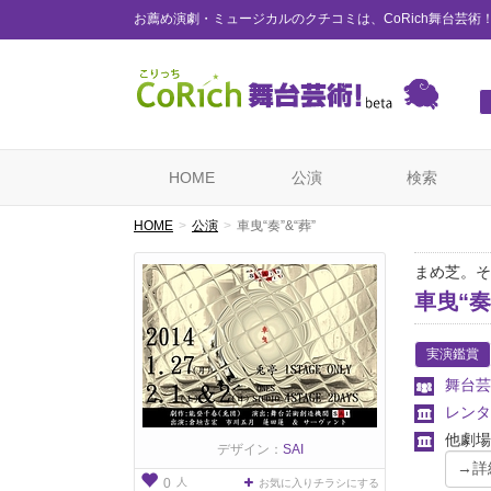
お薦め演劇・ミュージカルのクチコミは、CoRich舞台芸術
HOME
公演
検索
HOME
公演
車曳“奏”&“葬”
まめ芝。そ
車曳“奏
実演鑑賞
舞台芸
レンタ
他劇場
デザイン：
SAI
人
0
お気に入りチラシにする