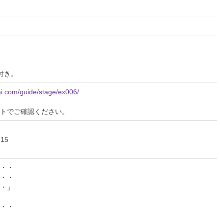
付き。
ai.com/guide/stage/ex006/
イトでご確認ください。
:15
・・
・・
・」
・・