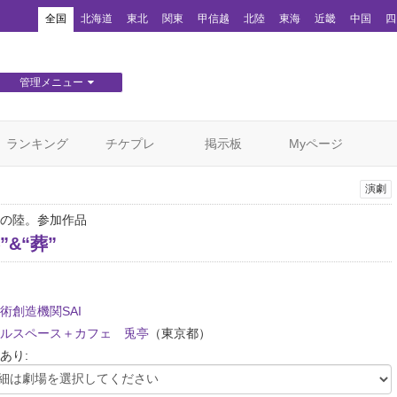
！
全国
北海道
東北
関東
甲信越
北陸
東海
近畿
中国
四
管理メニュー
団体WEBサイト管理
顧客管理
ランキング
チケプレ
掲示板
Myページ
演劇
の陸。参加作品
”&“葬”
術創造機関SAI
ルスペース＋カフェ 兎亭
（東京都）
あり: