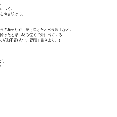
。
につく。
を曳き続ける。
ラの花売り娘、焼け焦げたオペラ歌手など。
降ったと思い込み慌てて外に出てくる、
て挙動不審(劇中、冒頭ト書きより。)
が、
！