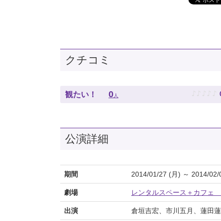
クチコミ
♪
♪
♪
♪
♪
0
観たい！
人
公演詳細
期間
2014/01/27 (月) ～ 2014/02/
劇場
レンタルスペース＋カフェ 
出演
倉垣吉宏、市川五月、蓮田蓮