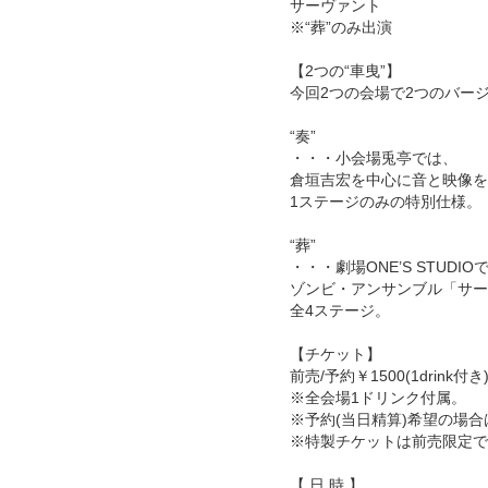
サーヴァント
※“葬”のみ出演
【2つの“車曳”】
今回2つの会場で2つのバー
“奏”
・・・小会場兎亭では、
倉垣吉宏を中心に音と映像を
1ステージのみの特別仕様。
“葬”
・・・劇場ONE’S STUDIO
ゾンビ・アンサンブル「サー
全4ステージ。
【チケット】
前売/予約￥1500(1drink付き
※全会場1ドリンク付属。
※予約(当日精算)希望の場
※特製チケットは前売限定で
【 日 時 】