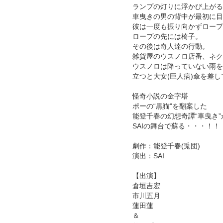
ランプの灯りに浮かび上がる
車曳きの男の背中が最初に目
彼は一度も振り向かずロープ
ロープの先には椅子。
その後は奇人達の行動。
雑貨屋のウスノロ店番、ネク
ウスノロは降っていない雨を
立つと大女(巨人病)傘を差し
怪奇小説の金字塔
ポーの“黒猫”を翻案した
能登千春の幻想奇譚“車曳き”
SAIの舞台で蘇る・・・！！
劇作：能登千春(兎団)
演出：SAI
【出演】
倉垣吉宏
市川五月
蓮田蓮
＆