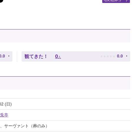
埋め込みコード
★
★
★
★
★
0
0.0
0.0
観てきた！
人
02 (日)
兎亭
、サーヴァント（葬のみ）