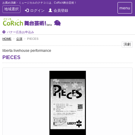
お薦め演劇・ミュージカルのクチコミは、CoRich舞台芸術！
T
menu
T
地域選択
ログイン
会員登録
o
o
g
g
g
g
l
l
バナー広告お申込み
e
e
HOME
公演
PIECES
n
n
演劇
a
a
v
liberta livehouse performance
i
v
PIECES
g
i
a
g
t
a
i
t
o
n
i
o
n