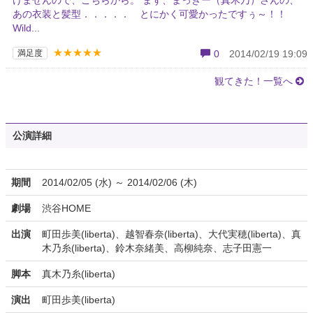
あの衣装と髪型．．．．． とにかく可愛かったですぅ～！！
Wild...
★★★★★
満足度
0
2014/02/19 19:09
観てきた！一覧へ
公演詳細
期間
2014/02/05 (水) ～ 2014/02/06 (木)
劇場
渋谷HOME
出演
町田歩美(liberta)、越智春奈(liberta)、大代実穂(liberta)、真
木乃糸(liberta)、鈴木奈緒美、高柳純奈、志子田憲一
脚本
真木乃糸(liberta)
演出
町田歩美(liberta)