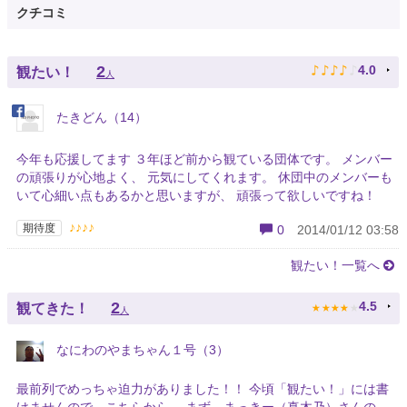
クチコミ
♪
♪
♪
♪
♪
2
4.0
観たい！
人
たきどん（14）
今年も応援してます ３年ほど前から観ている団体です。 メンバー
の頑張りが心地よく、 元気にしてくれます。 休団中のメンバーも
いて心細い点もあるかと思いますが、 頑張って欲しいですね！
♪♪♪♪
期待度
0
2014/01/12 03:58
観たい！一覧へ
★
★
★
★
★
2
4.5
観てきた！
人
なにわのやまちゃん１号（3）
最前列でめっちゃ迫力がありました！！ 今頃「観たい！」には書
けませんので、こちらから。 まず、まっきー（真木乃）さんの、