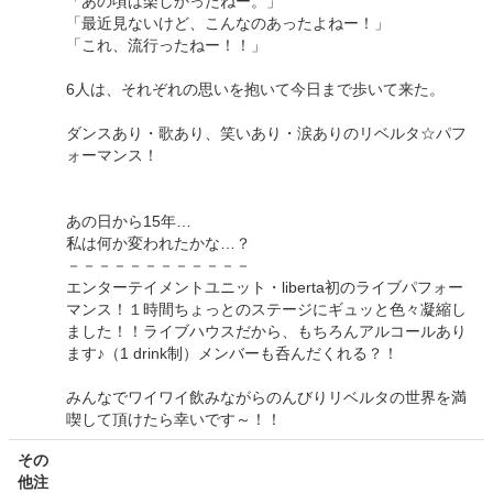
「あの頃は楽しかったねー。」
「最近見ないけど、こんなのあったよねー！」
「これ、流行ったねー！！」
6人は、それぞれの思いを抱いて今日まで歩いて来た。
ダンスあり・歌あり、笑いあり・涙ありのリベルタ☆パフ
ォーマンス！
あの日から15年…
私は何か変われたかな…？
－－－－－－－－－－－－
エンターテイメントユニット・liberta初のライブパフォー
マンス！１時間ちょっとのステージにギュッと色々凝縮し
ました！！ライブハウスだから、もちろんアルコールあり
ます♪（1 drink制）メンバーも呑んだくれる？！
みんなでワイワイ飲みながらのんびりリベルタの世界を満
喫して頂けたら幸いです～！！
その
他注