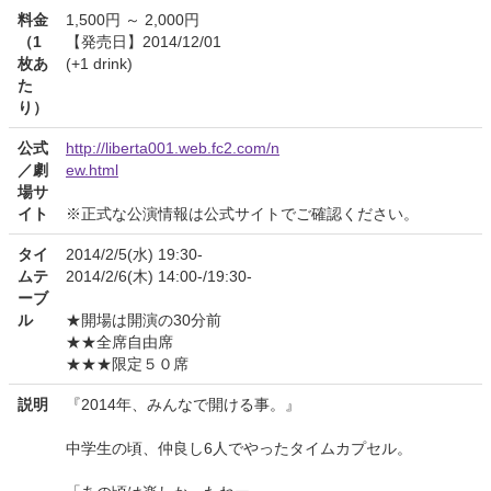
料金
1,500円 ～ 2,000円
（1
【発売日】2014/12/01
枚あ
(+1 drink)
た
り）
公式
http://liberta001.web.fc2.com/n
／劇
ew.html
場サ
イト
※正式な公演情報は公式サイトでご確認ください。
タイ
2014/2/5(水) 19:30-
ムテ
2014/2/6(木) 14:00-/19:30-
ーブ
ル
★開場は開演の30分前
★★全席自由席
★★★限定５０席
説明
『2014年、みんなで開ける事。』
中学生の頃、仲良し6人でやったタイムカプセル。