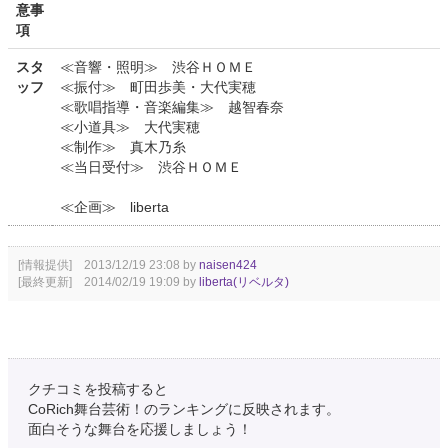
意事
項
スタ
≪音響・照明≫ 渋谷ＨＯＭＥ
ッフ
≪振付≫ 町田歩美・大代実穂
≪歌唱指導・音楽編集≫ 越智春奈
≪小道具≫ 大代実穂
≪制作≫ 真木乃糸
≪当日受付≫ 渋谷ＨＯＭＥ
≪企画≫ liberta
[情報提供] 2013/12/19 23:08 by
naisen424
[最終更新] 2014/02/19 19:09 by
liberta(リベルタ)
クチコミを投稿すると
CoRich舞台芸術！のランキングに反映されます。
面白そうな舞台を応援しましょう！