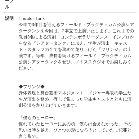
ーブ
ル
説明
Theater Tank
今年で3年目を迎えるフィールド・プラクティカム公演シア
タータンクを今回は、2本立で上演いたします。これまでの
教員3名による演劇・コンテンポラリーダンス・インプロか
らなる『シアタータンク』に加え、学生が演出・キャス
ト・スタッフの全てを務めて創り上げた『フリンジ』の上
演です。毎年、成長を続けるフィールド・プラクティカム
公演シアタータンクをぜひ、ノトススタジオでお楽しみく
ださい。
◆フリンジ◆
身体表現と舞台芸術マネジメント・メジャー専攻の学生た
ちが演出を務め、有志で集まった学生キャストとともに演
劇公演を創り上げていきます。
『僕らのヒーロー』
憧れていたヒーローにあの頃、僕らは会えなかった。その
思いは時を越え、ひとつの形になろうとしていた…犯罪と
言う形で。