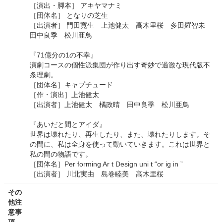
［演出・脚本］ アキヤマナミ
［団体名］ となりの芝生
［出演者］ 門田寛生 上池健太 高木里桜 多田羅智未
田中良季 松川亜鳥
『71億分の1の不幸』
演劇コースの個性派集団が作り出す奇妙で過激な現代版不
条理劇。
［団体名］キャプチュード
［作・演出］上池健太
［出演者］上池健太 橘政晴 田中良季 松川亜鳥
『あいだと間とアイダ』
世界は壊れたり、再生したり、また、壊れたりします。そ
の間に、私は全身を使って動いていきます。これは世界と
私の間の物語です。
［団体名］Per forming Ar t Design uni t “or ig in ”
［出演者］ 川北実由 島巻睦美 高木里桜
その
他注
意事