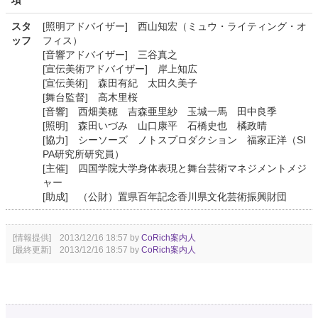
項
スタ
[照明アドバイザー] 西山知宏（ミュウ・ライティング・オ
ッフ
フィス）
[音響アドバイザー] 三谷真之
[宣伝美術アドバイザー] 岸上知広
[宣伝美術] 森田有紀 太田久美子
[舞台監督] 高木里桜
[音響] 西畑美穂 吉森亜里紗 玉城一馬 田中良季
[照明] 森田いづみ 山口康平 石橋史也 橘政晴
[協力] シーソーズ ノトスプロダクション 福家正洋（SI
PA研究所研究員）
[主催] 四国学院大学身体表現と舞台芸術マネジメントメジ
ャー
[助成] （公財）置県百年記念香川県文化芸術振興財団
[情報提供] 2013/12/16 18:57 by
CoRich案内人
[最終更新] 2013/12/16 18:57 by
CoRich案内人