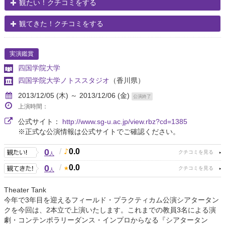
観たい！クチコミをする
観てきた！クチコミをする
実演鑑賞
四国学院大学
四国学院大学ノトススタジオ
（香川県）
2013/12/05 (木) ～ 2013/12/06 (金)
公演終了
上演時間：
公式サイト：
http://www.sg-u.ac.jp/view.rbz?cd=1385
※正式な公演情報は公式サイトでご確認ください。
0
/
0.0
人
0
/
0.0
人
Theater Tank
今年で3年目を迎えるフィールド・プラクティカム公演シアタータン
クを今回は、2本立で上演いたします。これまでの教員3名による演
劇・コンテンポラリーダンス・インプロからなる『シアタータン