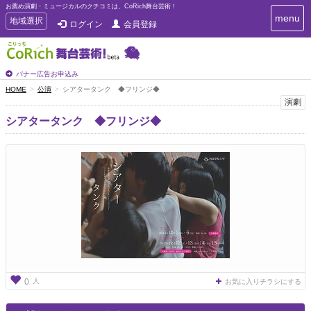
お薦め演劇・ミュージカルのクチコミは、CoRich舞台芸術！
T
menu
T
地域選択
ログイン
会員登録
o
o
g
g
g
g
l
l
バナー広告お申込み
e
e
HOME
公演
シアタータンク ◆フリンジ◆
n
n
演劇
a
a
v
シアタータンク ◆フリンジ◆
i
v
g
i
a
g
t
a
i
t
o
n
i
o
n
人
0
お気に入りチラシにする